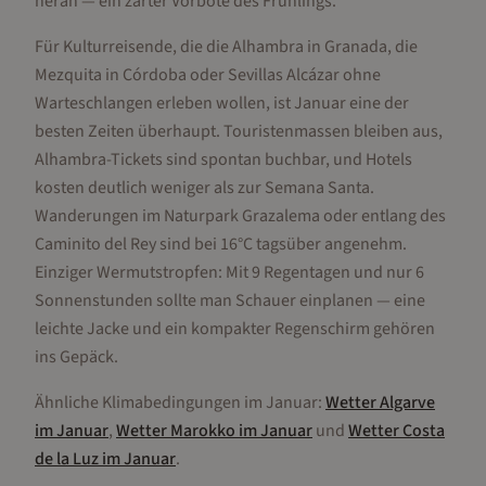
heran — ein zarter Vorbote des Frühlings.
Für Kulturreisende, die die Alhambra in Granada, die
Mezquita in Córdoba oder Sevillas Alcázar ohne
Warteschlangen erleben wollen, ist Januar eine der
besten Zeiten überhaupt. Touristenmassen bleiben aus,
Alhambra-Tickets sind spontan buchbar, und Hotels
kosten deutlich weniger als zur Semana Santa.
Wanderungen im Naturpark Grazalema oder entlang des
Caminito del Rey sind bei 16°C tagsüber angenehm.
Einziger Wermutstropfen: Mit 9 Regentagen und nur 6
Sonnenstunden sollte man Schauer einplanen — eine
leichte Jacke und ein kompakter Regenschirm gehören
ins Gepäck.
Ähnliche Klimabedingungen im
Januar
:
Wetter
Algarve
im
Januar
,
Wetter
Marokko
im
Januar
und
Wetter
Costa
de la Luz
im
Januar
.