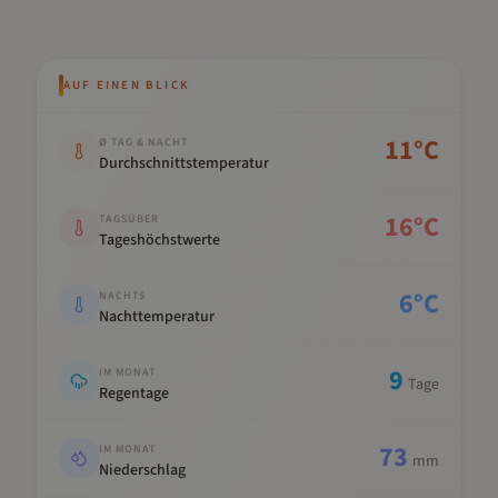
AUF EINEN BLICK
Kennwert
Wert
11
°C
Ø TAG & NACHT
Durchschnittstemperatur
16
°C
TAGSÜBER
Tageshöchstwerte
6
°C
NACHTS
Nachttemperatur
9
IM MONAT
Tage
Regentage
73
IM MONAT
mm
Niederschlag