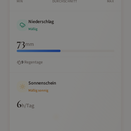
MIN
DURCHSCHNITT
MAX
Niederschlag
Mäßig
73
mm
9
Regentage
Sonnenschein
Mäßig sonnig
6
h/Tag