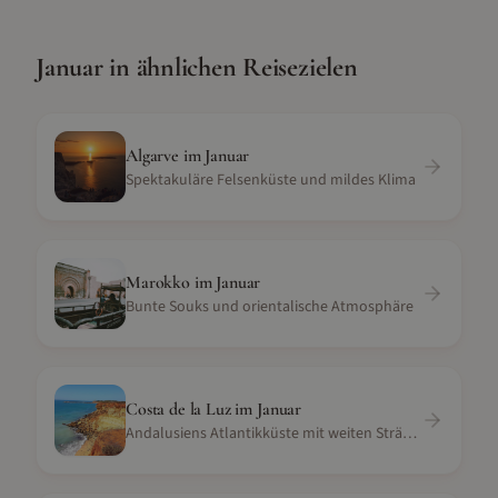
Januar
in ähnlichen Reisezielen
Algarve
im
Januar
Spektakuläre Felsenküste und mildes Klima
Marokko
im
Januar
Bunte Souks und orientalische Atmosphäre
Costa de la Luz
im
Januar
Andalusiens Atlantikküste mit weiten Stränden und Windkraft