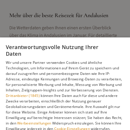
Mehr über die beste Reisezeit für
Andalusien
Die Wetterdaten geben Ihnen einen ersten Überblick
über das Klima in
Andalusien
im
Januar
. Für detaillierte
Informationen zur besten Reisezeit, regionalen
Verantwortungsvolle Nutzung Ihrer
Unterschieden, Aktivitäten und Reisetipps besuchen Sie
Daten
unsere Hauptseite:
Wir und unsere Partner verwenden Cookies und ähnliche
Technologien, um Informationen auf Ihrem Gerät zu speichern und
darauf zuzugreifen und personenbezogene Daten wie Ihre IP-
Adresse, eindeutige Kennungen und Browsing-Daten zu verarbeiten,
Alle Infos zur besten Reisezeit
Andalusien
für personalisierte Werbung und Inhalte, Messung von Werbung und
Inhalten, Zielgruppen-Insights und zur Verbesserung von Diensten.
Drittanbieter (1845)
können Ihre Daten auch für diese und andere
Zwecke verarbeiten, einschließlich der Nutzung genauer
Geolokalisierungsdaten und Gerätemerkmale. Ihre Auswahl gilt nur
Gefällt dir diese Seite? Teile sie auf Pinterest!
für diese Website. Einige Anbieter können sich statt auf Ihre
Einwilligung auf berechtigte Interessen stützen; Sie haben das Recht,
Auf Pinterest merken
in den
Werbeeinstellungen
Widerspruch einzulegen. Sie können Ihre
Einwilligung jederzeit in den
Cookie-Einstellungen
widerrufen.