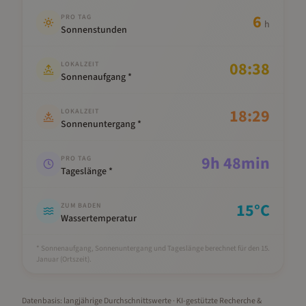
6
PRO TAG
h
Sonnenstunden
08:38
LOKALZEIT
Sonnenaufgang *
18:29
LOKALZEIT
Sonnenuntergang *
9
h
48
min
PRO TAG
Tageslänge *
15
°C
ZUM BADEN
Wassertemperatur
* Sonnenaufgang, Sonnenuntergang und Tageslänge berechnet für den 15.
Januar
(Ortszeit).
Datenbasis: langjährige Durchschnittswerte · KI-gestützte Recherche &