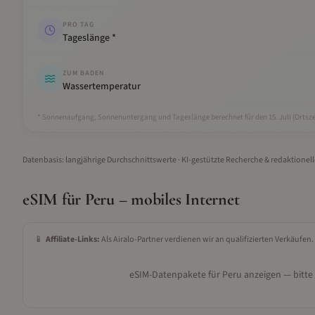
PRO TAG
Tageslänge *
ZUM BADEN
Wassertemperatur
* Sonnenaufgang, Sonnenuntergang und Tageslänge berechnet für den 15.
Juli
(Ortsze
Datenbasis: langjährige Durchschnittswerte · KI-gestützte Recherche & redaktionel
eSIM für
Peru
– mobiles Internet
📱
Affiliate-Links:
Als Airalo-Partner verdienen wir an qualifizierten Verkäufen.
eSIM-Datenpakete für
Peru
anzeigen — bitte 