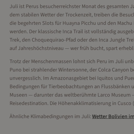
Juli ist Perus besucherreichster Monat des gesamten J
dem stabilen Wetter der Trockenzeit, treiben die Besu
die begehrten Slots für Huayna Picchu und den Mach
werden. Der klassische Inca Trail ist vollständig ausge
Trek, den Choquequirao-Pfad oder den Inca Jungle Trek
auf Jahreshöchstniveau — wer früh bucht, spart erhebl
Trotz der Menschenmassen lohnt sich Peru im Juli unb
Puno bei strahlender Wintersonne, der Colca Canyon b
unvergesslich. Im Amazonasgebiet bei Iquitos und Pue
Bedingungen für Tierbeobachtungen an Flussbänken und
Museen — darunter das weltberühmte Larco Museum — 
Reisedestination. Die Höhenakklimatisierung in Cusco (
Ähnliche Klimabedingungen im
Juli
:
Wetter
Bolivien
i