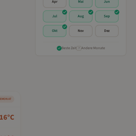
Apr
Mai
Jun
Jul
Aug
Sep
Okt
Nov
Dez
Beste Zeit
Andere Monate
?
SEMONAT
16
°C