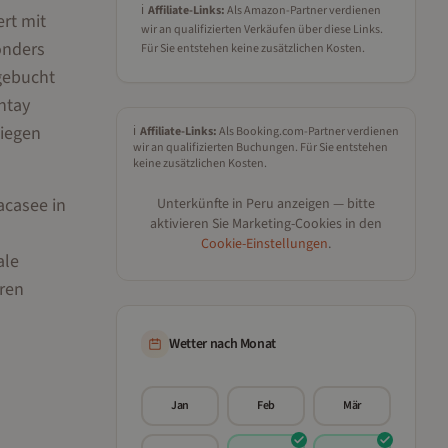
ℹ️
Affiliate-Links:
Als Amazon-Partner verdienen
rt mit
wir an qualifizierten Verkäufen über diese Links.
onders
Für Sie entstehen keine zusätzlichen Kosten.
gebucht
ntay
liegen
ℹ️
Affiliate-Links:
Als Booking.com-Partner verdienen
wir an qualifizierten Buchungen. Für Sie entstehen
keine zusätzlichen Kosten.
acasee in
Unterkünfte in
Peru
anzeigen — bitte
aktivieren Sie Marketing-Cookies in den
Cookie-Einstellungen
.
ale
ren
Wetter nach Monat
Jan
Feb
Mär