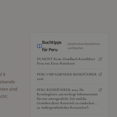
Buchtipps
Empfohlene Reiseführer
und Bücher
für
Peru
DUMONT Reise-Handbuch Reiseführer
Peru: mit Extra-Reisekarte
d 9
PERU UMFASSENDER REISEFÜHRER
2026
Reisende
hten sind
PERU REISEFÜHRER 2025: Ihr
Reisebegleiter, um wichtige Informationen
cht:
für eine unvergessliche Zeit und das
Genießen dieses Reiseziels zu entdecken. ...
zu Außergewöhnlichen Reisezielen")