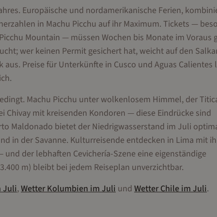
ahres. Europäische und nordamerikanische Ferien, kombinie
cherzahlen in Machu Picchu auf ihr Maximum. Tickets — bes
u Picchu Mountain — müssen Wochen bis Monate im Voraus 
bucht; wer keinen Permit gesichert hat, weicht auf den Salka
 aus. Preise für Unterkünfte in Cusco und Aguas Calientes 
ich.
edingt. Machu Picchu unter wolkenlosem Himmel, der Titic
ei Chivay mit kreisenden Kondoren — diese Eindrücke sind
rto Maldonado bietet der Niedrigwasserstand im Juli optim
 in der Savanne. Kulturreisende entdecken in Lima mit ih
und der lebhaften Cevichería-Szene eine eigenständige
3.400 m) bleibt bei jedem Reiseplan unverzichtbar.
m
Juli
,
Wetter
Kolumbien
im
Juli
und
Wetter
Chile
im
Juli
.