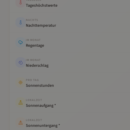
TAGSÜBER
Tageshöchstwerte
NACHTS
Nachttemperatur
IM MONAT
Regentage
IM MONAT
Niederschlag
PRO TAG
Sonnenstunden
LOKALZEIT
Sonnenaufgang *
LOKALZEIT
Sonnenuntergang *