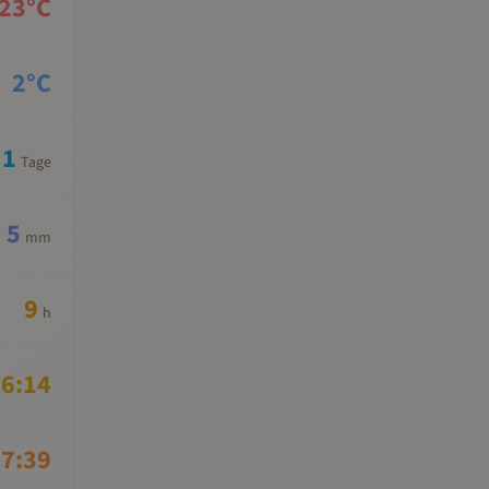
23
°C
2
°C
1
Tage
5
mm
9
h
6:14
7:39