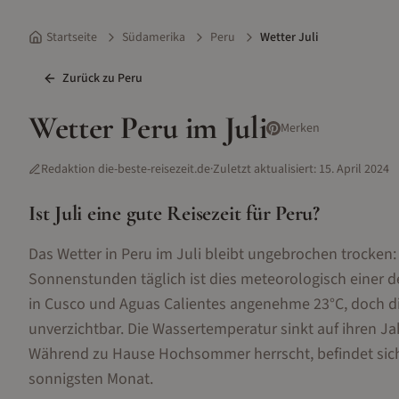
Startseite
Südamerika
Peru
Wetter Juli
Zurück zu
Peru
Wetter
Peru
im
Juli
Merken
Redaktion die-beste-reisezeit.de
·
Zuletzt aktualisiert:
15. April 2024
Ist
Juli
eine gute Reisezeit für
Peru
?
Das Wetter in Peru im Juli bleibt ungebrochen trocken
Sonnenstunden täglich ist dies meteorologisch einer 
in Cusco und Aguas Calientes angenehme 23°C, doch d
unverzichtbar. Die Wassertemperatur sinkt auf ihren Ja
Während zu Hause Hochsommer herrscht, befindet sich
sonnigsten Monat.