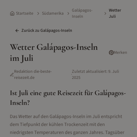
Galápagos-
Wetter
Startseite
Südamerika
Inseln
Juli
Zurück zu
Galápagos-Inseln
Wetter
Galápagos-Inseln
Merken
im
Juli
Redaktion die-beste-
Zuletzt aktualisiert:
9. Juli
·
reisezeit.de
2025
Ist
Juli
eine gute Reisezeit für
Galápagos-
Inseln
?
Das Wetter auf den Galápagos-Inseln im Juli entspricht
dem Tiefpunkt der kühlen Trockenzeit mit den
niedrigsten Temperaturen des ganzen Jahres. Tagsüber