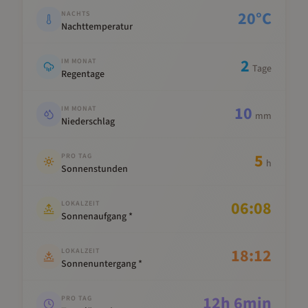
20
°C
NACHTS
Nachttemperatur
2
IM MONAT
Tage
Regentage
10
IM MONAT
mm
Niederschlag
5
PRO TAG
h
Sonnenstunden
06:08
LOKALZEIT
Sonnenaufgang *
18:12
LOKALZEIT
Sonnenuntergang *
12
h
6
min
PRO TAG