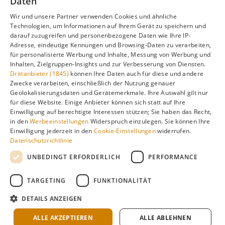
Daten
besuchen Sie unsere Hauptseite:
Wir und unsere Partner verwenden Cookies und ähnliche
Technologien, um Informationen auf Ihrem Gerät zu speichern und
darauf zuzugreifen und personenbezogene Daten wie Ihre IP-
Adresse, eindeutige Kennungen und Browsing-Daten zu verarbeiten,
Alle Infos zur besten Reisezeit
Galápagos-Inseln
für personalisierte Werbung und Inhalte, Messung von Werbung und
Inhalten, Zielgruppen-Insights und zur Verbesserung von Diensten.
Drittanbieter (1845)
können Ihre Daten auch für diese und andere
Zwecke verarbeiten, einschließlich der Nutzung genauer
Geolokalisierungsdaten und Gerätemerkmale. Ihre Auswahl gilt nur
Gefällt dir diese Seite? Teile sie auf Pinterest!
für diese Website. Einige Anbieter können sich statt auf Ihre
Einwilligung auf berechtigte Interessen stützen; Sie haben das Recht,
Auf Pinterest merken
in den
Werbeeinstellungen
Widerspruch einzulegen. Sie können Ihre
Einwilligung jederzeit in den
Cookie-Einstellungen
widerrufen.
Datenschutzrichtlinie
UNBEDINGT ERFORDERLICH
PERFORMANCE
TARGETING
FUNKTIONALITÄT
Über
Cookie-
Impressum
Datenschutz
uns
Einstellungen
DETAILS ANZEIGEN
Klimadaten: langjährige Durchschnittswerte · KI-gestützte
Recherche & redaktionelle Aufbereitung ·
Über Redaktion &
ALLE AKZEPTIEREN
ALLE ABLEHNEN
Methode