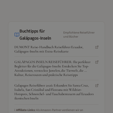
Buchtipps für
Empfohlene Reiseführer
und Bücher
Galápagos-Inseln
DUMONT Reise-Handbuch Reiseführer Ecuador,
Galápagos-Inseln: mit Extra-Reisekarte
GALÁPAGOS INSELN REISEFÜHRER: Ihr perfekter
Begleiter für die Galápagos-Inseln: Entdecken Sie Top-
Attraktionen, versteckte Juwelen, die Tierwelt, die ...
Kultur, Reiserouten und praktische Reisetipps
Galapagos Reiseführer 2026: Erkunden Sie Santa Cruz,
Isabela, San Cristóbal und Floreana mit Wildtier-
Hotspots, Schnorchel- und Tauchabenteuern auf Ecuadors
ikonischen Inseln
ℹ️
Affiliate-Links:
Als Amazon-Partner verdienen wir an