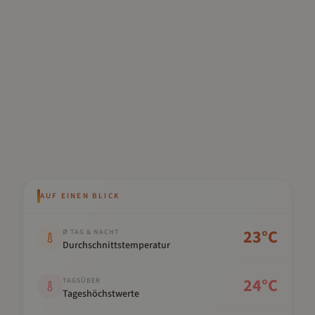
AUF EINEN BLICK
Kennwert
Wert
23
°C
Ø TAG & NACHT
Durchschnittstemperatur
24
°C
TAGSÜBER
Tageshöchstwerte