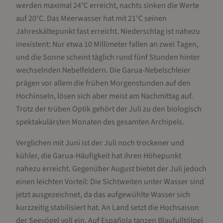
werden maximal 24°C erreicht, nachts sinken die Werte
auf 20°C. Das Meerwasser hat mit 21°C seinen
Jahreskältepunkt fast erreicht. Niederschlag ist nahezu
inexistent: Nur etwa 10 Millimeter fallen an zwei Tagen,
und die Sonne scheint täglich rund fünf Stunden hinter
wechselnden Nebelfeldern. Die Garua-Nebelschleier
prägen vor allem die frühen Morgenstunden auf den
Hochinseln, lösen sich aber meist am Nachmittag auf.
Trotz der trüben Optik gehört der Juli zu den biologisch
spektakulärsten Monaten des gesamten Archipels.
Verglichen mit Juni ist der Juli noch trockener und
kühler, die Garua-Häufigkeit hat ihren Höhepunkt
nahezu erreicht. Gegenüber August bietet der Juli jedoch
einen leichten Vorteil: Die Sichtweiten unter Wasser sind
jetzt ausgezeichnet, da das aufgewühlte Wasser sich
kurzzeitig stabilisiert hat. An Land setzt die Hochsaison
der Seevögel voll ein. Auf Española tanzen Blaufulltölpel