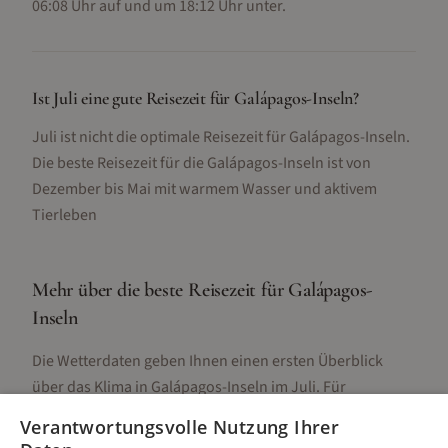
06:08 Uhr auf und um 18:12 Uhr unter.
Ist Juli eine gute Reisezeit für Galápagos-Inseln?
Juli ist nicht die optimale Reisezeit für Galápagos-Inseln.
Die beste Reisezeit für die Galápagos-Inseln ist von
Dezember bis Mai mit warmem Wasser und aktivem
Tierleben
Mehr über die beste Reisezeit für
Galápagos-
Inseln
Die Wetterdaten geben Ihnen einen ersten Überblick
über das Klima in
Galápagos-Inseln
im
Juli
. Für
detaillierte Informationen zur besten Reisezeit,
Verantwortungsvolle Nutzung Ihrer
regionalen Unterschieden, Aktivitäten und Reisetipps