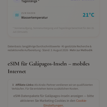
Tageslänge *
21
°C
ZUM BADEN
Wassertemperatur
* Sonnenaufgang, Sonnenuntergang und Tageslänge berechnet für den 15.
Juli
(Ortszeit).
Datenbasis: langjährige Durchschnittswerte · KI-gestützte Recherche &
redaktionelle Aufbereitung
· Stand:
3. August 2026
·
Mehr zur Methodik
eSIM für
Galápagos-Inseln
– mobiles
Internet
📱
Affiliate-Links:
Als Airalo-Partner verdienen wir an qualifizierten
Verkäufen. Für Sie entstehen keine zusätzlichen Kosten.
eSIM-Datenpakete für
Galápagos-Inseln
anzeigen — bitte
aktivieren Sie Marketing-Cookies in den
Cookie-
Einstellungen
.