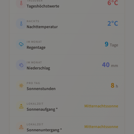
6
°C
TAGSÜBER
Tageshöchstwerte
2
°C
NACHTS
Nachttemperatur
9
IM MONAT
Tage
Regentage
40
IM MONAT
mm
Niederschlag
8
PRO TAG
h
Sonnenstunden
LOKALZEIT
Mitternachtssonne
Sonnenaufgang *
LOKALZEIT
Mitternachtssonne
Sonnenuntergang *