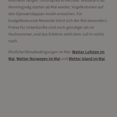
Kilometer langen Tundrapfad erreichbar. Walsafaris ab
Honningsvåg starten ab Mai wieder, Vogelkolonien auf
den Gjesværstappan-Inseln erwachen. Für
budgetbewusste Reisende lohnt sich der Mai besonders:
Preise für Unterkünfte sind noch günstiger als im
Hochsommer, und das Erlebnis steht dem Juli in nichts
nach.
Ähnliche Klimabedingungen im
Mai
:
Wetter
Lofoten
im
Mai
,
Wetter
Norwegen
im
Mai
und
Wetter
Island
im
Mai
.