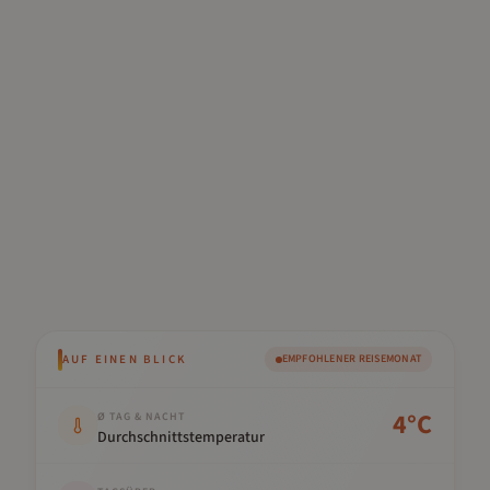
AUF EINEN BLICK
EMPFOHLENER REISEMONAT
Kennwert
Wert
4
°C
Ø TAG & NACHT
Durchschnittstemperatur