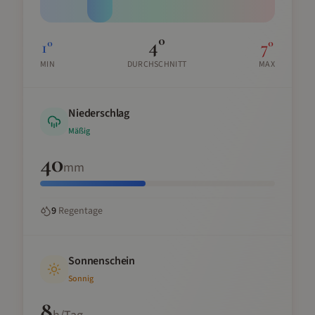
4
°
1
°
7
°
MIN
DURCHSCHNITT
MAX
Niederschlag
Mäßig
40
mm
9
Regentage
Sonnenschein
Sonnig
8