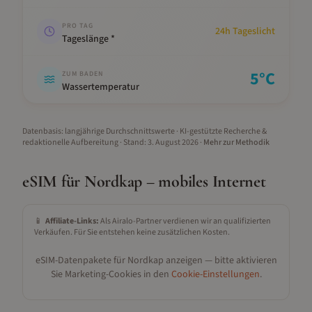
PRO TAG
24h Tageslicht
Tageslänge *
5
°C
ZUM BADEN
Wassertemperatur
Datenbasis: langjährige Durchschnittswerte · KI-gestützte Recherche &
redaktionelle Aufbereitung
· Stand:
3. August 2026
·
Mehr zur Methodik
eSIM für
Nordkap
– mobiles Internet
📱
Affiliate-Links:
Als Airalo-Partner verdienen wir an qualifizierten
Verkäufen. Für Sie entstehen keine zusätzlichen Kosten.
eSIM-Datenpakete für
Nordkap
anzeigen — bitte aktivieren
Sie Marketing-Cookies in den
Cookie-Einstellungen
.