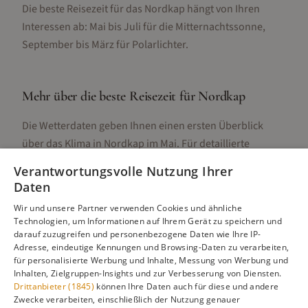
Die beste Reisezeit für das Nordkap hängt von Ihren
Interessen ab: Mai bis Juli für die Mitternachtssonne,
September bis März für Polarlichter.
Mehr über die beste Reisezeit für
Nordkap
Die Wetterdaten geben Ihnen einen ersten Überblick
über das Klima in
Nordkap
im
Mai
. Für detaillierte
Informationen zur besten Reisezeit, regionalen
Verantwortungsvolle Nutzung Ihrer
Unterschieden, Aktivitäten und Reisetipps besuchen Sie
Daten
unsere Hauptseite:
Wir und unsere Partner verwenden Cookies und ähnliche
Technologien, um Informationen auf Ihrem Gerät zu speichern und
darauf zuzugreifen und personenbezogene Daten wie Ihre IP-
Adresse, eindeutige Kennungen und Browsing-Daten zu verarbeiten,
Alle Infos zur besten Reisezeit
Nordkap
für personalisierte Werbung und Inhalte, Messung von Werbung und
Inhalten, Zielgruppen-Insights und zur Verbesserung von Diensten.
Drittanbieter (1845)
können Ihre Daten auch für diese und andere
Zwecke verarbeiten, einschließlich der Nutzung genauer