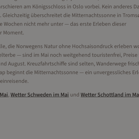
schieren am Königsschloss in Oslo vorbei. Kein anderes D
 Gleichzeitig überschreitet die Mitternachtssonne in Troms
e Wochen nicht mehr unter — das erste Erleben dieser
er Moment.
 alle, die Norwegens Natur ohne Hochsaisondruck erleben wo
erbe — sind im Mai noch weitgehend touristenfrei, Preise 
und August. Kreuzfahrtschiffe sind selten, Wanderwege frisc
 beginnt die Mitternachtssonne — ein unvergessliches Erl
leinreisende.
Mai
,
Wetter
Schweden
im
Mai
und
Wetter
Schottland
im
Ma