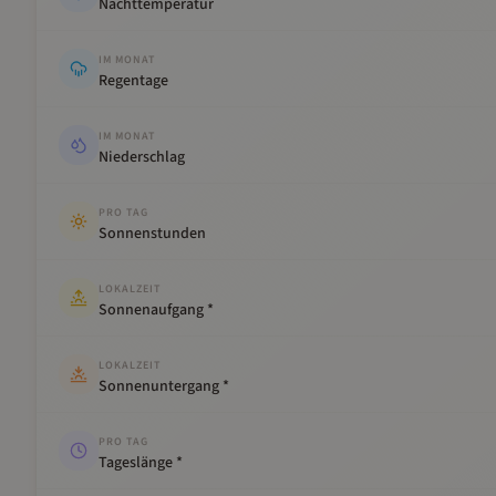
Nachttemperatur
IM MONAT
Regentage
IM MONAT
Niederschlag
PRO TAG
Sonnenstunden
LOKALZEIT
Sonnenaufgang *
LOKALZEIT
Sonnenuntergang *
PRO TAG
Tageslänge *