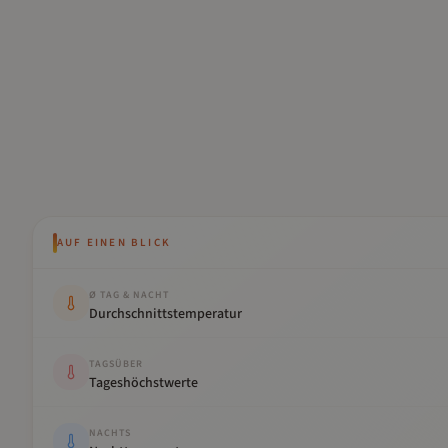
AUF EINEN BLICK
Kennwert
Wert
Ø TAG & NACHT
Durchschnittstemperatur
TAGSÜBER
Tageshöchstwerte
NACHTS