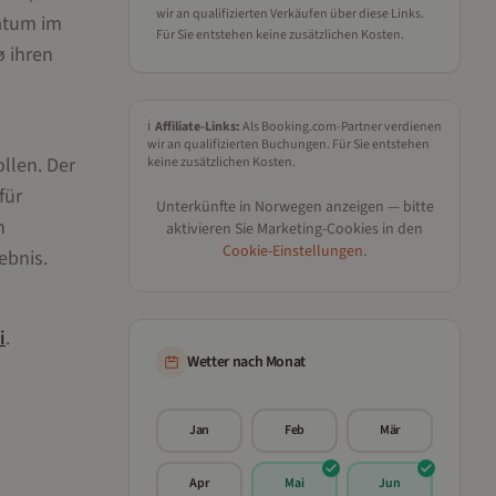
wir an qualifizierten Verkäufen über diese Links.
atum im
Für Sie entstehen keine zusätzlichen Kosten.
ø ihren
ℹ️
Affiliate-Links:
Als Booking.com-Partner verdienen
wir an qualifizierten Buchungen. Für Sie entstehen
llen. Der
keine zusätzlichen Kosten.
für
Unterkünfte in
Norwegen
anzeigen — bitte
h
aktivieren Sie Marketing-Cookies in den
Cookie-Einstellungen
.
ebnis.
i
.
Wetter nach Monat
Jan
Feb
Mär
Apr
Mai
Jun