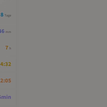
8
Tage
46
mm
7
h
4:32
2:05
6
min