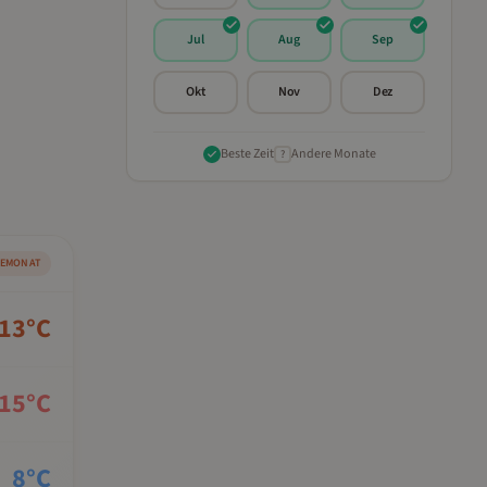
Jul
Aug
Sep
Okt
Nov
Dez
Beste Zeit
Andere Monate
?
SEMONAT
13
°C
15
°C
8
°C