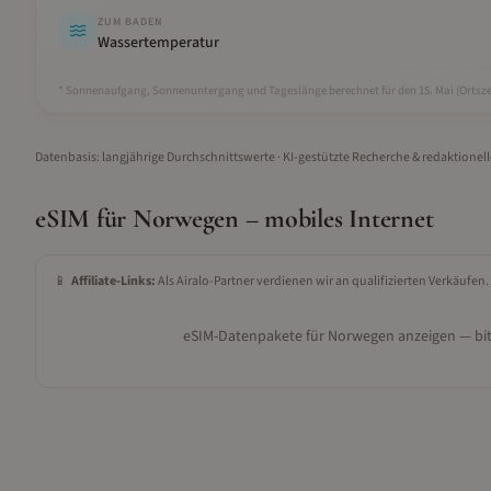
ZUM BADEN
Wassertemperatur
* Sonnenaufgang, Sonnenuntergang und Tageslänge berechnet für den 15.
Mai
(Ortsze
Datenbasis: langjährige Durchschnittswerte · KI-gestützte Recherche & redaktionel
eSIM für
Norwegen
– mobiles Internet
📱
Affiliate-Links:
Als Airalo-Partner verdienen wir an qualifizierten Verkäufen.
eSIM-Datenpakete für
Norwegen
anzeigen — bit