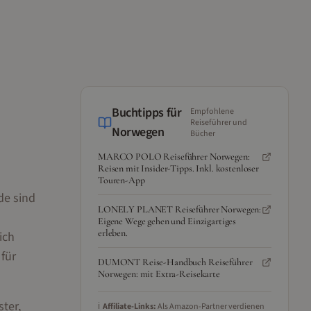
Buchtipps für
Empfohlene
Reiseführer und
Norwegen
Bücher
MARCO POLO Reiseführer Norwegen:
Reisen mit Insider-Tipps. Inkl. kostenloser
Touren-App
de sind
LONELY PLANET Reiseführer Norwegen:
Eigene Wege gehen und Einzigartiges
erleben.
ich
für
DUMONT Reise-Handbuch Reiseführer
Norwegen: mit Extra-Reisekarte
ter,
ℹ️
Affiliate-Links:
Als Amazon-Partner verdienen