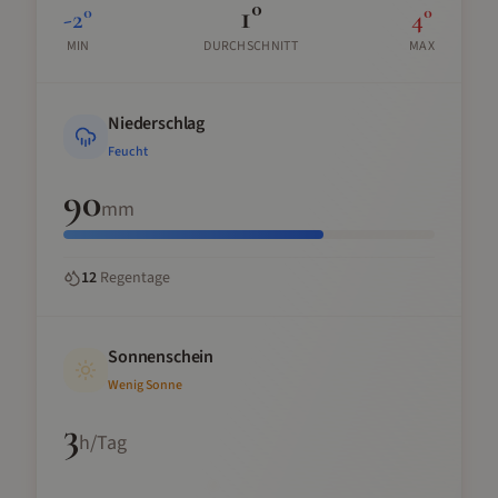
1
°
-2
°
4
°
MIN
DURCHSCHNITT
MAX
Niederschlag
Feucht
90
mm
12
Regentage
Sonnenschein
Wenig Sonne
3
h/Tag