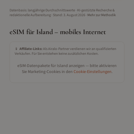
Datenbasis: langjährige Durchschnittswerte · KI-gestützte Recherche &
redaktionelle Aufbereitung
· Stand:
3. August 2026
·
Mehr zur Methodik
eSIM für
Island
– mobiles Internet
📱
Affiliate-Links:
Als Airalo-Partner verdienen wir an qualifizierten
Verkäufen. Für Sie entstehen keine zusätzlichen Kosten.
eSIM-Datenpakete für
Island
anzeigen — bitte aktivieren
Sie Marketing-Cookies in den
Cookie-Einstellungen
.