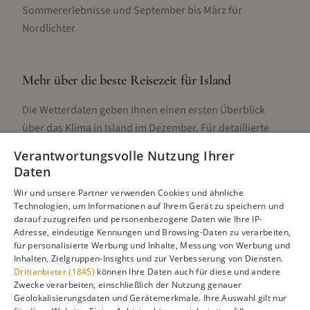
Sommererlebnisse und September bis März für
Nordlichter
Mehr über die beste Reisezeit für
Island
Die Wetterdaten geben Ihnen einen ersten Überblick
über das Klima in
Island
im
Dezember
. Für detaillierte
Informationen zur besten Reisezeit, regionalen
Verantwortungsvolle Nutzung Ihrer
Unterschieden, Aktivitäten und Reisetipps besuchen Sie
Daten
unsere Hauptseite:
Wir und unsere Partner verwenden Cookies und ähnliche
Technologien, um Informationen auf Ihrem Gerät zu speichern und
darauf zuzugreifen und personenbezogene Daten wie Ihre IP-
Adresse, eindeutige Kennungen und Browsing-Daten zu verarbeiten,
Alle Infos zur besten Reisezeit
Island
für personalisierte Werbung und Inhalte, Messung von Werbung und
Inhalten, Zielgruppen-Insights und zur Verbesserung von Diensten.
Drittanbieter (1845)
können Ihre Daten auch für diese und andere
Zwecke verarbeiten, einschließlich der Nutzung genauer
Geolokalisierungsdaten und Gerätemerkmale. Ihre Auswahl gilt nur
Gefällt dir diese Seite? Teile sie auf Pinterest!