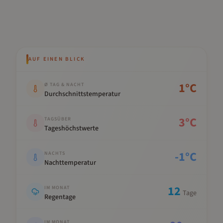
AUF EINEN BLICK
Kennwert
Wert
1
°C
Ø TAG & NACHT
Durchschnittstemperatur
3
°C
TAGSÜBER
Tageshöchstwerte
-1
°C
NACHTS
Nachttemperatur
12
IM MONAT
Tage
Regentage
IM MONAT