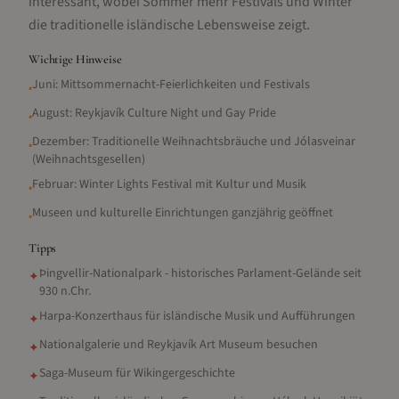
interessant, wobei Sommer mehr Festivals und Winter
die traditionelle isländische Lebensweise zeigt.
Wichtige Hinweise
Juni: Mittsommernacht-Feierlichkeiten und Festivals
•
August: Reykjavík Culture Night und Gay Pride
•
Dezember: Traditionelle Weihnachtsbräuche und Jólasveinar
•
(Weihnachtsgesellen)
Februar: Winter Lights Festival mit Kultur und Musik
•
Museen und kulturelle Einrichtungen ganzjährig geöffnet
•
Tipps
Þingvellir-Nationalpark - historisches Parlament-Gelände seit
✦
930 n.Chr.
Harpa-Konzerthaus für isländische Musik und Aufführungen
✦
Nationalgalerie und Reykjavík Art Museum besuchen
✦
Saga-Museum für Wikingergeschichte
✦