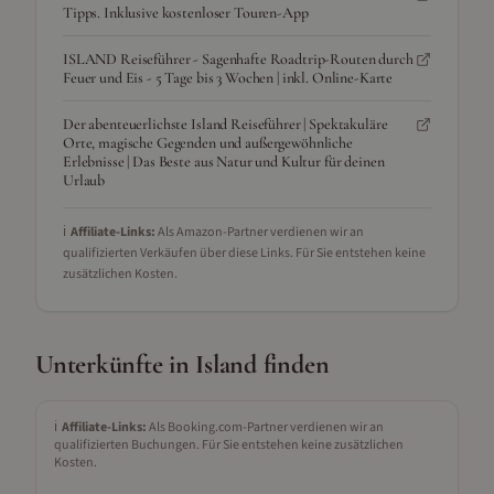
Tipps. Inklusive kostenloser Touren-App
ISLAND Reiseführer - Sagenhafte Roadtrip-Routen durch
Feuer und Eis - 5 Tage bis 3 Wochen | inkl. Online-Karte
Der abenteuerlichste Island Reiseführer | Spektakuläre
Orte, magische Gegenden und außergewöhnliche
Erlebnisse | Das Beste aus Natur und Kultur für deinen
Urlaub
ℹ️
Affiliate-Links:
Als Amazon-Partner verdienen wir an
qualifizierten Verkäufen über diese Links. Für Sie entstehen keine
zusätzlichen Kosten.
Unterkünfte in
Island
finden
ℹ️
Affiliate-Links:
Als Booking.com-Partner verdienen wir an
qualifizierten Buchungen. Für Sie entstehen keine zusätzlichen
Kosten.