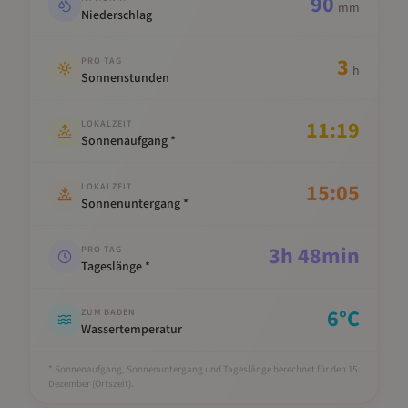
90
mm
Niederschlag
3
PRO TAG
h
Sonnenstunden
11:19
LOKALZEIT
Sonnenaufgang *
15:05
LOKALZEIT
Sonnenuntergang *
3
h
48
min
PRO TAG
Tageslänge *
6
°C
ZUM BADEN
Wassertemperatur
* Sonnenaufgang, Sonnenuntergang und Tageslänge berechnet für den 15.
Dezember
(Ortszeit).