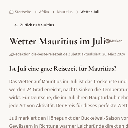
Startseite
Afrika
Mauritius
Wetter Juli
Zurück zu
Mauritius
Wetter
Mauritius
im
Juli
Merken
Redaktion die-beste-reisezeit.de
·
Zuletzt aktualisiert:
26. März 2024
Ist
Juli
eine gute Reisezeit für
Mauritius
?
Das Wetter auf Mauritius im Juli ist das trockenste un
werden 24 Grad erreicht, nachts sinken die Temperature
wirkt. Für Deutsche, die im Juli ihren Haupturlaub 
jede Art von Aktivität. Der Preis für dieses perfekte We
Juli markiert den Höhepunkt der Buckelwal-Saison vor 
Gewässern in Richtung warmer Laichgründe direkt an d