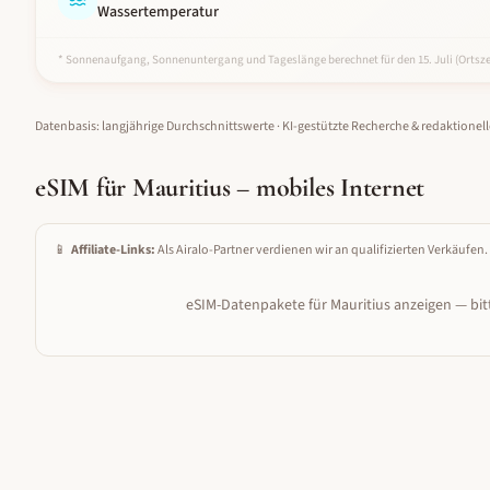
Wassertemperatur
* Sonnenaufgang, Sonnenuntergang und Tageslänge berechnet für den 15.
Juli
(Ortsze
Datenbasis: langjährige Durchschnittswerte · KI-gestützte Recherche & redaktionel
eSIM für
Mauritius
– mobiles Internet
📱
Affiliate-Links:
Als Airalo-Partner verdienen wir an qualifizierten Verkäufen.
eSIM-Datenpakete für
Mauritius
anzeigen — bitt