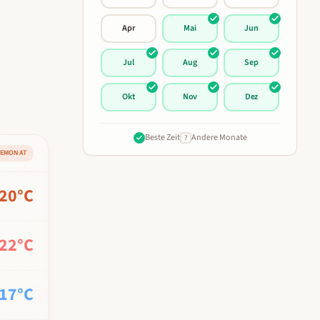
Apr
Mai
Jun
Jul
Aug
Sep
Okt
Nov
Dez
Beste Zeit
Andere Monate
?
SEMONAT
20
°C
22
°C
17
°C