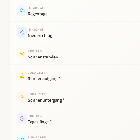
IM MONAT
Regentage
IM MONAT
Niederschlag
PRO TAG
Sonnenstunden
LOKALZEIT
Sonnenaufgang *
LOKALZEIT
Sonnenuntergang *
PRO TAG
Tageslänge *
ZUM BADEN