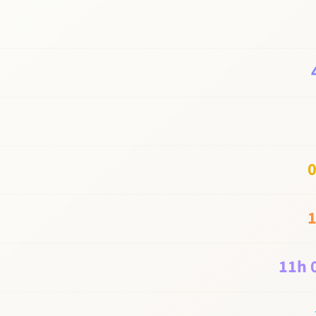
0
1
11
h