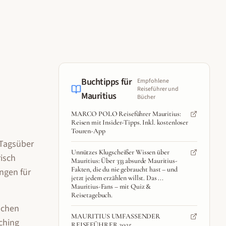
Buchtipps für
Empfohlene
Reiseführer und
Mauritius
Bücher
MARCO POLO Reiseführer Mauritius:
Reisen mit Insider-Tipps. Inkl. kostenloser
Touren-App
 Tagsüber
Unnützes Klugscheißer Wissen über
risch
Mauritius: Über 333 absurde Mauritius-
Fakten, die du nie gebraucht hast – und
ngen für
jetzt jedem erzählen willst. Das ...
Mauritius-Fans – mit Quiz &
Reisetagebuch.
schen
MAURITIUS UMFASSENDER
ching
REISEFÜHRER 2025