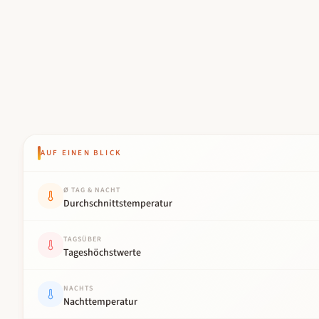
AUF EINEN BLICK
Kennwert
Wert
Ø TAG & NACHT
Durchschnittstemperatur
TAGSÜBER
Tageshöchstwerte
NACHTS
Nachttemperatur