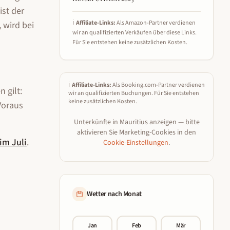
ist der
ℹ️
Affiliate-Links:
Als Amazon-Partner verdienen
 wird bei
wir an qualifizierten Verkäufen über diese Links.
Für Sie entstehen keine zusätzlichen Kosten.
ℹ️
Affiliate-Links:
Als Booking.com-Partner verdienen
 gilt:
wir an qualifizierten Buchungen. Für Sie entstehen
keine zusätzlichen Kosten.
Voraus
Unterkünfte in
Mauritius
anzeigen — bitte
aktivieren Sie Marketing-Cookies in den
im
Juli
.
Cookie-Einstellungen
.
Wetter nach Monat
Jan
Feb
Mär