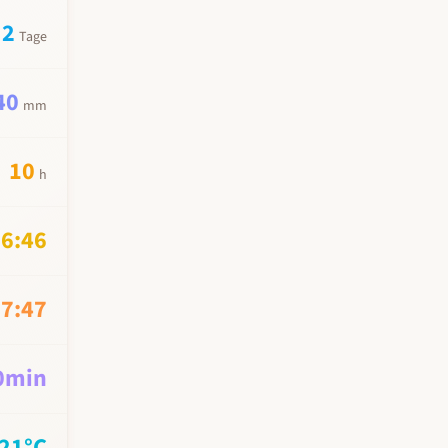
2
Tage
40
mm
10
h
6:46
7:47
0
min
21
°C