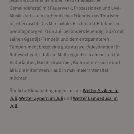
jedem Wochenende finden Festi (maltesische
Gemeindefeste) mit Feuerwerk, Prozessionen und Live-
Musik statt — ein authentisches Erlebnis, das Touristen
oft überrascht. Das Marsaxlokk-Fischmarkt-Erlebnis am
Sonntagmorgen ist im Juli besonders lebendig. Gozo mit
seinen Ggantija-Tempeln und dem entspannteren
Temperament bietet eine gute Ausweichdestination für
Ruhesuchende. Juli auf Malta eignet sich am besten für
Badurlauber, Nachtschwärmer, Kulturinteressierte und
alle, die Mittelmeerurlaub in maximaler Intensität
möchten.
Ähnliche Klimabedingungen im
Juli
:
Wetter
Sizilien
im
Juli
,
Wetter
Zypern
im
Juli
und
Wetter
Lampedusa
im
Juli
.