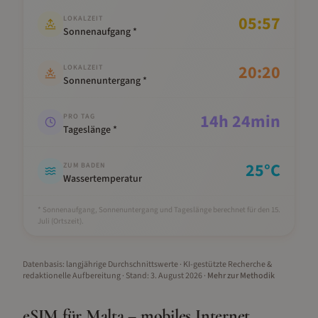
05:57
LOKALZEIT
Sonnenaufgang *
20:20
LOKALZEIT
Sonnenuntergang *
14
h
24
min
PRO TAG
Tageslänge *
25
°C
ZUM BADEN
Wassertemperatur
* Sonnenaufgang, Sonnenuntergang und Tageslänge berechnet für den 15.
Juli
(Ortszeit).
Datenbasis: langjährige Durchschnittswerte · KI-gestützte Recherche &
redaktionelle Aufbereitung
· Stand:
3. August 2026
·
Mehr zur Methodik
eSIM für
Malta
– mobiles Internet