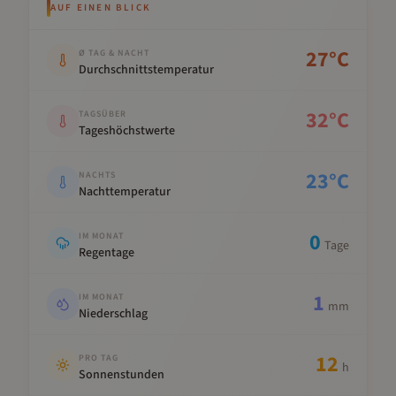
AUF EINEN BLICK
Kennwert
Wert
27
°C
Ø TAG & NACHT
Durchschnittstemperatur
32
°C
TAGSÜBER
Tageshöchstwerte
23
°C
NACHTS
Nachttemperatur
0
IM MONAT
Tage
Regentage
1
IM MONAT
mm
Niederschlag
12
PRO TAG
h
Sonnenstunden