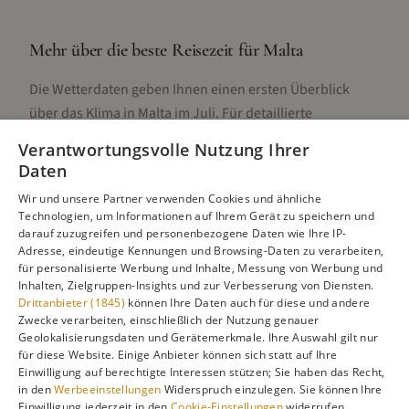
Mehr über die beste Reisezeit für
Malta
Die Wetterdaten geben Ihnen einen ersten Überblick
über das Klima in
Malta
im
Juli
. Für detaillierte
Informationen zur besten Reisezeit, regionalen
Verantwortungsvolle Nutzung Ihrer
Unterschieden, Aktivitäten und Reisetipps besuchen Sie
Daten
unsere Hauptseite:
Wir und unsere Partner verwenden Cookies und ähnliche
Technologien, um Informationen auf Ihrem Gerät zu speichern und
darauf zuzugreifen und personenbezogene Daten wie Ihre IP-
Adresse, eindeutige Kennungen und Browsing-Daten zu verarbeiten,
Alle Infos zur besten Reisezeit
Malta
für personalisierte Werbung und Inhalte, Messung von Werbung und
Inhalten, Zielgruppen-Insights und zur Verbesserung von Diensten.
Drittanbieter (1845)
können Ihre Daten auch für diese und andere
Zwecke verarbeiten, einschließlich der Nutzung genauer
Geolokalisierungsdaten und Gerätemerkmale. Ihre Auswahl gilt nur
Gefällt dir diese Seite? Teile sie auf Pinterest!
für diese Website. Einige Anbieter können sich statt auf Ihre
Einwilligung auf berechtigte Interessen stützen; Sie haben das Recht,
Auf Pinterest merken
in den
Werbeeinstellungen
Widerspruch einzulegen. Sie können Ihre
Einwilligung jederzeit in den
Cookie-Einstellungen
widerrufen.