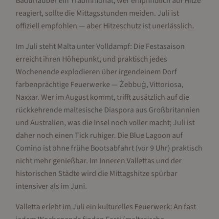
Badurlauber ein Traummonat; wer empfindlich auf Hitze
reagiert, sollte die Mittagsstunden meiden. Juli ist
offiziell empfohlen — aber Hitzeschutz ist unerlässlich.
Im Juli steht Malta unter Volldampf: Die Festasaison
erreicht ihren Höhepunkt, und praktisch jedes
Wochenende explodieren über irgendeinem Dorf
farbenprächtige Feuerwerke — Żebbuġ, Vittoriosa,
Naxxar. Wer im August kommt, trifft zusätzlich auf die
rückkehrende maltesische Diaspora aus Großbritannien
und Australien, was die Insel noch voller macht; Juli ist
daher noch einen Tick ruhiger. Die Blue Lagoon auf
Comino ist ohne frühe Bootsabfahrt (vor 9 Uhr) praktisch
nicht mehr genießbar. Im Inneren Vallettas und der
historischen Städte wird die Mittagshitze spürbar
intensiver als im Juni.
Valletta erlebt im Juli ein kulturelles Feuerwerk: An fast