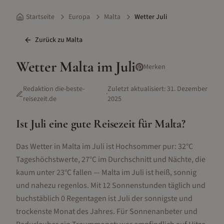
Startseite
Europa
Malta
Wetter Juli
Zurück zu
Malta
Wetter
Malta
im
Juli
Merken
Redaktion die-beste-
Zuletzt aktualisiert:
31. Dezember
·
reisezeit.de
2025
Ist
Juli
eine gute Reisezeit für
Malta
?
Das Wetter in Malta im Juli ist Hochsommer pur: 32°C
Tageshöchstwerte, 27°C im Durchschnitt und Nächte, die
kaum unter 23°C fallen — Malta im Juli ist heiß, sonnig
und nahezu regenlos. Mit 12 Sonnenstunden täglich und
buchstäblich 0 Regentagen ist Juli der sonnigste und
trockenste Monat des Jahres. Für Sonnenanbeter und