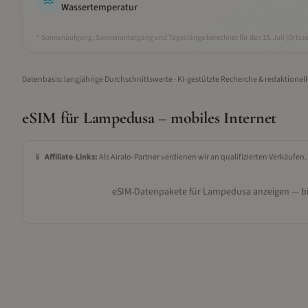
Wassertemperatur
* Sonnenaufgang, Sonnenuntergang und Tageslänge berechnet für den 15.
Juli
(Ortsze
Datenbasis: langjährige Durchschnittswerte · KI-gestützte Recherche & redaktionel
eSIM für
Lampedusa
– mobiles Internet
📱
Affiliate-Links:
Als Airalo-Partner verdienen wir an qualifizierten Verkäufen.
eSIM-Datenpakete für
Lampedusa
anzeigen — bi