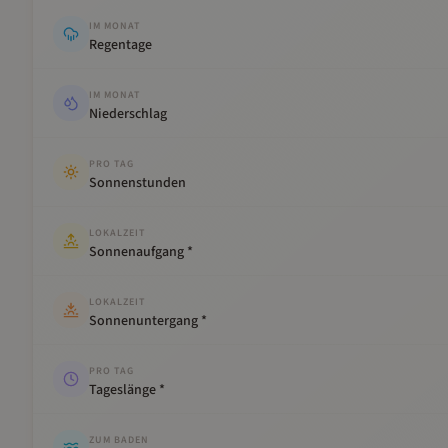
IM MONAT
Regentage
IM MONAT
Niederschlag
PRO TAG
Sonnenstunden
LOKALZEIT
Sonnenaufgang *
LOKALZEIT
Sonnenuntergang *
PRO TAG
Tageslänge *
ZUM BADEN