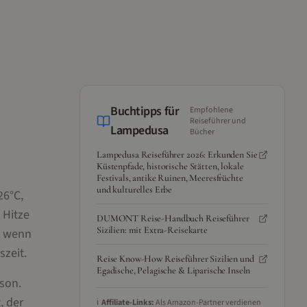
Buchtipps für
Empfohlene
Reiseführer und
Lampedusa
Bücher
Lampedusa Reiseführer 2026: Erkunden Sie
Küstenpfade, historische Stätten, lokale
Festivals, antike Ruinen, Meeresfrüchte
und kulturelles Erbe
26°C,
 Hitze
DUMONT Reise-Handbuch Reiseführer
Sizilien: mit Extra-Reisekarte
— wenn
szeit.
Reise Know-How Reiseführer Sizilien und
Egadische, Pelagische & Liparische Inseln
ison.
, der
ℹ️
Affiliate-Links:
Als Amazon-Partner verdienen