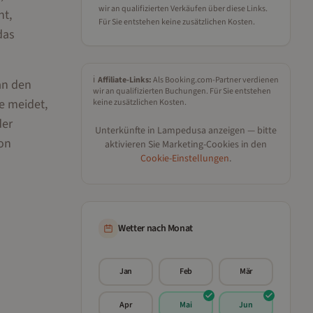
wir an qualifizierten Verkäufen über diese Links.
ht,
Für Sie entstehen keine zusätzlichen Kosten.
das
ℹ️
Affiliate-Links:
Als Booking.com-Partner verdienen
an den
wir an qualifizierten Buchungen. Für Sie entstehen
e meidet,
keine zusätzlichen Kosten.
der
Unterkünfte in
Lampedusa
anzeigen — bitte
ion
aktivieren Sie Marketing-Cookies in den
Cookie-Einstellungen
.
Wetter nach Monat
Jan
Feb
Mär
Apr
Mai
Jun