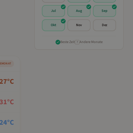
Jul
Aug
Sep
Okt
Nov
Dez
Beste Zeit
Andere Monate
?
SEMONAT
27
°C
31
°C
24
°C