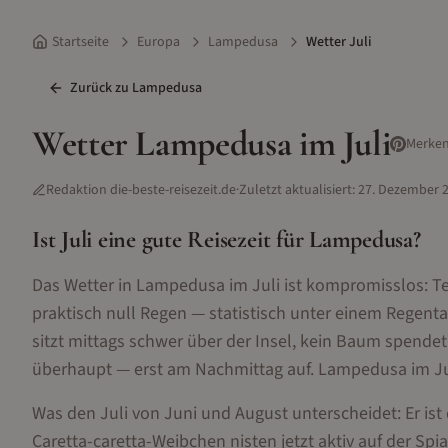
Startseite
Europa
Lampedusa
Wetter Juli
Zurück zu
Lampedusa
Wetter
Lampedusa
im
Juli
Merke
Redaktion die-beste-reisezeit.de
·
Zuletzt aktualisiert:
27. Dezember 
Ist
Juli
eine gute Reisezeit für
Lampedusa
?
Das Wetter in Lampedusa im Juli ist kompromisslos: 
praktisch null Regen — statistisch unter einem Regenta
sitzt mittags schwer über der Insel, kein Baum spende
überhaupt — erst am Nachmittag auf. Lampedusa im Juli 
Was den Juli von Juni und August unterscheidet: Er is
Caretta-caretta-Weibchen nisten jetzt aktiv auf der Spia