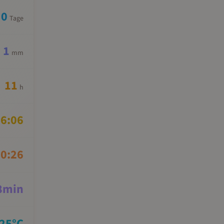
0
Tage
1
mm
11
h
6:06
0:26
8
min
25
°C