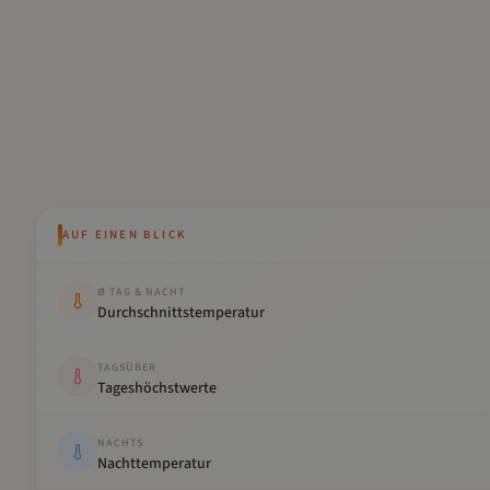
AUF EINEN BLICK
Kennwert
Wert
Ø TAG & NACHT
Durchschnittstemperatur
TAGSÜBER
Tageshöchstwerte
NACHTS
Nachttemperatur