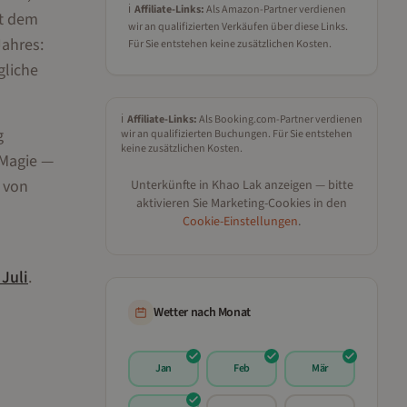
ℹ️
Affiliate-Links:
Als Amazon-Partner verdienen
it dem
wir an qualifizierten Verkäufen über diese Links.
Jahres:
Für Sie entstehen keine zusätzlichen Kosten.
gliche
ℹ️
Affiliate-Links:
Als Booking.com-Partner verdienen
g
wir an qualifizierten Buchungen. Für Sie entstehen
keine zusätzlichen Kosten.
 Magie —
 von
Unterkünfte in
Khao Lak
anzeigen — bitte
aktivieren Sie Marketing-Cookies in den
Cookie-Einstellungen
.
m
Juli
.
Wetter nach Monat
Jan
Feb
Mär