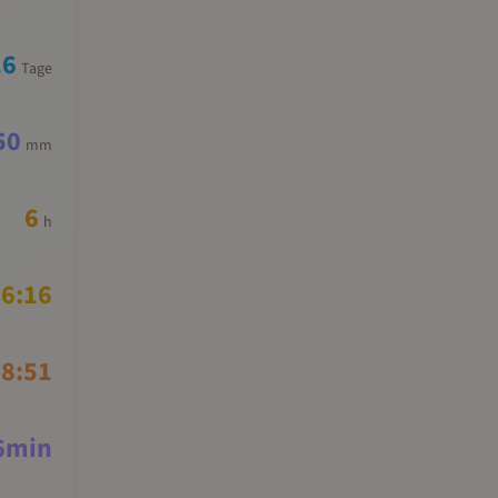
16
Tage
50
mm
6
h
6:16
8:51
6
min