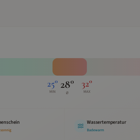
28
°
25
°
32
°
MIN
MAX
Ø
enschein
Wassertemperatur
 sonnig
Badewarm