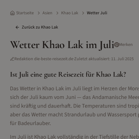
Startseite
Asien
Khao Lak
Wetter Juli
Zurück zu
Khao Lak
Wetter
Khao Lak
im
Juli
Merken
Redaktion die-beste-reisezeit.de
·
Zuletzt aktualisiert:
11. Juli 2025
Ist
Juli
eine gute Reisezeit für
Khao Lak
?
Das Wetter in Khao Lak im Juli liegt im Herzen der Mo
sich der Juli kaum vom Juni — das Andamanische Meer
sind kräftig und dauerhaft. Die Temperaturen sind tro
aber das Wetter macht Strandurlaub und Wassersport p
für Badeurlauber.
Im Juli ist Khao Lak vollständig in der Tiefstille der 