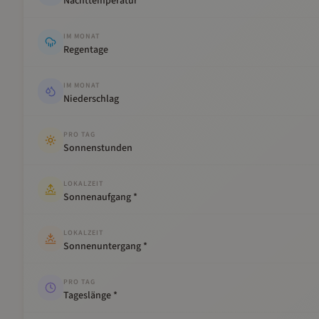
Nachttemperatur
IM MONAT
Regentage
IM MONAT
Niederschlag
PRO TAG
Sonnenstunden
LOKALZEIT
Sonnenaufgang *
LOKALZEIT
Sonnenuntergang *
PRO TAG
Tageslänge *