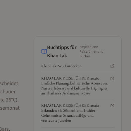
Buchtipps für
Empfohlene
Reiseführer und
Khao Lak
Bücher
Khao Lak Neu Entdecken
KHAO LAK REISEFÜHRER 2026:
scheidet
Einfache Planung, kulinarische Abenteuer,
Naturerlebnisse und kulturelle Highlights
schauer
an Thailands Andamanenküste
te 26°C),
KHAO LAK REISEFÜHRER 2026:
eisemonat
Erkunden Sie Südthailand: Insider-
Geheimnisse, Strandausflüge und
versteckte Juwelen
Bars,