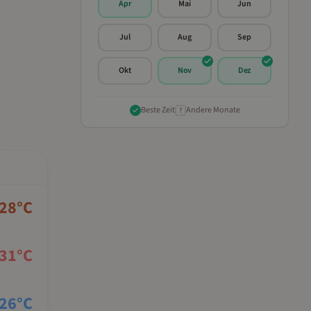
Apr
Mai
Jun
Jul
Aug
Sep
Okt
Nov
Dez
Beste Zeit
Andere Monate
?
28
°C
31
°C
26
°C