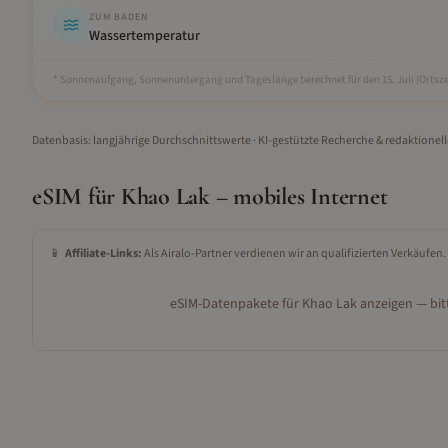
ZUM BADEN
Wassertemperatur
* Sonnenaufgang, Sonnenuntergang und Tageslänge berechnet für den 15.
Juli
(Ortsze
Datenbasis: langjährige Durchschnittswerte · KI-gestützte Recherche & redaktionel
eSIM für
Khao Lak
– mobiles Internet
📱
Affiliate-Links:
Als Airalo-Partner verdienen wir an qualifizierten Verkäufen.
eSIM-Datenpakete für
Khao Lak
anzeigen — bitt