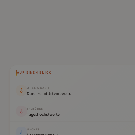
AUF EINEN BLICK
Kennwert
Wert
Ø TAG & NACHT
Durchschnittstemperatur
TAGSÜBER
Tageshöchstwerte
NACHTS