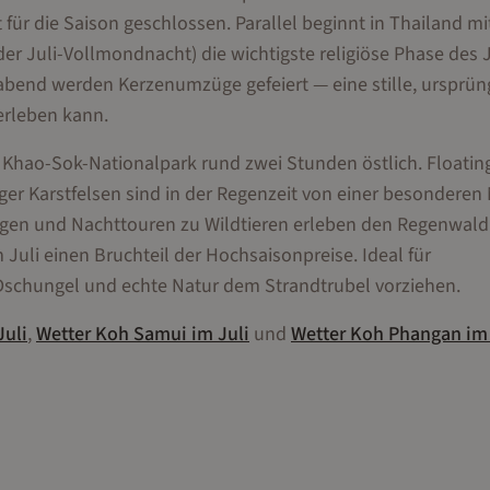
für die Saison geschlossen. Parallel beginnt in Thailand m
r Juli-Vollmondnacht) die wichtigste religiöse Phase des 
abend werden Kerzenumzüge gefeiert — eine stille, ursprün
 erleben kann.
er Khao-Sok-Nationalpark rund zwei Stunden östlich. Floatin
r Karstfelsen sind in der Regenzeit von einer besonderen
gen und Nachttouren zu Wildtieren erleben den Regenwald
 Juli einen Bruchteil der Hochsaisonpreise. Ideal für
 Dschungel und echte Natur dem Strandtrubel vorziehen.
Juli
,
Wetter
Koh Samui
im
Juli
und
Wetter
Koh Phangan
i