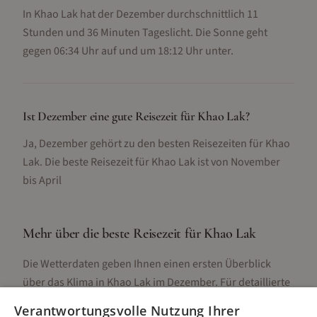
In Khao Lak hat der Dezember durchschnittlich 11
Stunden und 36 Minuten Tageslicht. Die Sonne geht
gegen 06:34 Uhr auf und um 18:12 Uhr unter.
Ist Dezember eine gute Reisezeit für Khao Lak?
Ja, Dezember gehört zu den besten Reisezeiten für Khao
Lak. Die beste Reisezeit für Khao Lak ist von November
bis April
Mehr über die beste Reisezeit für
Khao Lak
Die Wetterdaten geben Ihnen einen ersten Überblick
über das Klima in
Khao Lak
im
Dezember
. Für detaillierte
Informationen zur besten Reisezeit, regionalen
Verantwortungsvolle Nutzung Ihrer