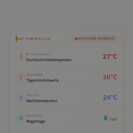
AUF EINEN BLICK
EMPFOHLENER REISEMONAT
Kennwert
Wert
27
°C
Ø TAG & NACHT
Durchschnittstemperatur
30
°C
TAGSÜBER
Tageshöchstwerte
24
°C
NACHTS
Nachttemperatur
6
IM MONAT
Tage
Regentage