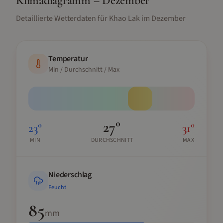
Klimadiagramm –
Dezember
Detaillierte Wetterdaten für
Khao Lak
im
Dezember
Temperatur
Min / Durchschnitt / Max
27
°
23
°
31
°
MIN
DURCHSCHNITT
MAX
Niederschlag
Feucht
85
mm