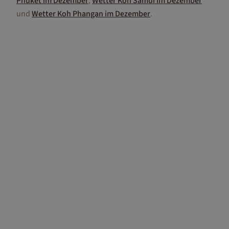
Phuket
im
Dezember
,
Wetter
Koh Samui
im
Dezember
und
Wetter
Koh Phangan
im
Dezember
.