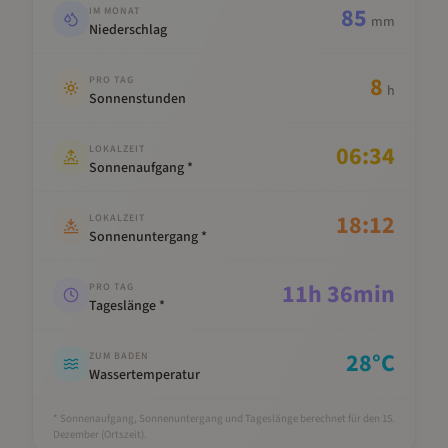
85
IM MONAT
mm
Niederschlag
8
PRO TAG
h
Sonnenstunden
06:34
LOKALZEIT
Sonnenaufgang *
18:12
LOKALZEIT
Sonnenuntergang *
11
h
36
min
PRO TAG
Tageslänge *
28
°C
ZUM BADEN
Wassertemperatur
* Sonnenaufgang, Sonnenuntergang und Tageslänge berechnet für den 15.
Dezember
(Ortszeit).