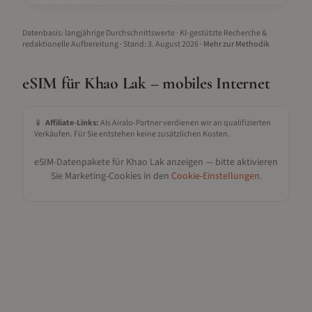
Datenbasis: langjährige Durchschnittswerte · KI-gestützte Recherche &
redaktionelle Aufbereitung
· Stand:
3. August 2026
·
Mehr zur Methodik
eSIM für
Khao Lak
– mobiles Internet
📱
Affiliate-Links:
Als Airalo-Partner verdienen wir an qualifizierten
Verkäufen. Für Sie entstehen keine zusätzlichen Kosten.
eSIM-Datenpakete für
Khao Lak
anzeigen — bitte aktivieren
Sie Marketing-Cookies in den
Cookie-Einstellungen
.