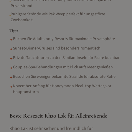
Luxus-Resorts bieten oft Honeymoon-Pakete mit Spa und
•
Privatstrand
Ruhigere Strände wie Pak Weep perfekt für ungestörte
•
Zweisamkeit
Tipps
Buchen Sie Adults-only Resorts für maximale Privatsphäre
✦
Sunset-Dinner-Cruises sind besonders romantisch
✦
Private Tauchtouren zu den Similan-Inseln für Paare buchbar
✦
Couples-Spa-Behandlungen mit Blick aufs Meer genießen
✦
Besuchen Sie weniger bekannte Strände für absolute Ruhe
✦
November-Anfang für Honeymoon ideal: top Wetter, vor
✦
Hauptansturm
Beste Reisezeit Khao Lak für Alleinreisende
Khao Lak ist sehr sicher und freundlich für