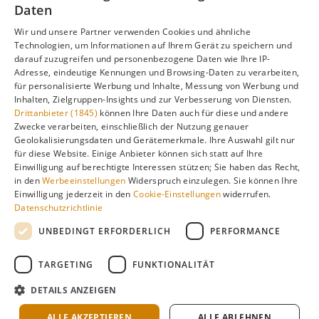
Unterschieden, Aktivitäten und Reisetipps besuchen Sie
Daten
unsere Hauptseite:
Wir und unsere Partner verwenden Cookies und ähnliche
Technologien, um Informationen auf Ihrem Gerät zu speichern und
darauf zuzugreifen und personenbezogene Daten wie Ihre IP-
Adresse, eindeutige Kennungen und Browsing-Daten zu verarbeiten,
Alle Infos zur besten Reisezeit
Khao Lak
für personalisierte Werbung und Inhalte, Messung von Werbung und
Inhalten, Zielgruppen-Insights und zur Verbesserung von Diensten.
Drittanbieter (1845)
können Ihre Daten auch für diese und andere
Zwecke verarbeiten, einschließlich der Nutzung genauer
Geolokalisierungsdaten und Gerätemerkmale. Ihre Auswahl gilt nur
Gefällt dir diese Seite? Teile sie auf Pinterest!
für diese Website. Einige Anbieter können sich statt auf Ihre
Einwilligung auf berechtigte Interessen stützen; Sie haben das Recht,
Auf Pinterest merken
in den
Werbeeinstellungen
Widerspruch einzulegen. Sie können Ihre
Einwilligung jederzeit in den
Cookie-Einstellungen
widerrufen.
Datenschutzrichtlinie
UNBEDINGT ERFORDERLICH
PERFORMANCE
TARGETING
FUNKTIONALITÄT
Über
Cookie-
Impressum
Datenschutz
uns
Einstellungen
DETAILS ANZEIGEN
Klimadaten: langjährige Durchschnittswerte · KI-gestützte
Recherche & redaktionelle Aufbereitung ·
Über Redaktion &
ALLE AKZEPTIEREN
ALLE ABLEHNEN