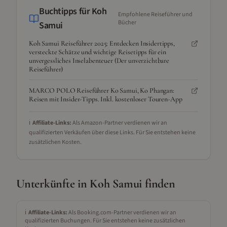
Buchtipps für
Koh
Empfohlene Reiseführer und
Bücher
Samui
Koh Samui Reiseführer 2025: Entdecken Insidertipps,
versteckte Schätze und wichtige Reisetipps für ein
unvergessliches Inselabenteuer (Der unverzichtbare
Reiseführer)
MARCO POLO Reiseführer Ko Samui, Ko Phangan:
Reisen mit Insider-Tipps. Inkl. kostenloser Touren-App
ℹ️
Affiliate-Links:
Als Amazon-Partner verdienen wir an
qualifizierten Verkäufen über diese Links. Für Sie entstehen keine
zusätzlichen Kosten.
Unterkünfte in
Koh Samui
finden
ℹ️
Affiliate-Links:
Als Booking.com-Partner verdienen wir an
qualifizierten Buchungen. Für Sie entstehen keine zusätzlichen