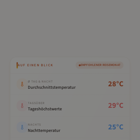
AUF EINEN BLICK
EMPFOHLENER REISEMONAT
Kennwert
Wert
28
°C
Ø TAG & NACHT
Durchschnittstemperatur
29
°C
TAGSÜBER
Tageshöchstwerte
25
°C
NACHTS
Nachttemperatur