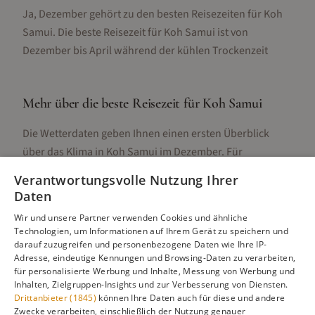
Ja, Dezember gehört zu den besten Reisezeiten für Koh
Samui. Die beste Reisezeit für Koh Samui ist von
Dezember bis April während der kühlen Trockenzeit
Mehr über die beste Reisezeit für
Koh Samui
Die Wetterdaten geben Ihnen einen ersten Überblick
über das Klima in
Koh Samui
im
Dezember
. Für
detaillierte Informationen zur besten Reisezeit,
Verantwortungsvolle Nutzung Ihrer
regionalen Unterschieden, Aktivitäten und Reisetipps
Daten
besuchen Sie unsere Hauptseite:
Wir und unsere Partner verwenden Cookies und ähnliche
Technologien, um Informationen auf Ihrem Gerät zu speichern und
darauf zuzugreifen und personenbezogene Daten wie Ihre IP-
Adresse, eindeutige Kennungen und Browsing-Daten zu verarbeiten,
Alle Infos zur besten Reisezeit
Koh Samui
für personalisierte Werbung und Inhalte, Messung von Werbung und
Inhalten, Zielgruppen-Insights und zur Verbesserung von Diensten.
Drittanbieter (1845)
können Ihre Daten auch für diese und andere
Zwecke verarbeiten, einschließlich der Nutzung genauer