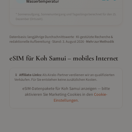
Wassertemperatur
* Sonnenaufgang, Sonnenuntergang und Tageslänge berechnet für den 15.
Dezember
(Ortszeit).
Datenbasis: langjährige Durchschnittswerte · KI-gestützte Recherche &
redaktionelle Aufbereitung
· Stand:
3. August 2026
·
Mehr zur Methodik
eSIM für
Koh Samui
– mobiles Internet
📱
Affiliate-Links:
Als Airalo-Partner verdienen wir an qualifizierten
Verkäufen. Für Sie entstehen keine zusätzlichen Kosten.
eSIM-Datenpakete für
Koh Samui
anzeigen — bitte
aktivieren Sie Marketing-Cookies in den
Cookie-
Einstellungen
.