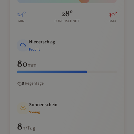
28
°
24
°
30
°
MIN
DURCHSCHNITT
MAX
Niederschlag
Feucht
80
mm
8
Regentage
Sonnenschein
Sonnig
8
h/Tag