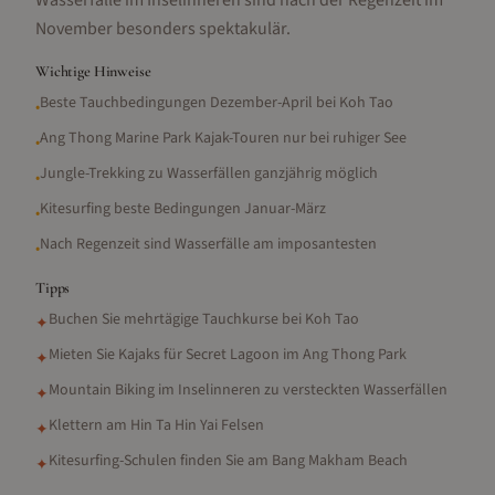
Wasserfälle im Inselinneren sind nach der Regenzeit im
November besonders spektakulär.
Wichtige Hinweise
Beste Tauchbedingungen Dezember-April bei Koh Tao
•
Ang Thong Marine Park Kajak-Touren nur bei ruhiger See
•
Jungle-Trekking zu Wasserfällen ganzjährig möglich
•
Kitesurfing beste Bedingungen Januar-März
•
Nach Regenzeit sind Wasserfälle am imposantesten
•
Tipps
Buchen Sie mehrtägige Tauchkurse bei Koh Tao
✦
Mieten Sie Kajaks für Secret Lagoon im Ang Thong Park
✦
Mountain Biking im Inselinneren zu versteckten Wasserfällen
✦
Klettern am Hin Ta Hin Yai Felsen
✦
Kitesurfing-Schulen finden Sie am Bang Makham Beach
✦