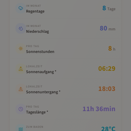
8
IM MONAT
Tage
Regentage
80
IM MONAT
mm
Niederschlag
8
PRO TAG
h
Sonnenstunden
06:29
LOKALZEIT
Sonnenaufgang *
18:03
LOKALZEIT
Sonnenuntergang *
11
h
36
min
PRO TAG
Tageslänge *
28
°C
ZUM BADEN