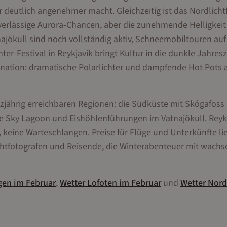
deutlich angenehmer macht. Gleichzeitig ist das Nordlicht
uverlässige Aurora-Chancen, aber die zunehmende Helligkei
najökull sind noch vollständig aktiv, Schneemobiltouren au
er-Festival in Reykjavík bringt Kultur in die dunkle Jahresze
nation: dramatische Polarlichter und dampfende Hot Pots 
nzjährig erreichbaren Regionen: die Südküste mit Skógafos
ie Sky Lagoon und Eishöhlenführungen im Vatnajökull. Reykj
, keine Warteschlangen. Preise für Flüge und Unterkünfte li
htfotografen und Reisende, die Winterabenteuer mit wac
gen
im
Februar
,
Wetter
Lofoten
im
Februar
und
Wetter
Nord