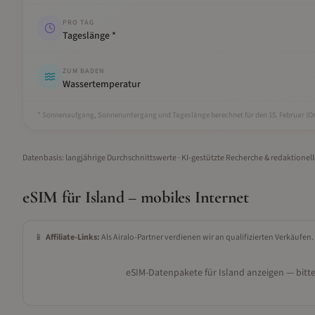
PRO TAG
Tageslänge *
ZUM BADEN
Wassertemperatur
* Sonnenaufgang, Sonnenuntergang und Tageslänge berechnet für den 15.
Februar
(Or
Datenbasis: langjährige Durchschnittswerte · KI-gestützte Recherche & redaktionel
eSIM für
Island
– mobiles Internet
📱
Affiliate-Links:
Als Airalo-Partner verdienen wir an qualifizierten Verkäufen.
eSIM-Datenpakete für
Island
anzeigen — bitte