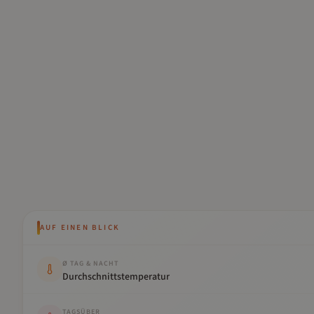
AUF EINEN BLICK
Kennwert
Wert
Ø TAG & NACHT
Durchschnittstemperatur
TAGSÜBER