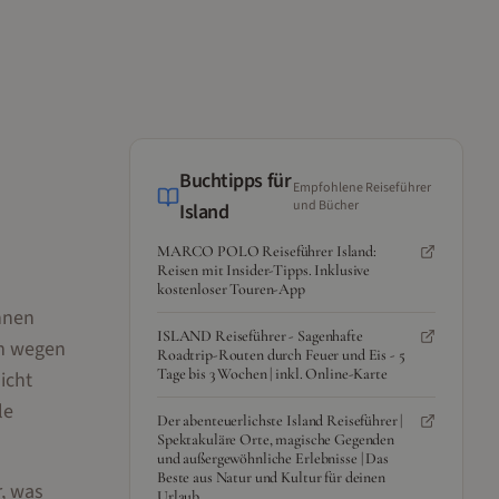
Buchtipps für
Empfohlene Reiseführer
und Bücher
Island
MARCO POLO Reiseführer Island:
Reisen mit Insider-Tipps. Inklusive
kostenloser Touren-App
hnen
ISLAND Reiseführer - Sagenhafte
em wegen
Roadtrip-Routen durch Feuer und Eis - 5
Tage bis 3 Wochen | inkl. Online-Karte
icht
le
Der abenteuerlichste Island Reiseführer |
Spektakuläre Orte, magische Gegenden
und außergewöhnliche Erlebnisse | Das
Beste aus Natur und Kultur für deinen
r, was
Urlaub