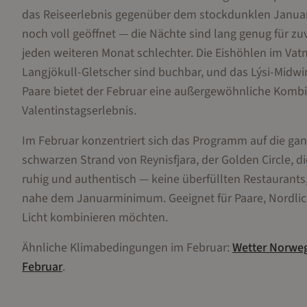
das Reiseerlebnis gegenüber dem stockdunklen Januar 
noch voll geöffnet — die Nächte sind lang genug für z
jeden weiteren Monat schlechter. Die Eishöhlen im Vat
Langjökull-Gletscher sind buchbar, und das Lýsi-Midwint
Paare bietet der Februar eine außergewöhnliche Kombi
Valentinstagserlebnis.
Im Februar konzentriert sich das Programm auf die ga
schwarzen Strand von Reynisfjara, der Golden Circle, d
ruhig und authentisch — keine überfüllten Restaurants
nahe dem Januarminimum. Geeignet für Paare, Nordlic
Licht kombinieren möchten.
Ähnliche Klimabedingungen im
Februar
:
Wetter
Norwe
Februar
.