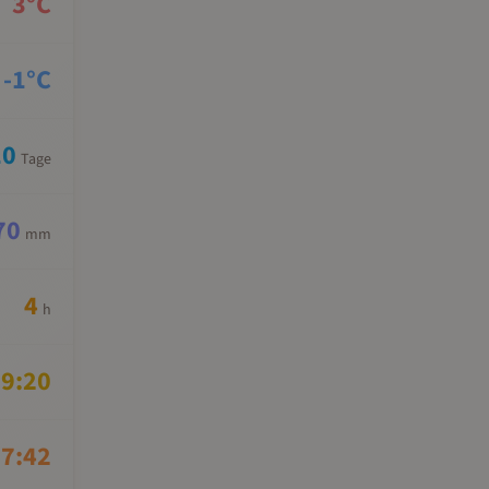
3
°C
-1
°C
10
Tage
70
mm
4
h
9:20
7:42