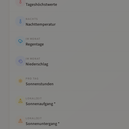
Tageshöchstwerte
NACHTS
Nachttemperatur
IM MONAT
Regentage
IM MONAT
Niederschlag
PRO TAG
Sonnenstunden
LOKALZEIT
Sonnenaufgang *
LOKALZEIT
Sonnenuntergang *