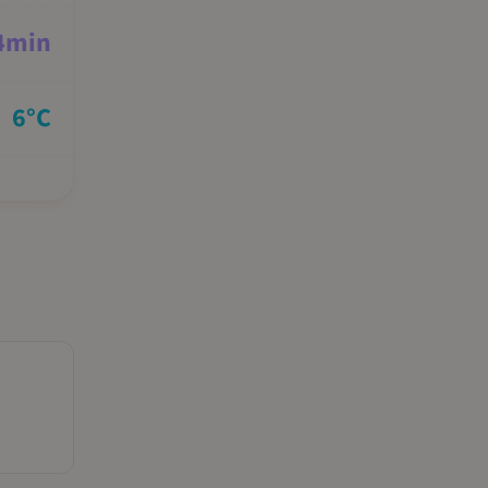
4
min
6
°C