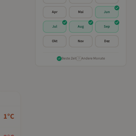
Apr
Mai
Jun
Jul
Aug
Sep
Okt
Nov
Dez
Beste Zeit
Andere Monate
?
1
°C