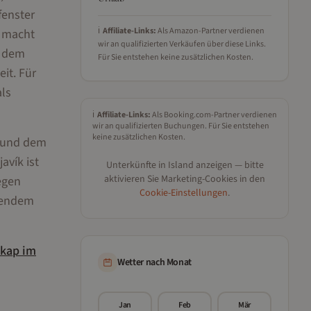
fenster
ℹ️
Affiliate-Links:
Als Amazon-Partner verdienen
t macht
wir an qualifizierten Verkäufen über diese Links.
f dem
Für Sie entstehen keine zusätzlichen Kosten.
it. Für
als
ℹ️
Affiliate-Links:
Als Booking.com-Partner verdienen
wir an qualifizierten Buchungen. Für Sie entstehen
keine zusätzlichen Kosten.
s und dem
avík ist
Unterkünfte in
Island
anzeigen — bitte
aktivieren Sie Marketing-Cookies in den
egen
Cookie-Einstellungen
.
hsendem
kap
im
Wetter nach Monat
Jan
Feb
Mär