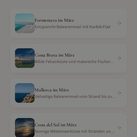
Formentera
im
März
Entspannte Baleareninsel mit Karibik-Flair
Costa Brava
im
März
Wilde Felsenküste und malerische Fischerdörfer in Katalonien
Mallorca
im
März
Vielseitige Baleareninsel vom Strand bis zur Serra
Costa del Sol
im
März
Sonnige Mittelmeerküste mit Stränden und Golfresorts