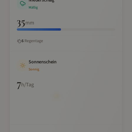
Niederschlag
Mäßig
35
mm
6
Regentage
Sonnenschein
Sonnig
7
h/Tag