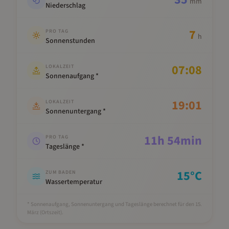
mm
Niederschlag
7
PRO TAG
h
Sonnenstunden
07:08
LOKALZEIT
Sonnenaufgang *
19:01
LOKALZEIT
Sonnenuntergang *
11
h
54
min
PRO TAG
Tageslänge *
15
°C
ZUM BADEN
Wassertemperatur
* Sonnenaufgang, Sonnenuntergang und Tageslänge berechnet für den 15.
März
(Ortszeit).