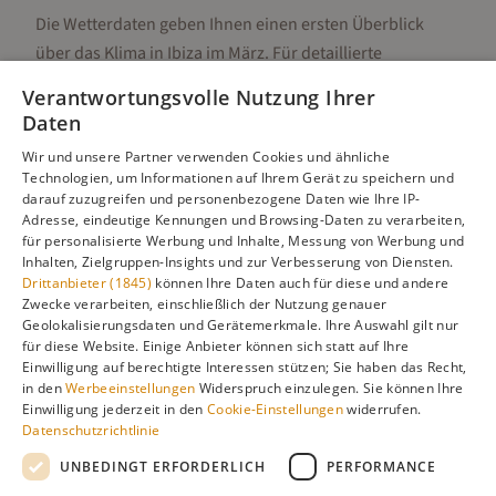
Die Wetterdaten geben Ihnen einen ersten Überblick
über das Klima in
Ibiza
im
März
. Für detaillierte
Informationen zur besten Reisezeit, regionalen
Verantwortungsvolle Nutzung Ihrer
Unterschieden, Aktivitäten und Reisetipps besuchen Sie
Daten
unsere Hauptseite:
Wir und unsere Partner verwenden Cookies und ähnliche
Technologien, um Informationen auf Ihrem Gerät zu speichern und
darauf zuzugreifen und personenbezogene Daten wie Ihre IP-
Adresse, eindeutige Kennungen und Browsing-Daten zu verarbeiten,
Alle Infos zur besten Reisezeit
Ibiza
für personalisierte Werbung und Inhalte, Messung von Werbung und
Inhalten, Zielgruppen-Insights und zur Verbesserung von Diensten.
Drittanbieter (1845)
können Ihre Daten auch für diese und andere
Zwecke verarbeiten, einschließlich der Nutzung genauer
Geolokalisierungsdaten und Gerätemerkmale. Ihre Auswahl gilt nur
Gefällt dir diese Seite? Teile sie auf Pinterest!
für diese Website. Einige Anbieter können sich statt auf Ihre
Einwilligung auf berechtigte Interessen stützen; Sie haben das Recht,
Auf Pinterest merken
in den
Werbeeinstellungen
Widerspruch einzulegen. Sie können Ihre
Einwilligung jederzeit in den
Cookie-Einstellungen
widerrufen.
Datenschutzrichtlinie
UNBEDINGT ERFORDERLICH
PERFORMANCE