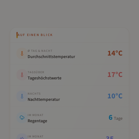
AUF EINEN BLICK
Kennwert
Wert
14
°C
Ø TAG & NACHT
Durchschnittstemperatur
17
°C
TAGSÜBER
Tageshöchstwerte
10
°C
NACHTS
Nachttemperatur
6
IM MONAT
Tage
Regentage
35
IM MONAT