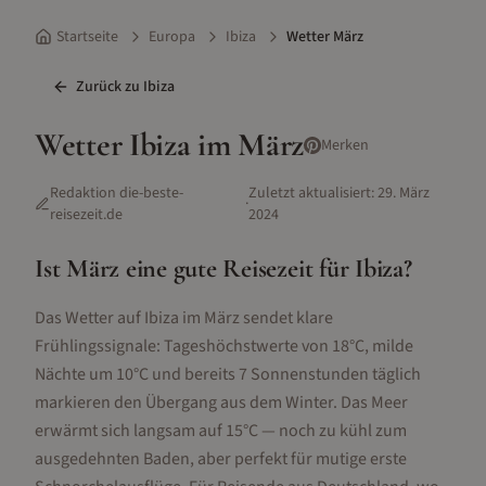
Startseite
Europa
Ibiza
Wetter März
Zurück zu
Ibiza
Wetter
Ibiza
im
März
Merken
Redaktion die-beste-
Zuletzt aktualisiert:
29. März
·
reisezeit.de
2024
Ist
März
eine gute Reisezeit für
Ibiza
?
Das Wetter auf Ibiza im März sendet klare
Frühlingssignale: Tageshöchstwerte von 18°C, milde
Nächte um 10°C und bereits 7 Sonnenstunden täglich
markieren den Übergang aus dem Winter. Das Meer
erwärmt sich langsam auf 15°C — noch zu kühl zum
ausgedehnten Baden, aber perfekt für mutige erste