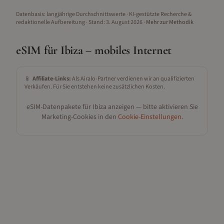
Datenbasis: langjährige Durchschnittswerte · KI-gestützte Recherche &
redaktionelle Aufbereitung
· Stand:
3. August 2026
·
Mehr zur Methodik
eSIM für
Ibiza
– mobiles Internet
📱
Affiliate-Links:
Als Airalo-Partner verdienen wir an qualifizierten
Verkäufen. Für Sie entstehen keine zusätzlichen Kosten.
eSIM-Datenpakete für
Ibiza
anzeigen — bitte aktivieren Sie
Marketing-Cookies in den
Cookie-Einstellungen
.