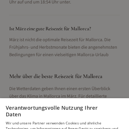
Uhr auf und um 18:54 Uhr unter.
Ist März eine gute Reisezeit für Mallorca?
März ist nicht die optimale Reisezeit für Mallorca. Die
Frühjahrs- und Herbstmonate bieten die angenehmsten
Bedingungen für einen vielseitigen Mallorca-Urlaub
Mehr über die beste Reisezeit für
Mallorca
Die Wetterdaten geben Ihnen einen ersten Überblick
über das Klima in
Mallorca
im
März
. Für detaillierte
Informationen zur besten Reisezeit, regionalen
Verantwortungsvolle Nutzung Ihrer
Unterschieden, Aktivitäten und Reisetipps besuchen Sie
Daten
unsere Hauptseite:
Wir und unsere Partner verwenden Cookies und ähnliche
Technologien, um Informationen auf Ihrem Gerät zu speichern und