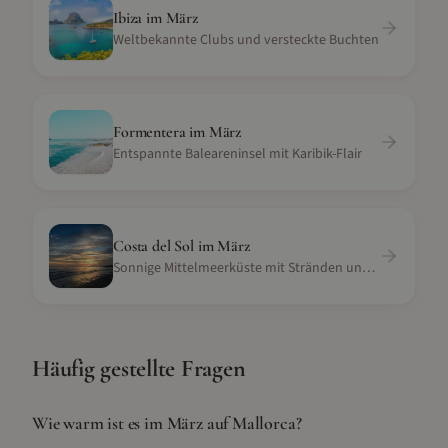
Ibiza
im
März
Weltbekannte Clubs und versteckte Buchten
Formentera
im
März
Entspannte Baleareninsel mit Karibik-Flair
Costa del Sol
im
März
Sonnige Mittelmeerküste mit Stränden und Golfresorts
Häufig gestellte Fragen
Wie warm ist es im März auf Mallorca?