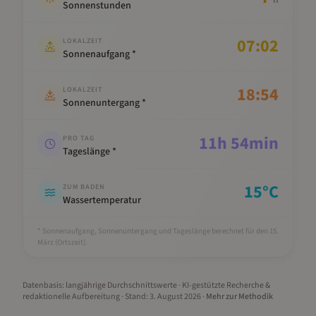
h
Sonnenstunden
07:02
LOKALZEIT
Sonnenaufgang *
18:54
LOKALZEIT
Sonnenuntergang *
11
h
54
min
PRO TAG
Tageslänge *
15
°C
ZUM BADEN
Wassertemperatur
* Sonnenaufgang, Sonnenuntergang und Tageslänge berechnet für den 15.
März
(Ortszeit).
Datenbasis: langjährige Durchschnittswerte · KI-gestützte Recherche &
redaktionelle Aufbereitung
· Stand:
3. August 2026
·
Mehr zur Methodik