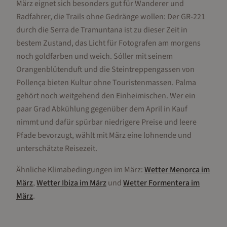
März eignet sich besonders gut für Wanderer und
Radfahrer, die Trails ohne Gedränge wollen: Der GR-221
durch die Serra de Tramuntana ist zu dieser Zeit in
bestem Zustand, das Licht für Fotografen am morgens
noch goldfarben und weich. Sóller mit seinem
Orangenblütenduft und die Steintreppengassen von
Pollença bieten Kultur ohne Touristenmassen. Palma
gehört noch weitgehend den Einheimischen. Wer ein
paar Grad Abkühlung gegenüber dem April in Kauf
nimmt und dafür spürbar niedrigere Preise und leere
Pfade bevorzugt, wählt mit März eine lohnende und
unterschätzte Reisezeit.
Ähnliche Klimabedingungen im
März
:
Wetter
Menorca
im
März
,
Wetter
Ibiza
im
März
und
Wetter
Formentera
im
März
.