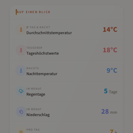
AUF EINEN BLICK
Kennwert
Wert
14
°C
Ø TAG & NACHT
Durchschnittstemperatur
18
°C
TAGSÜBER
Tageshöchstwerte
9
°C
NACHTS
Nachttemperatur
5
IM MONAT
Tage
Regentage
28
IM MONAT
mm
Niederschlag
7
PRO TAG