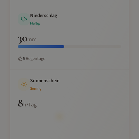
Niederschlag
Mäßig
30
mm
5
Regentage
Sonnenschein
Sonnig
8
h/Tag