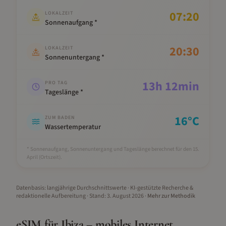
07:20
LOKALZEIT
Sonnenaufgang *
20:30
LOKALZEIT
Sonnenuntergang *
13
h
12
min
PRO TAG
Tageslänge *
16
°C
ZUM BADEN
Wassertemperatur
* Sonnenaufgang, Sonnenuntergang und Tageslänge berechnet für den 15.
April
(Ortszeit).
Datenbasis: langjährige Durchschnittswerte · KI-gestützte Recherche &
redaktionelle Aufbereitung
· Stand:
3. August 2026
·
Mehr zur Methodik
eSIM für
Ibiza
– mobiles Internet