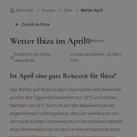
Startseite
Europa
Ibiza
Wetter April
Zurück zu
Ibiza
Wetter
Ibiza
im
April
Merken
Redaktion die-beste-
Zuletzt aktualisiert:
29. März
·
reisezeit.de
2024
Ist
April
eine gute Reisezeit für
Ibiza
?
Das Wetter auf Ibiza im April überrascht viele Reisende
positiv: Mit Tageshöchstwerten von 19°C und milden
Nächten um 12°C herrscht auf der Baleareninsel ein
angenehmes Frühlingsklima, das sich wohltuend von
den noch kühlen Temperaturen in Deutschland abhebt.
Ibiza verwandelt sich im April in eine entspannte Insel