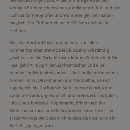
fernab des Partytrubels — die Strände gehören den
wenigen Frühentschlossenen, die Natur erblüht, und das
Licht ist für Fotografen und Wanderer gleichermaßen
magisch. Der Clubbetrieb hat die Saison noch nicht
eröffnet.
Was den April auf Ibiza fundamental von allen
Sommermonaten trennt: Die Clubs sind vollständig
geschlossen, die Party-Infrastruktur im Winterschlaf. Die
Insel gehört im April den Einheimischen und einer
Handvoll Individualreisender — das ländliche Innere mit
seinen Fincas, Olivenhainen und Mandelbäumen ist
zugänglich, die Dorfbars in Sant Joan de Labritja und
Santa Gertrudis ungekünstelt und preiswert. Las Dalias,
Ibizas berühmtester Hippiemarkt, öffnet nach der
Winterpause meist um Ostern wieder seine Tore — ein
erster Vorbote der Saison, ohne dass die Insel schon in
Betrieb gegangen wäre.