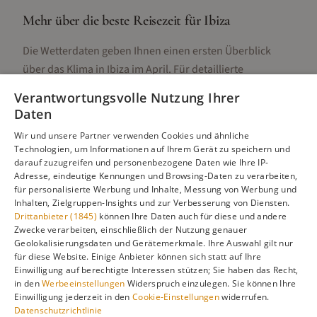
Mehr über die beste Reisezeit für
Ibiza
Die Wetterdaten geben Ihnen einen ersten Überblick
über das Klima in
Ibiza
im
April
. Für detaillierte
Informationen zur besten Reisezeit, regionalen
Verantwortungsvolle Nutzung Ihrer
Unterschieden, Aktivitäten und Reisetipps besuchen Sie
Daten
unsere Hauptseite:
Wir und unsere Partner verwenden Cookies und ähnliche
Technologien, um Informationen auf Ihrem Gerät zu speichern und
darauf zuzugreifen und personenbezogene Daten wie Ihre IP-
Adresse, eindeutige Kennungen und Browsing-Daten zu verarbeiten,
Alle Infos zur besten Reisezeit
Ibiza
für personalisierte Werbung und Inhalte, Messung von Werbung und
Inhalten, Zielgruppen-Insights und zur Verbesserung von Diensten.
Drittanbieter (1845)
können Ihre Daten auch für diese und andere
Zwecke verarbeiten, einschließlich der Nutzung genauer
Geolokalisierungsdaten und Gerätemerkmale. Ihre Auswahl gilt nur
Gefällt dir diese Seite? Teile sie auf Pinterest!
für diese Website. Einige Anbieter können sich statt auf Ihre
Einwilligung auf berechtigte Interessen stützen; Sie haben das Recht,
Auf Pinterest merken
in den
Werbeeinstellungen
Widerspruch einzulegen. Sie können Ihre
Einwilligung jederzeit in den
Cookie-Einstellungen
widerrufen.
Datenschutzrichtlinie