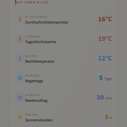
AUF EINEN BLICK
Kennwert
Wert
16
°C
Ø TAG & NACHT
Durchschnittstemperatur
19
°C
TAGSÜBER
Tageshöchstwerte
12
°C
NACHTS
Nachttemperatur
5
IM MONAT
Tage
Regentage
30
IM MONAT
mm
Niederschlag
8
PRO TAG
h
Sonnenstunden