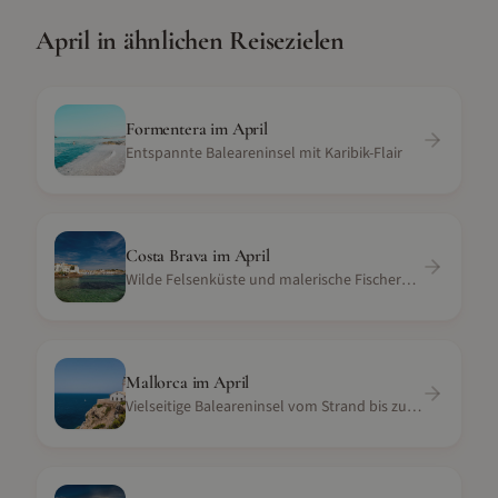
April
in ähnlichen Reisezielen
Formentera
im
April
Entspannte Baleareninsel mit Karibik-Flair
Costa Brava
im
April
Wilde Felsenküste und malerische Fischerdörfer in Katalonien
Mallorca
im
April
Vielseitige Baleareninsel vom Strand bis zur Serra