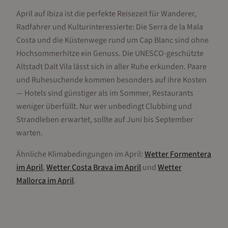
April auf Ibiza ist die perfekte Reisezeit für Wanderer,
Radfahrer und Kulturinteressierte: Die Serra de la Mala
Costa und die Küstenwege rund um Cap Blanc sind ohne
Hochsommerhitze ein Genuss. Die UNESCO-geschützte
Altstadt Dalt Vila lässt sich in aller Ruhe erkunden. Paare
und Ruhesuchende kommen besonders auf ihre Kosten
— Hotels sind günstiger als im Sommer, Restaurants
weniger überfüllt. Nur wer unbedingt Clubbing und
Strandleben erwartet, sollte auf Juni bis September
warten.
Ähnliche Klimabedingungen im
April
:
Wetter
Formentera
im
April
,
Wetter
Costa Brava
im
April
und
Wetter
Mallorca
im
April
.