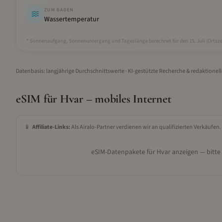
ZUM BADEN
Wassertemperatur
* Sonnenaufgang, Sonnenuntergang und Tageslänge berechnet für den 15.
Juli
(Ortsze
Datenbasis: langjährige Durchschnittswerte · KI-gestützte Recherche & redaktionel
eSIM für
Hvar
– mobiles Internet
📱
Affiliate-Links:
Als Airalo-Partner verdienen wir an qualifizierten Verkäufen.
eSIM-Datenpakete für
Hvar
anzeigen — bitte 