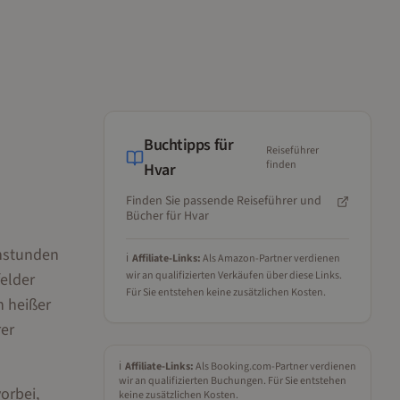
Buchtipps für
Reiseführer
finden
Hvar
Finden Sie passende Reiseführer und
Bücher für
Hvar
enstunden
ℹ️
Affiliate-Links:
Als Amazon-Partner verdienen
wir an qualifizierten Verkäufen über diese Links.
felder
Für Sie entstehen keine zusätzlichen Kosten.
h heißer
rer
ℹ️
Affiliate-Links:
Als Booking.com-Partner verdienen
wir an qualifizierten Buchungen. Für Sie entstehen
orbei,
keine zusätzlichen Kosten.