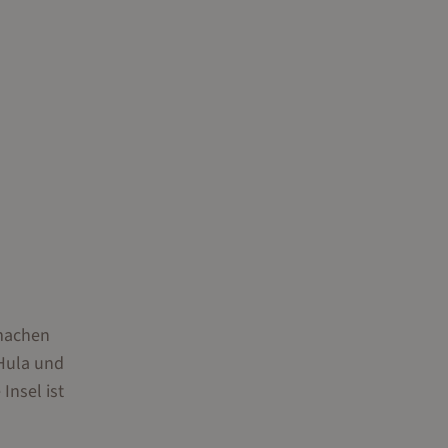
 machen
 Hula und
Insel ist