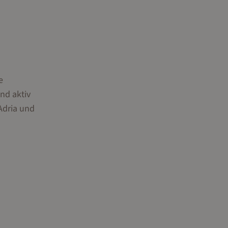
e
nd aktiv
Adria und