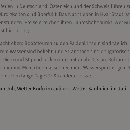
ulferien in Deutschland, Österreich und der Schweiz führen z
igkeiten sind überfüllt. Das Nachtleben in Hvar Stadt ist
genstunden. Preise erreichen ihren Jahreshöhepunkt. Wer R
t hier richtig.
Nachtleben: Bootstouren zu den Pakleni-Inseln sind täglich
rem Wasser sind beliebt, und Strandtage sind obligatorisch
e Diem und Stipend locken internationale DJs an. Kulturrei
en aber mit Menschenmassen rechnen. Wassersportler geni
n nutzen lange Tage für Stranderlebnisse.
im
Juli
,
Wetter
Korfu
im
Juli
und
Wetter
Sardinien
im
Juli
.