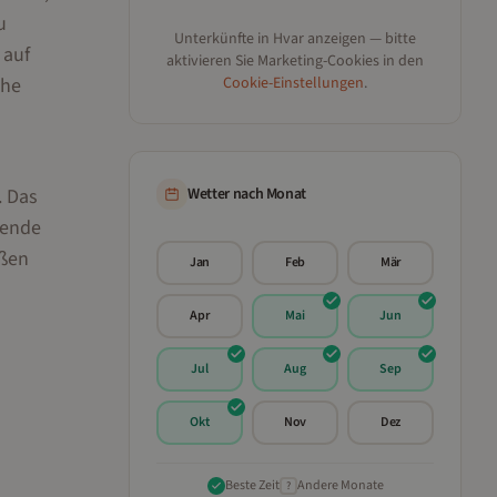
u
Unterkünfte in
Hvar
anzeigen — bitte
 auf
aktivieren Sie Marketing-Cookies in den
uhe
Cookie-Einstellungen
.
. Das
Wetter nach Monat
sende
eßen
Jan
Feb
Mär
Apr
Mai
Jun
Jul
Aug
Sep
Okt
Nov
Dez
Beste Zeit
Andere Monate
?