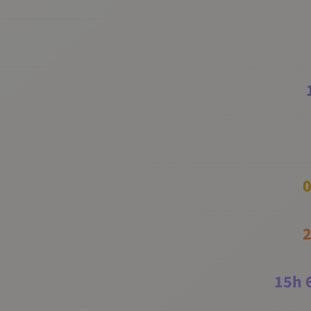
0
2
15
h