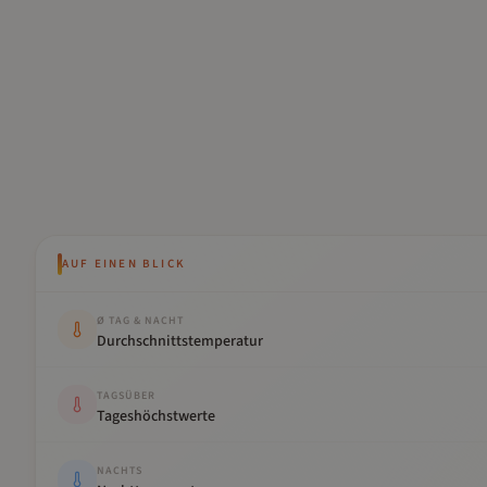
AUF EINEN BLICK
Kennwert
Wert
Ø TAG & NACHT
Durchschnittstemperatur
TAGSÜBER
Tageshöchstwerte
NACHTS