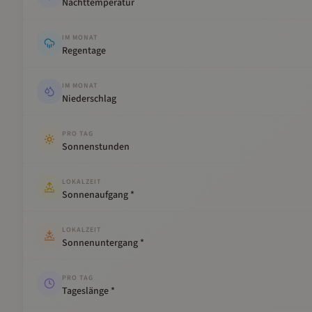
Nachttemperatur
IM MONAT
Regentage
IM MONAT
Niederschlag
PRO TAG
Sonnenstunden
LOKALZEIT
Sonnenaufgang *
LOKALZEIT
Sonnenuntergang *
PRO TAG
Tageslänge *