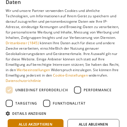
Daten
unsere Hauptseite:
Wir und unsere Partner verwenden Cookies und ähnliche
Technologien, um Informationen auf Ihrem Gerät zu speichern und
darauf zuzugreifen und personenbezogene Daten wie Ihre IP-
Adresse, eindeutige Kennungen und Browsing-Daten zu verarbeiten,
Alle Infos zur besten Reisezeit
Hvar
für personalisierte Werbung und Inhalte, Messung von Werbung und
Inhalten, Zielgruppen-Insights und zur Verbesserung von Diensten.
Drittanbieter (1845)
können Ihre Daten auch für diese und andere
Zwecke verarbeiten, einschließlich der Nutzung genauer
Geolokalisierungsdaten und Gerätemerkmale. Ihre Auswahl gilt nur
Gefällt dir diese Seite? Teile sie auf Pinterest!
für diese Website. Einige Anbieter können sich statt auf Ihre
Einwilligung auf berechtigte Interessen stützen; Sie haben das Recht,
Auf Pinterest merken
in den
Werbeeinstellungen
Widerspruch einzulegen. Sie können Ihre
Einwilligung jederzeit in den
Cookie-Einstellungen
widerrufen.
Datenschutzrichtlinie
UNBEDINGT ERFORDERLICH
PERFORMANCE
TARGETING
FUNKTIONALITÄT
Über
Cookie-
Impressum
Datenschutz
uns
Einstellungen
DETAILS ANZEIGEN
Klimadaten: langjährige Durchschnittswerte · KI-gestützte
Recherche & redaktionelle Aufbereitung ·
Über Redaktion &
ALLE AKZEPTIEREN
ALLE ABLEHNEN
Methode