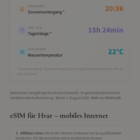
20:36
LOKALZEIT
Sonnenuntergang *
15
h
24
min
PRO TAG
Tageslänge *
22
°C
ZUM BADEN
Wassertemperatur
* Sonnenaufgang, Sonnenuntergang und Tageslänge berechnet für den 15.
Juni
(Ortszeit).
Datenbasis: langjährige Durchschnittswerte · KI-gestützte Recherche &
redaktionelle Aufbereitung
· Stand:
3. August 2026
·
Mehr zur Methodik
eSIM für
Hvar
– mobiles Internet
📱
Affiliate-Links:
Als Airalo-Partner verdienen wir an qualifizierten
Verkäufen. Für Sie entstehen keine zusätzlichen Kosten.