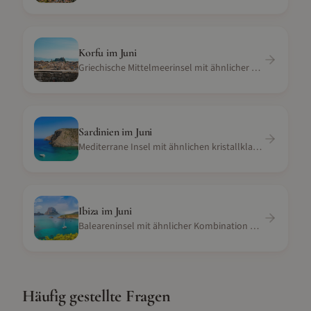
Korfu
im
Juni
Griechische Mittelmeerinsel mit ähnlicher Reisezeit, Kultur und Strandqualität
Sardinien
im
Juni
Mediterrane Insel mit ähnlichen kristallklaren Gewässern und Lavendelkultur
Ibiza
im
Juni
Baleareninsel mit ähnlicher Kombination aus Natur, mediterranem Klima und Nachtleben
Häufig gestellte Fragen