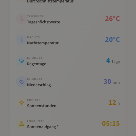
Durchschnittstemperatur
26
°C
TAGSÜBER
Tageshöchstwerte
20
°C
NACHTS
Nachttemperatur
4
IM MONAT
Tage
Regentage
30
IM MONAT
mm
Niederschlag
12
PRO TAG
h
Sonnenstunden
05:15
LOKALZEIT
Sonnenaufgang *