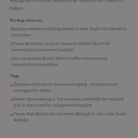
Weingütern und das Gefühl einer Insel für sich allein zu
haben.
Wichtige Hinweise
Boutique-Hotels und Designhotels in Hvar Stadt mit Hafenblick
•
vorbuchen
Private Bootstour zu einer einsamen Pakleni-Bucht für
•
romanischen Sundowner buchbar
Juni: Lavendelduft und -blüte schaffen eine einmalig
•
romantische Atmosphäre
Tipps
Španjola-Festung bei Sonnenuntergang – kostenlos und
✦
unvergesslich schön
Dinner-Reservierung in Top-Konobas außerhalb der Altstadt
✦
(z.B. in Stari Grad) für ruhigere Atmosphäre
Plavac-Mali-Weinprobe auf einem Weingut in Jelsa oder Sveta
✦
Nedjelja