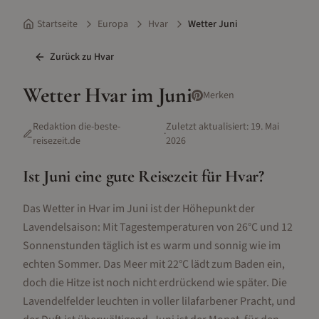
Startseite
Europa
Hvar
Wetter Juni
Zurück zu
Hvar
Wetter
Hvar
im
Juni
Merken
Redaktion die-beste-
Zuletzt aktualisiert:
19. Mai
·
reisezeit.de
2026
Ist
Juni
eine gute Reisezeit für
Hvar
?
Das Wetter in Hvar im Juni ist der Höhepunkt der
Lavendelsaison: Mit Tagestemperaturen von 26°C und 12
Sonnenstunden täglich ist es warm und sonnig wie im
echten Sommer. Das Meer mit 22°C lädt zum Baden ein,
doch die Hitze ist noch nicht erdrückend wie später. Die
Lavendelfelder leuchten in voller lilafarbener Pracht, und