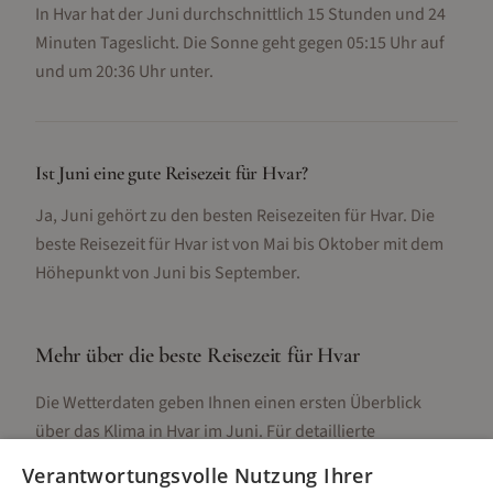
In Hvar hat der Juni durchschnittlich 15 Stunden und 24
Minuten Tageslicht. Die Sonne geht gegen 05:15 Uhr auf
und um 20:36 Uhr unter.
Ist Juni eine gute Reisezeit für Hvar?
Ja, Juni gehört zu den besten Reisezeiten für Hvar. Die
beste Reisezeit für Hvar ist von Mai bis Oktober mit dem
Höhepunkt von Juni bis September.
Mehr über die beste Reisezeit für
Hvar
Die Wetterdaten geben Ihnen einen ersten Überblick
über das Klima in
Hvar
im
Juni
. Für detaillierte
Informationen zur besten Reisezeit, regionalen
Verantwortungsvolle Nutzung Ihrer
Unterschieden, Aktivitäten und Reisetipps besuchen Sie