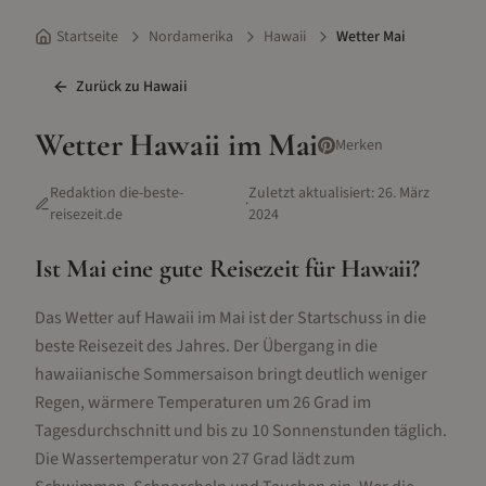
Startseite
Nordamerika
Hawaii
Wetter Mai
Zurück zu
Hawaii
Wetter
Hawaii
im
Mai
Merken
Redaktion die-beste-
Zuletzt aktualisiert:
26. März
·
reisezeit.de
2024
Ist
Mai
eine gute Reisezeit für
Hawaii
?
Das Wetter auf Hawaii im Mai ist der Startschuss in die
beste Reisezeit des Jahres. Der Übergang in die
hawaiianische Sommersaison bringt deutlich weniger
Regen, wärmere Temperaturen um 26 Grad im
Tagesdurchschnitt und bis zu 10 Sonnenstunden täglich.
Die Wassertemperatur von 27 Grad lädt zum