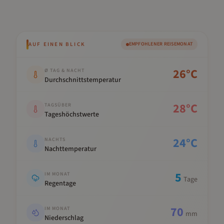
AUF EINEN BLICK
EMPFOHLENER REISEMONAT
Kennwert
Wert
26
°C
Ø TAG & NACHT
Durchschnittstemperatur
28
°C
TAGSÜBER
Tageshöchstwerte
24
°C
NACHTS
Nachttemperatur
5
IM MONAT
Tage
Regentage
70
IM MONAT
mm
Niederschlag