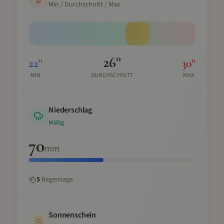
Min / Durchschnitt / Max
26
°
22
°
30
°
MIN
DURCHSCHNITT
MAX
Niederschlag
Mäßig
70
mm
5
Regentage
Sonnenschein