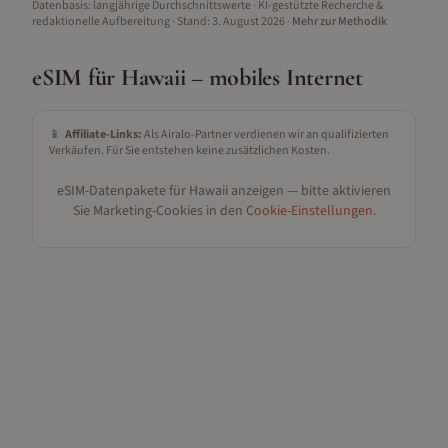
Datenbasis: langjährige Durchschnittswerte · KI-gestützte Recherche &
redaktionelle Aufbereitung
· Stand:
3. August 2026
·
Mehr zur Methodik
eSIM für
Hawaii
– mobiles Internet
📱
Affiliate-Links:
Als Airalo-Partner verdienen wir an qualifizierten
Verkäufen. Für Sie entstehen keine zusätzlichen Kosten.
eSIM-Datenpakete für
Hawaii
anzeigen — bitte aktivieren
Sie Marketing-Cookies in den
Cookie-Einstellungen
.