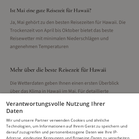
Ist Mai eine gute Reisezeit für Hawaii?
Ja, Mai gehört zu den besten Reisezeiten für Hawaii. Die
Trockenzeit von April bis Oktober bietet das beste
Reisewetter mit minimalen Niederschlägen und
angenehmen Temperaturen
Mehr über die beste Reisezeit für
Hawaii
Die Wetterdaten geben Ihnen einen ersten Überblick
über das Klima in
Hawaii
im
Mai
. Für detaillierte
Informationen zur besten Reisezeit, regionalen
Verantwortungsvolle Nutzung Ihrer
Unterschieden, Aktivitäten und Reisetipps besuchen Sie
Daten
unsere Hauptseite:
Wir und unsere Partner verwenden Cookies und ähnliche
Technologien, um Informationen auf Ihrem Gerät zu speichern und
darauf zuzugreifen und personenbezogene Daten wie Ihre IP-
Adresse, eindeutige Kennungen und Browsing-Daten zu verarbeiten,