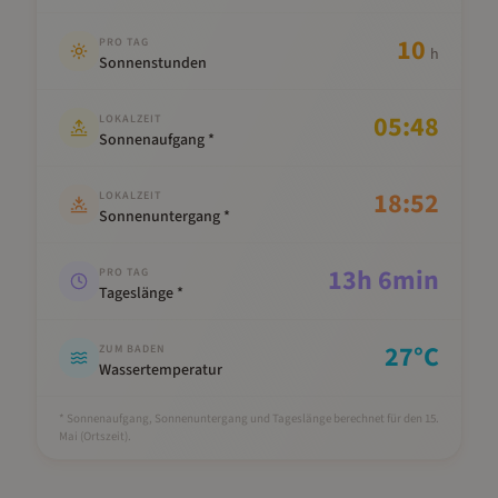
10
PRO TAG
h
Sonnenstunden
05:48
LOKALZEIT
Sonnenaufgang *
18:52
LOKALZEIT
Sonnenuntergang *
13
h
6
min
PRO TAG
Tageslänge *
27
°C
ZUM BADEN
Wassertemperatur
* Sonnenaufgang, Sonnenuntergang und Tageslänge berechnet für den 15.
Mai
(Ortszeit).