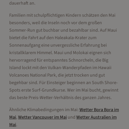
dauerhaft an.
Familien mit schulpflichtigen Kindern schätzen den Mai
besonders, weil die Inseln noch vor dem großen
Sommer-Run gut buchbar und bezahlbar sind. Auf Maui
bietet die Fahrt auf den Haleakala-Krater zum
Sonnenaufgang eine unvergessliche Erfahrung bei
kristallklarem Himmel. Maui und Molokai eignen sich
hervorragend für entspanntes Schnorcheln, die Big
Island lockt mit den Vulkan-Wanderpfaden im Hawaii
Volcanoes National Park, die jetzt trocken und gut
begehbar sind. Für Einsteiger beginnen an South Shore-
Spots erste Surf-Grundkurse. Wer im Mai bucht, gewinnt
das beste Preis-Wetter-Verhältnis des ganzen Jahres.
Ähnliche Klimabedingungen im
Mai
:
Wetter
Bora Bora
im
Mai
,
Wetter
Vancouver
im
Mai
und
Wetter
Australien
im
Mai
.