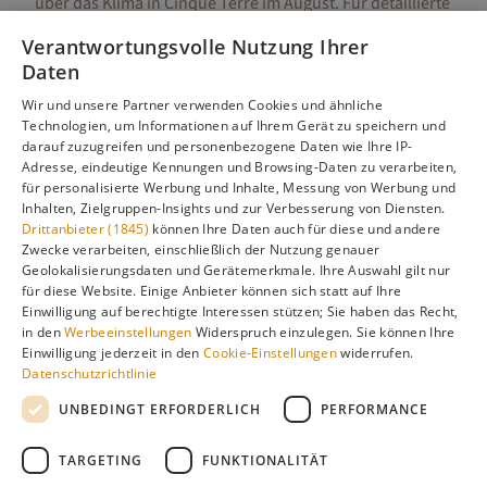
über das Klima in
Cinque Terre
im
August
. Für detaillierte
Informationen zur besten Reisezeit, regionalen
Verantwortungsvolle Nutzung Ihrer
Unterschieden, Aktivitäten und Reisetipps besuchen Sie
Daten
unsere Hauptseite:
Wir und unsere Partner verwenden Cookies und ähnliche
Technologien, um Informationen auf Ihrem Gerät zu speichern und
darauf zuzugreifen und personenbezogene Daten wie Ihre IP-
Adresse, eindeutige Kennungen und Browsing-Daten zu verarbeiten,
Alle Infos zur besten Reisezeit
Cinque Terre
für personalisierte Werbung und Inhalte, Messung von Werbung und
Inhalten, Zielgruppen-Insights und zur Verbesserung von Diensten.
Drittanbieter (1845)
können Ihre Daten auch für diese und andere
Zwecke verarbeiten, einschließlich der Nutzung genauer
Geolokalisierungsdaten und Gerätemerkmale. Ihre Auswahl gilt nur
Gefällt dir diese Seite? Teile sie auf Pinterest!
für diese Website. Einige Anbieter können sich statt auf Ihre
Einwilligung auf berechtigte Interessen stützen; Sie haben das Recht,
Auf Pinterest merken
in den
Werbeeinstellungen
Widerspruch einzulegen. Sie können Ihre
Einwilligung jederzeit in den
Cookie-Einstellungen
widerrufen.
Datenschutzrichtlinie
UNBEDINGT ERFORDERLICH
PERFORMANCE
TARGETING
FUNKTIONALITÄT
Über
Cookie-
Impressum
Datenschutz