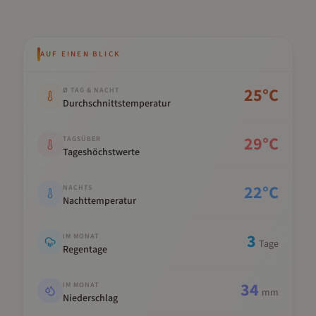
AUF EINEN BLICK
Kennwert
Wert
25
°C
Ø TAG & NACHT
Durchschnittstemperatur
29
°C
TAGSÜBER
Tageshöchstwerte
22
°C
NACHTS
Nachttemperatur
3
IM MONAT
Tage
Regentage
34
IM MONAT
mm
Niederschlag