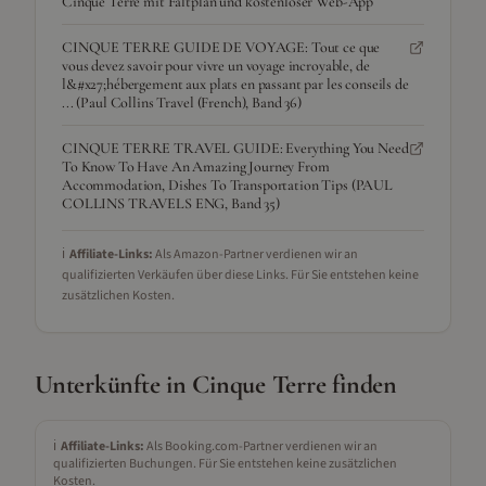
Cinque Terre mit Faltplan und kostenloser Web-App
CINQUE TERRE GUIDE DE VOYAGE: Tout ce que
vous devez savoir pour vivre un voyage incroyable, de
l&#x27;hébergement aux plats en passant par les conseils de
... (Paul Collins Travel (French), Band 36)
CINQUE TERRE TRAVEL GUIDE: Everything You Need
To Know To Have An Amazing Journey From
Accommodation, Dishes To Transportation Tips (PAUL
COLLINS TRAVELS ENG, Band 35)
ℹ️
Affiliate-Links:
Als Amazon-Partner verdienen wir an
qualifizierten Verkäufen über diese Links. Für Sie entstehen keine
zusätzlichen Kosten.
Unterkünfte in
Cinque Terre
finden
ℹ️
Affiliate-Links:
Als Booking.com-Partner verdienen wir an
qualifizierten Buchungen. Für Sie entstehen keine zusätzlichen
Kosten.