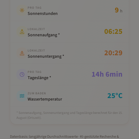
9
PRO TAG
h
Sonnenstunden
06:25
LOKALZEIT
Sonnenaufgang *
20:29
LOKALZEIT
Sonnenuntergang *
14
h
6
min
PRO TAG
Tageslänge *
25
°C
ZUM BADEN
Wassertemperatur
* Sonnenaufgang, Sonnenuntergang und Tageslänge berechnet für den 15.
August
(Ortszeit).
Datenbasis: langjährige Durchschnittswerte · KI-gestützte Recherche &