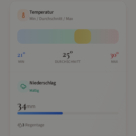
Temperatur
Min / Durchschnitt / Max
25
°
21
°
30
°
MIN
DURCHSCHNITT
MAX
Niederschlag
Mäßig
34
mm
3
Regentage