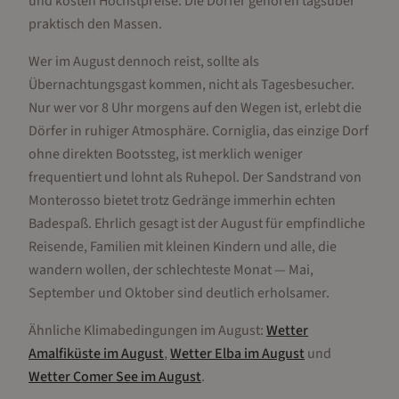
und kosten Höchstpreise. Die Dörfer gehören tagsüber
praktisch den Massen.
Wer im August dennoch reist, sollte als
Übernachtungsgast kommen, nicht als Tagesbesucher.
Nur wer vor 8 Uhr morgens auf den Wegen ist, erlebt die
Dörfer in ruhiger Atmosphäre. Corniglia, das einzige Dorf
ohne direkten Bootssteg, ist merklich weniger
frequentiert und lohnt als Ruhepol. Der Sandstrand von
Monterosso bietet trotz Gedränge immerhin echten
Badespaß. Ehrlich gesagt ist der August für empfindliche
Reisende, Familien mit kleinen Kindern und alle, die
wandern wollen, der schlechteste Monat — Mai,
September und Oktober sind deutlich erholsamer.
Ähnliche Klimabedingungen im
August
:
Wetter
Amalfiküste
im
August
,
Wetter
Elba
im
August
und
Wetter
Comer See
im
August
.