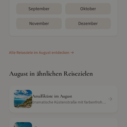
September
Oktober
November
Dezember
Alle Reiseziele im
August
entdecken →
August
in ähnlichen Reisezielen
Amalfiküste
im
August
Dramatische Küstenstraße mit farbenfrohen Dörfern und blauem Meer