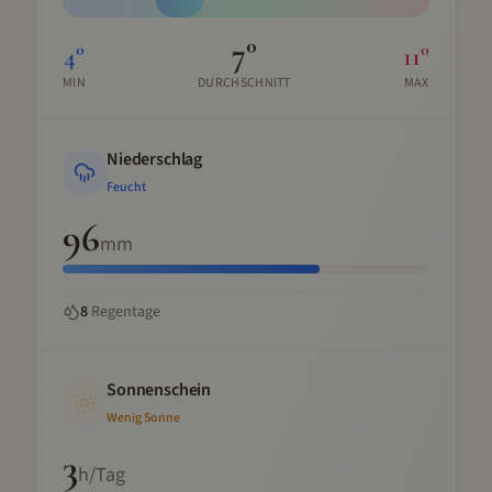
7
°
4
°
11
°
MIN
DURCHSCHNITT
MAX
Niederschlag
Feucht
96
mm
8
Regentage
Sonnenschein
Wenig Sonne
3
h/Tag