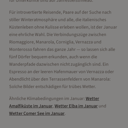
für Unterkünfte sind auf Jahrestiefstniveau.
Für introvertierte Reisende, Paare auf der Suche nach
stiller Winteratmosphäre und alle, die italienisches
Küstenleben ohne Kulisse erleben wollen, ist der Januar
eine ehrliche Wahl. Die Verbindungszüge zwischen
Riomaggiore, Manarola, Corniglia, Vernazza und
Monterosso fahren das ganze Jahr — so lassen sich alle
fünf Dörfer bequem erkunden, auch wenn die
Wanderpfade dazwischen nicht zugänglich sind. Ein
Espresso an der leeren Hafenmauer von Vernazza oder
Abendlicht über den Terrassenfeldern von Manarola:
Solche Bilder entschädigen für trübes Wetter.
Ähnliche Klimabedingungen im
Januar
:
Wetter
Amalfiküste
im
Januar
,
Wetter
Elba
im
Januar
und
Wetter
Comer See
im
Januar
.