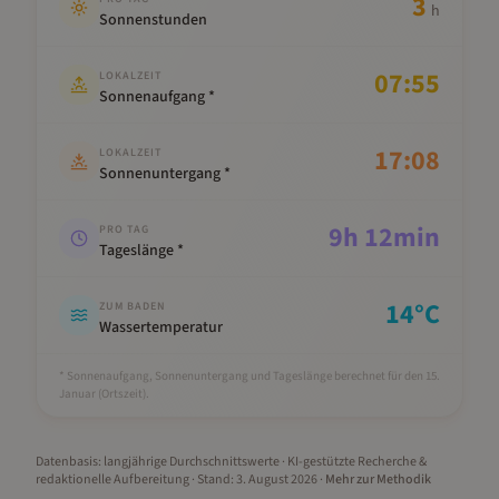
3
h
Sonnenstunden
07:55
LOKALZEIT
Sonnenaufgang *
17:08
LOKALZEIT
Sonnenuntergang *
9
h
12
min
PRO TAG
Tageslänge *
14
°C
ZUM BADEN
Wassertemperatur
* Sonnenaufgang, Sonnenuntergang und Tageslänge berechnet für den 15.
Januar
(Ortszeit).
Datenbasis: langjährige Durchschnittswerte · KI-gestützte Recherche &
redaktionelle Aufbereitung
· Stand:
3. August 2026
·
Mehr zur Methodik