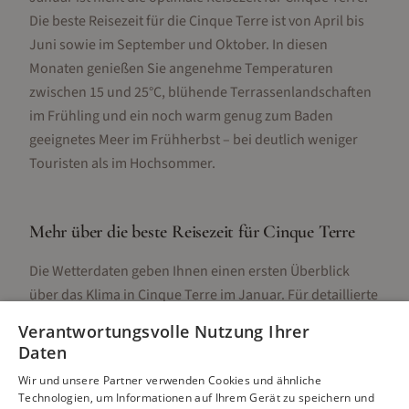
Die beste Reisezeit für die Cinque Terre ist von April bis
Juni sowie im September und Oktober. In diesen
Monaten genießen Sie angenehme Temperaturen
zwischen 15 und 25°C, blühende Terrassenlandschaften
im Frühling und ein noch warm genug zum Baden
geeignetes Meer im Frühherbst – bei deutlich weniger
Touristen als im Hochsommer.
Mehr über die beste Reisezeit für
Cinque Terre
Die Wetterdaten geben Ihnen einen ersten Überblick
über das Klima in
Cinque Terre
im
Januar
. Für detaillierte
Informationen zur besten Reisezeit, regionalen
Verantwortungsvolle Nutzung Ihrer
Unterschieden, Aktivitäten und Reisetipps besuchen Sie
Daten
unsere Hauptseite:
Wir und unsere Partner verwenden Cookies und ähnliche
Technologien, um Informationen auf Ihrem Gerät zu speichern und