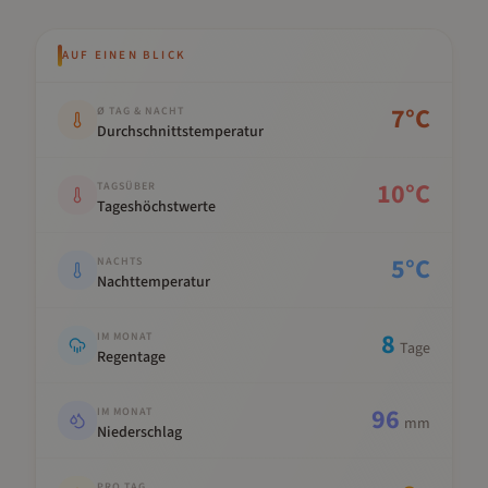
AUF EINEN BLICK
Kennwert
Wert
7
°C
Ø TAG & NACHT
Durchschnittstemperatur
10
°C
TAGSÜBER
Tageshöchstwerte
5
°C
NACHTS
Nachttemperatur
8
IM MONAT
Tage
Regentage
96
IM MONAT
mm
Niederschlag
PRO TAG