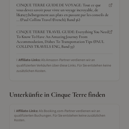
CINQUE TERRE GUIDE DE VOYAGE: Tout ce que
vous devez savoir pour vivre un voyage incroyable, de
l&#x27;hébergement aux plats en passant par les conseils de
... (Paul Collins Travel (French), Band 36)
CINQUE TERRE TRAVEL GUIDE: Everything You Need
To Know To Have An Amazing Journey From
Accommodation, Dishes To Transportation Tips (PAUL
COLLINS TRAVELS ENG, Band 35)
ℹ️
Affiliate-Links:
Als Amazon-Partner verdienen wir an
qualifizierten Verkäufen über diese Links. Für Sie entstehen keine
zusätzlichen Kosten.
Unterkünfte in
Cinque Terre
finden
ℹ️
Affiliate-Links:
Als Booking.com-Partner verdienen wir an
qualifizierten Buchungen. Für Sie entstehen keine zusätzlichen
Kosten.