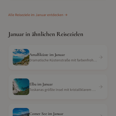
Alle Reiseziele im
Januar
entdecken →
Januar
in ähnlichen Reisezielen
Amalfiküste
im
Januar
Dramatische Küstenstraße mit farbenfrohen Dörfern und blauem Meer
Elba
im
Januar
Toskanas größte Insel mit kristallklarem Wasser
Comer See
im
Januar