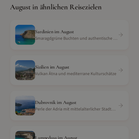
August
in ähnlichen Reisezielen
Sardinien
im
August
Smaragdgrüne Buchten und authentische Kultur
Sizilien
im
August
Vulkan Ätna und mediterrane Kulturschätze
Dubrovnik
im
August
Perle der Adria mit mittelalterlicher Stadtmauer und Meerblick
Lampedusa
im
August