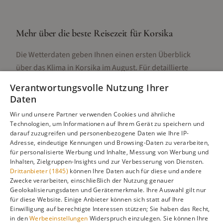
Mehr über die beste Reisezeit für
Korsika
Die Wetterdaten geben Ihnen einen ersten Überblick
über das Klima in
Korsika
im
August
. Für detaillierte
Informationen zur besten Reisezeit, regionalen
Verantwortungsvolle Nutzung Ihrer
Unterschieden, Aktivitäten und Reisetipps besuchen Sie
Daten
unsere Hauptseite:
Wir und unsere Partner verwenden Cookies und ähnliche
Technologien, um Informationen auf Ihrem Gerät zu speichern und
darauf zuzugreifen und personenbezogene Daten wie Ihre IP-
Adresse, eindeutige Kennungen und Browsing-Daten zu verarbeiten,
Alle Infos zur besten Reisezeit
Korsika
für personalisierte Werbung und Inhalte, Messung von Werbung und
Inhalten, Zielgruppen-Insights und zur Verbesserung von Diensten.
Drittanbieter (1845)
können Ihre Daten auch für diese und andere
Zwecke verarbeiten, einschließlich der Nutzung genauer
Geolokalisierungsdaten und Gerätemerkmale. Ihre Auswahl gilt nur
Gefällt dir diese Seite? Teile sie auf Pinterest!
für diese Website. Einige Anbieter können sich statt auf Ihre
Einwilligung auf berechtigte Interessen stützen; Sie haben das Recht,
Auf Pinterest merken
in den
Werbeeinstellungen
Widerspruch einzulegen. Sie können Ihre