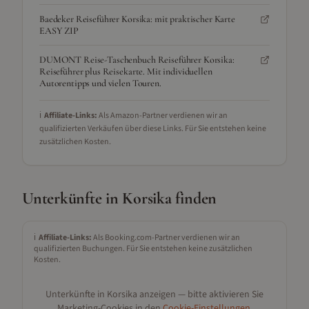
Baedeker Reiseführer Korsika: mit praktischer Karte
EASY ZIP
DUMONT Reise-Taschenbuch Reiseführer Korsika:
Reiseführer plus Reisekarte. Mit individuellen
Autorentipps und vielen Touren.
ℹ️
Affiliate-Links:
Als Amazon-Partner verdienen wir an
qualifizierten Verkäufen über diese Links. Für Sie entstehen keine
zusätzlichen Kosten.
Unterkünfte in
Korsika
finden
ℹ️
Affiliate-Links:
Als Booking.com-Partner verdienen wir an
qualifizierten Buchungen. Für Sie entstehen keine zusätzlichen
Kosten.
Unterkünfte in
Korsika
anzeigen — bitte aktivieren Sie
Marketing-Cookies in den
Cookie-Einstellungen
.