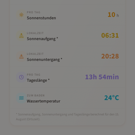
10
PRO TAG
h
Sonnenstunden
06:31
LOKALZEIT
Sonnenaufgang *
20:28
LOKALZEIT
Sonnenuntergang *
13
h
54
min
PRO TAG
Tageslänge *
24
°C
ZUM BADEN
Wassertemperatur
* Sonnenaufgang, Sonnenuntergang und Tageslänge berechnet für den 15.
August
(Ortszeit).