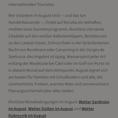
internationalen Touristen.
Wer trotzdem im August reist — und das tun
Hunderttausende —, findet auf Korsika ein lebhaftes,
mediterranes Sommerprogramm. Bonifacio mit seiner
Zitadelle auf den weißen Kalksteinklippen, Bootstouren
zu den Lavezzi-Inseln, Schnorcheln in der türkisfarbenen
Bucht von Rondinara oder Canyoning in der Gorges de
Spelunca: das Angebot ist üppig. Wassersport jeder Art
entlang der Westküste bei Calvi oder im Golf von Porto ist
in diesem Monat auf dem Höhepunkt. August eignet sich
am besten für Familien mit Schulkindern und alle, die
sommerliches Treiben, warmes Meer und sonnensichere
Planungssicherheit über alles stellen.
Ähnliche Klimabedingungen im
August
:
Wetter
Sardinien
im
August
,
Wetter
Sizilien
im
August
und
Wetter
Dubrovnik
im
August
.