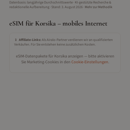
Datenbasis: langjährige Durchschnittswerte · KI-gestützte Recherche &
redaktionelle Aufbereitung
· Stand:
3. August 2026
·
Mehr zur Methodik
eSIM für
Korsika
– mobiles Internet
📱
Affiliate-Links:
Als Airalo-Partner verdienen wir an qualifizierten
Verkäufen. Für Sie entstehen keine zusätzlichen Kosten.
eSIM-Datenpakete für
Korsika
anzeigen — bitte aktivieren
Sie Marketing-Cookies in den
Cookie-Einstellungen
.