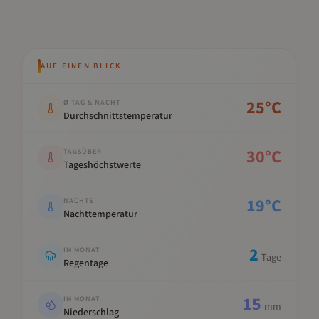
AUF EINEN BLICK
Kennwert
Wert
25
°C
Ø TAG & NACHT
Durchschnittstemperatur
30
°C
TAGSÜBER
Tageshöchstwerte
19
°C
NACHTS
Nachttemperatur
2
IM MONAT
Tage
Regentage
15
IM MONAT
mm
Niederschlag