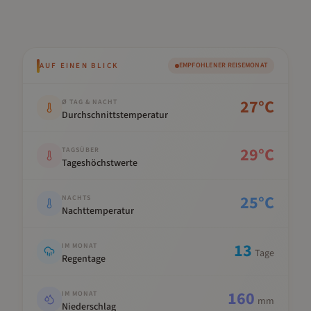
AUF EINEN BLICK
EMPFOHLENER REISEMONAT
Kennwert
Wert
27
°C
Ø TAG & NACHT
Durchschnittstemperatur
29
°C
TAGSÜBER
Tageshöchstwerte
25
°C
NACHTS
Nachttemperatur
13
IM MONAT
Tage
Regentage
160
IM MONAT
mm
Niederschlag