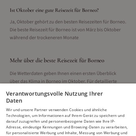
Ist Oktober eine gute Reisezeit für Borneo?
Ja, Oktober gehört zu den besten Reisezeiten für Borneo.
Die beste Reisezeit für Borneo ist von März bis Oktober
während der trockeneren Monate
Mehr über die beste Reisezeit für
Borneo
Die Wetterdaten geben Ihnen einen ersten Überblick
über das Klima in
Borneo
im
Oktober
. Für detaillierte
Informationen zur besten Reisezeit, regionalen
Verantwortungsvolle Nutzung Ihrer
Unterschieden, Aktivitäten und Reisetipps besuchen Sie
Daten
unsere Hauptseite:
Wir und unsere Partner verwenden Cookies und ähnliche
Technologien, um Informationen auf Ihrem Gerät zu speichern und
darauf zuzugreifen und personenbezogene Daten wie Ihre IP-
Adresse, eindeutige Kennungen und Browsing-Daten zu verarbeiten,
Alle Infos zur besten Reisezeit
Borneo
für personalisierte Werbung und Inhalte, Messung von Werbung und