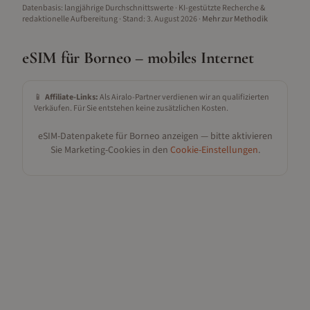
Datenbasis: langjährige Durchschnittswerte · KI-gestützte Recherche &
redaktionelle Aufbereitung
· Stand:
3. August 2026
·
Mehr zur Methodik
eSIM für
Borneo
– mobiles Internet
📱
Affiliate-Links:
Als Airalo-Partner verdienen wir an qualifizierten
Verkäufen. Für Sie entstehen keine zusätzlichen Kosten.
eSIM-Datenpakete für
Borneo
anzeigen — bitte aktivieren
Sie Marketing-Cookies in den
Cookie-Einstellungen
.