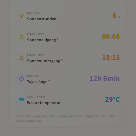
6
PRO TAG
h
Sonnenstunden
06:08
LOKALZEIT
Sonnenaufgang *
18:13
LOKALZEIT
Sonnenuntergang *
12
h
6
min
PRO TAG
Tageslänge *
29
°C
ZUM BADEN
Wassertemperatur
* Sonnenaufgang, Sonnenuntergang und Tageslänge berechnet für den 15.
Oktober
(Ortszeit).