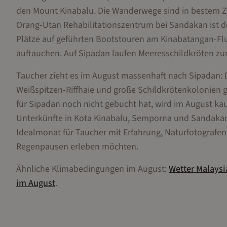
den Mount Kinabalu. Die Wanderwege sind in bestem Zu
Orang-Utan Rehabilitationszentrum bei Sandakan ist d
Plätze auf geführten Bootstouren am Kinabatangan-Fl
auftauchen. Auf Sipadan laufen Meeresschildkröten zur
Taucher zieht es im August massenhaft nach Sipadan: 
Weißspitzen-Riffhaie und große Schildkrötenkolonie
für Sipadan noch nicht gebucht hat, wird im August kaum 
Unterkünfte in Kota Kinabalu, Semporna und Sandakan 
Idealmonat für Taucher mit Erfahrung, Naturfotografe
Regenpausen erleben möchten.
Ähnliche Klimabedingungen im
August
:
Wetter
Malaysi
im
August
.