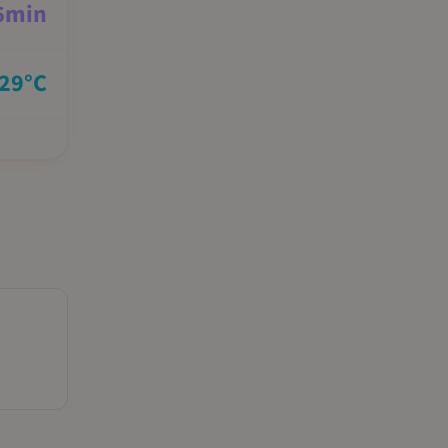
6
min
29
°C