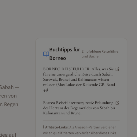
Buchtipps für
Empfohlene Reiseführer
und Bücher
Borneo
BORNEO REISEFÜHRER: Alles, was Sie
für eine unvergessliche Reise durch Sabah,
Sarawak, Brunei und Kalimantan wissen
müssen (Max Lukas der Reisende GR, Band
. Sabah —
44)
uren von
Borneo Reiseführer 2025-2026: Erkundung
r. Regen
des Herzens des Regenwaldes von Sabah bis
Kalimantan und Brunei
ℹ️
Affiliate-Links:
Als Amazon-Partner verdienen
wir an qualifizierten Verkäufen über diese Links.
ieg auf