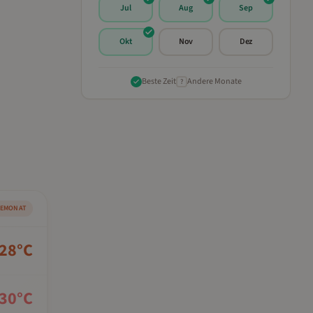
Jul
Aug
Sep
Okt
Nov
Dez
Beste Zeit
Andere Monate
?
SEMONAT
28
°C
30
°C