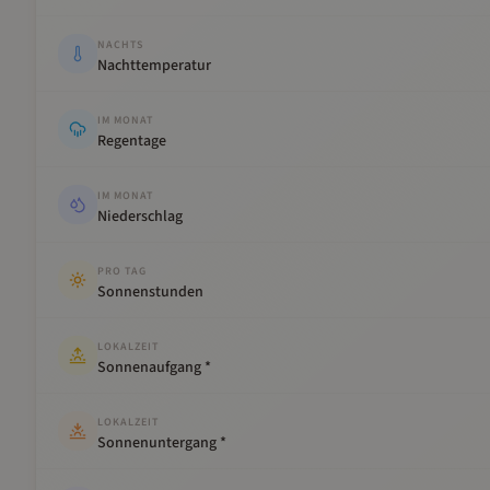
NACHTS
Nachttemperatur
IM MONAT
Regentage
IM MONAT
Niederschlag
PRO TAG
Sonnenstunden
LOKALZEIT
Sonnenaufgang *
LOKALZEIT
Sonnenuntergang *