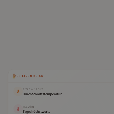
AUF EINEN BLICK
Kennwert
Wert
Ø TAG & NACHT
Durchschnittstemperatur
TAGSÜBER
Tageshöchstwerte