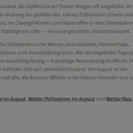
stand, die Gipfelsicht am frühen Morgen oft ungetrübt. Im
er Andrang am größten des Jahres; Frühbucher sichern sich
uss, wo Zwergelefanten und Nasenaffen in den Uferwäldern
 Eiablage ans Ufer — ein unvergessliches Naturschauspiel.
Die Sichtweiten unter Wasser sind exzellent, Hammerhaie,
n gehören zum Standardprogramm. Wer die begehrten Tages
kurzfristig fündig — frühzeitige Reservierung ist Pflicht. Pr
befinden sich auf Jahreshöchststand. Der August ist der
n und alle, die Borneos Wildnis unter blauen Himmeln und 
a
im
August
,
Wetter
Philippinen
im
August
und
Wetter
Raja