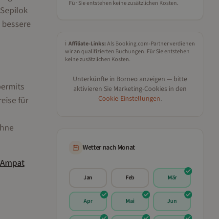
Für Sie entstehen keine zusätzlichen Kosten.
 Sepilok
 bessere
ℹ️
Affiliate-Links:
Als Booking.com-Partner verdienen
wir an qualifizierten Buchungen. Für Sie entstehen
keine zusätzlichen Kosten.
Unterkünfte in
Borneo
anzeigen — bitte
permits
aktivieren Sie Marketing-Cookies in den
Cookie-Einstellungen
.
eise für
ohne
Wetter nach Monat
 Ampat
Jan
Feb
Mär
Apr
Mai
Jun