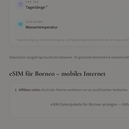
PRO TAG
Tageslänge *
ZUM BADEN
Wassertemperatur
* Sonnenaufgang, Sonnenuntergang und Tageslänge berechnet für den 15.
August
(Ort
Datenbasis: langjährige Durchschnittswerte · KI-gestützte Recherche & redaktionel
eSIM für
Borneo
– mobiles Internet
📱
Affiliate-Links:
Als Airalo-Partner verdienen wir an qualifizierten Verkäufen.
eSIM-Datenpakete für
Borneo
anzeigen — bitte