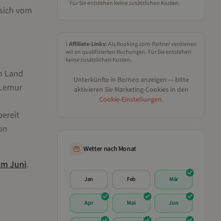
Für Sie entstehen keine zusätzlichen Kosten.
 sich vom
s
ℹ️
Affiliate-Links:
Als Booking.com-Partner verdienen
wir an qualifizierten Buchungen. Für Sie entstehen
keine zusätzlichen Kosten.
n Land
Unterkünfte in
Borneo
anzeigen — bitte
 Lemur
aktivieren Sie Marketing-Cookies in den
Cookie-Einstellungen
.
bereit
on
Wetter nach Monat
im
Juni
.
Jan
Feb
Mär
Apr
Mai
Jun