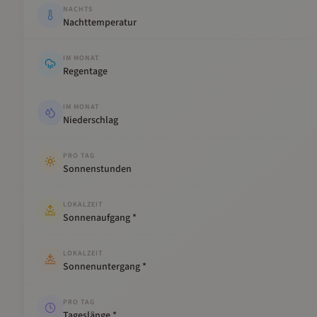
NACHTS
Nachttemperatur
IM MONAT
Regentage
IM MONAT
Niederschlag
PRO TAG
Sonnenstunden
LOKALZEIT
Sonnenaufgang *
LOKALZEIT
Sonnenuntergang *
PRO TAG
Tageslänge *