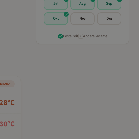
Jul
Aug
Sep
Okt
Nov
Dez
Beste Zeit
Andere Monate
?
SEMONAT
28
°C
30
°C