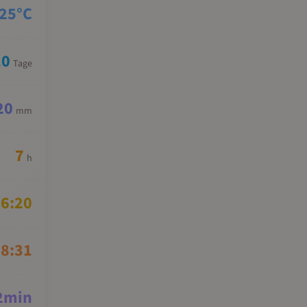
25
°C
10
Tage
20
mm
7
h
6:20
8:31
2
min