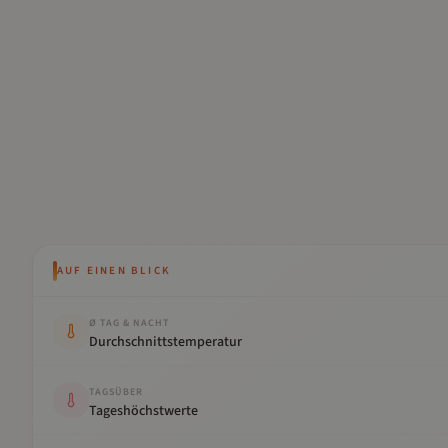
AUF EINEN BLICK
Kennwert
Wert
Ø TAG & NACHT
Durchschnittstemperatur
TAGSÜBER
Tageshöchstwerte