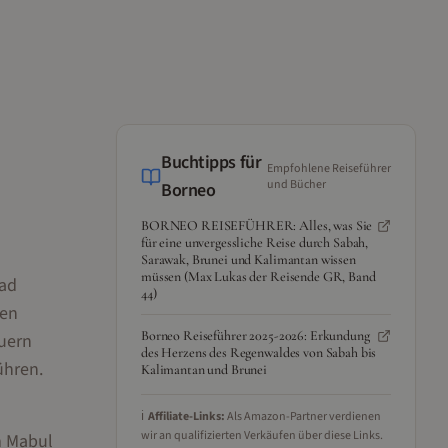
Buchtipps für
Empfohlene Reiseführer
und Bücher
Borneo
BORNEO REISEFÜHRER: Alles, was Sie
für eine unvergessliche Reise durch Sabah,
Sarawak, Brunei und Kalimantan wissen
müssen (Max Lukas der Reisende GR, Band
rad
44)
ten
Borneo Reiseführer 2025-2026: Erkundung
uern
des Herzens des Regenwaldes von Sabah bis
ühren.
Kalimantan und Brunei
ℹ️
Affiliate-Links:
Als Amazon-Partner verdienen
wir an qualifizierten Verkäufen über diese Links.
m Mabul