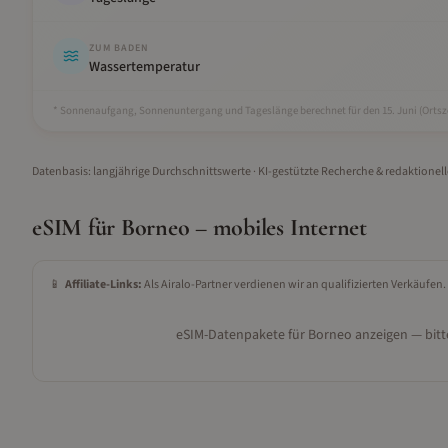
ZUM BADEN
Wassertemperatur
* Sonnenaufgang, Sonnenuntergang und Tageslänge berechnet für den 15.
Juni
(Ortsze
Datenbasis: langjährige Durchschnittswerte · KI-gestützte Recherche & redaktionel
eSIM für
Borneo
– mobiles Internet
📱
Affiliate-Links:
Als Airalo-Partner verdienen wir an qualifizierten Verkäufen.
eSIM-Datenpakete für
Borneo
anzeigen — bitte