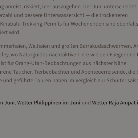
 anreist, riskiert, leer auszugehen. Der Juni unterscheidet
rzahl und bessere Unterwassersicht — die trockeneren
 Kinabalu-Trekking-Permits für Wochenenden sind ebenfall
iert wird.
ammerhaien, Walhaien und großen Barrakudaschwärmen. A
ley, wo Naturguides nachtaktive Tiere wie den Fliegenden
 ist für Orang-Utan-Beobachtungen aus nächster Nähe
ahrene Taucher, Tierbeobachter und Abenteuerreisende, die 
fte und geführte Touren haben im Vergleich zur Schulter sais
m
Juni
,
Wetter
Philippinen
im
Juni
und
Wetter
Raja Ampat