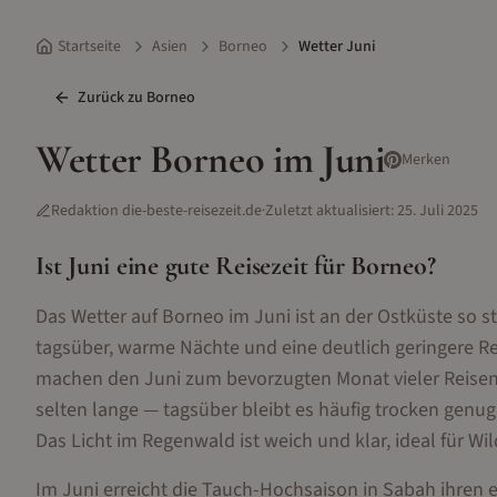
Startseite
Asien
Borneo
Wetter Juni
Zurück zu
Borneo
Wetter
Borneo
im
Juni
Merken
Redaktion die-beste-reisezeit.de
·
Zuletzt aktualisiert:
25. Juli 2025
Ist
Juni
eine gute Reisezeit für
Borneo
?
Das Wetter auf Borneo im Juni ist an der Ostküste so 
tagsüber, warme Nächte und eine deutlich geringere R
machen den Juni zum bevorzugten Monat vieler Reisen
selten lange — tagsüber bleibt es häufig trocken gen
Das Licht im Regenwald ist weich und klar, ideal für W
Im Juni erreicht die Tauch-Hochsaison in Sabah ihre