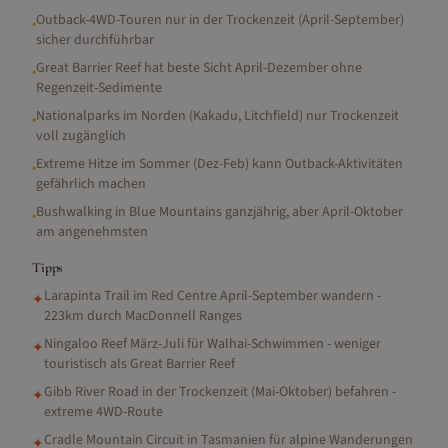
Outback-4WD-Touren nur in der Trockenzeit (April-September)
•
sicher durchführbar
Great Barrier Reef hat beste Sicht April-Dezember ohne
•
Regenzeit-Sedimente
Nationalparks im Norden (Kakadu, Litchfield) nur Trockenzeit
•
voll zugänglich
Extreme Hitze im Sommer (Dez-Feb) kann Outback-Aktivitäten
•
gefährlich machen
Bushwalking in Blue Mountains ganzjährig, aber April-Oktober
•
am angenehmsten
Tipps
Larapinta Trail im Red Centre April-September wandern -
✦
223km durch MacDonnell Ranges
Ningaloo Reef März-Juli für Walhai-Schwimmen - weniger
✦
touristisch als Great Barrier Reef
Gibb River Road in der Trockenzeit (Mai-Oktober) befahren -
✦
extreme 4WD-Route
Cradle Mountain Circuit in Tasmanien für alpine Wanderungen
✦