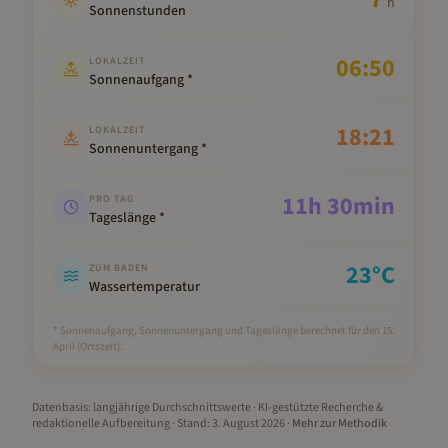
h
Sonnenstunden
06:50
LOKALZEIT
Sonnenaufgang *
18:21
LOKALZEIT
Sonnenuntergang *
11
h
30
min
PRO TAG
Tageslänge *
23
°C
ZUM BADEN
Wassertemperatur
* Sonnenaufgang, Sonnenuntergang und Tageslänge berechnet für den 15.
April
(Ortszeit).
Datenbasis: langjährige Durchschnittswerte · KI-gestützte Recherche &
redaktionelle Aufbereitung
· Stand:
3. August 2026
·
Mehr zur Methodik