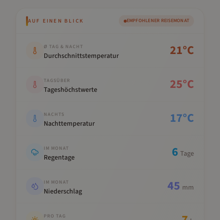
AUF EINEN BLICK
EMPFOHLENER REISEMONAT
Kennwert
Wert
21
°C
Ø TAG & NACHT
Durchschnittstemperatur
25
°C
TAGSÜBER
Tageshöchstwerte
17
°C
NACHTS
Nachttemperatur
6
IM MONAT
Tage
Regentage
45
IM MONAT
mm
Niederschlag
7
PRO TAG