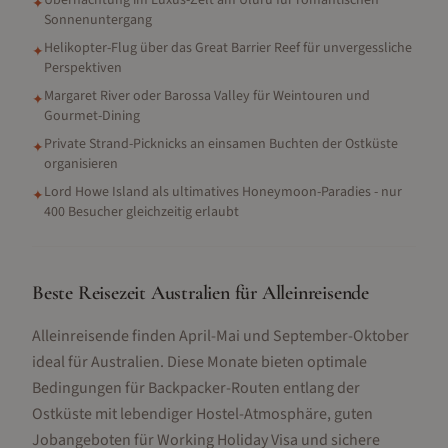
Übernachtung im Luxus-Zelt am Uluru für romantischen
✦
Sonnenuntergang
Helikopter-Flug über das Great Barrier Reef für unvergessliche
✦
Perspektiven
Margaret River oder Barossa Valley für Weintouren und
✦
Gourmet-Dining
Private Strand-Picknicks an einsamen Buchten der Ostküste
✦
organisieren
Lord Howe Island als ultimatives Honeymoon-Paradies - nur
✦
400 Besucher gleichzeitig erlaubt
Beste Reisezeit Australien für Alleinreisende
Alleinreisende finden April-Mai und September-Oktober
ideal für Australien. Diese Monate bieten optimale
Bedingungen für Backpacker-Routen entlang der
Ostküste mit lebendiger Hostel-Atmosphäre, guten
Jobangeboten für Working Holiday Visa und sichere