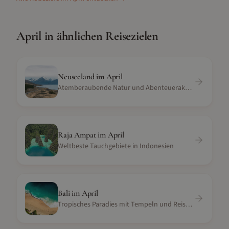
April
in ähnlichen Reisezielen
Neuseeland
im
April
Atemberaubende Natur und Abenteueraktivitäten
Raja Ampat
im
April
Weltbeste Tauchgebiete in Indonesien
Bali
im
April
Tropisches Paradies mit Tempeln und Reisterrassen