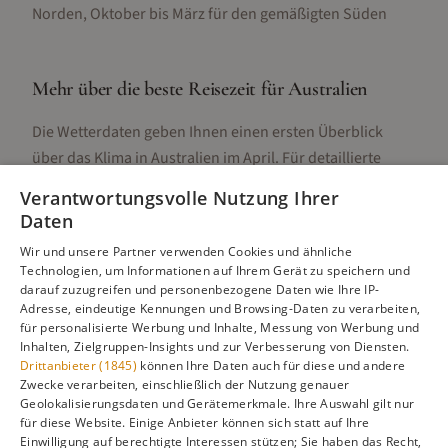
Norden, Oktober bis März für den gemäßigten Süden
Mehr über die beste Reisezeit für
Australien
Die Wetterdaten geben Ihnen einen ersten Überblick
über das Klima in
Australien
im
April
. Für detaillierte
Informationen zur besten Reisezeit, regionalen
Verantwortungsvolle Nutzung Ihrer
Unterschieden, Aktivitäten und Reisetipps besuchen Sie
Daten
unsere Hauptseite:
Wir und unsere Partner verwenden Cookies und ähnliche
Technologien, um Informationen auf Ihrem Gerät zu speichern und
darauf zuzugreifen und personenbezogene Daten wie Ihre IP-
Adresse, eindeutige Kennungen und Browsing-Daten zu verarbeiten,
Alle Infos zur besten Reisezeit
Australien
für personalisierte Werbung und Inhalte, Messung von Werbung und
Inhalten, Zielgruppen-Insights und zur Verbesserung von Diensten.
Drittanbieter (1845)
können Ihre Daten auch für diese und andere
Zwecke verarbeiten, einschließlich der Nutzung genauer
Geolokalisierungsdaten und Gerätemerkmale. Ihre Auswahl gilt nur
Gefällt dir diese Seite? Teile sie auf Pinterest!
für diese Website. Einige Anbieter können sich statt auf Ihre
Einwilligung auf berechtigte Interessen stützen; Sie haben das Recht,