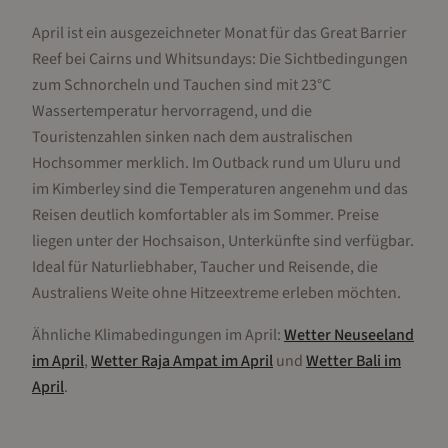
April ist ein ausgezeichneter Monat für das Great Barrier
Reef bei Cairns und Whitsundays: Die Sichtbedingungen
zum Schnorcheln und Tauchen sind mit 23°C
Wassertemperatur hervorragend, und die
Touristenzahlen sinken nach dem australischen
Hochsommer merklich. Im Outback rund um Uluru und
im Kimberley sind die Temperaturen angenehm und das
Reisen deutlich komfortabler als im Sommer. Preise
liegen unter der Hochsaison, Unterkünfte sind verfügbar.
Ideal für Naturliebhaber, Taucher und Reisende, die
Australiens Weite ohne Hitzeextreme erleben möchten.
Ähnliche Klimabedingungen im
April
:
Wetter
Neuseeland
im
April
,
Wetter
Raja Ampat
im
April
und
Wetter
Bali
im
April
.