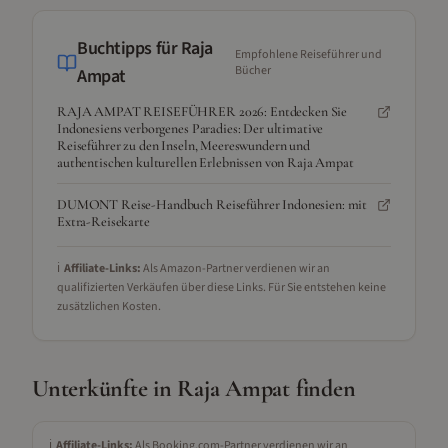
Buchtipps für
Raja
Empfohlene Reiseführer und
Bücher
Ampat
RAJA AMPAT REISEFÜHRER 2026: Entdecken Sie
Indonesiens verborgenes Paradies: Der ultimative
Reiseführer zu den Inseln, Meereswundern und
authentischen kulturellen Erlebnissen von Raja Ampat
DUMONT Reise-Handbuch Reiseführer Indonesien: mit
Extra-Reisekarte
ℹ️
Affiliate-Links:
Als Amazon-Partner verdienen wir an
qualifizierten Verkäufen über diese Links. Für Sie entstehen keine
zusätzlichen Kosten.
Unterkünfte in
Raja Ampat
finden
ℹ️
Affiliate-Links:
Als Booking.com-Partner verdienen wir an