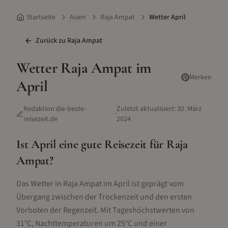
Startseite
Asien
Raja Ampat
Wetter April
Zurück zu
Raja Ampat
Wetter
Raja Ampat
im
Merken
April
Redaktion die-beste-
Zuletzt aktualisiert:
30. März
·
reisezeit.de
2024
Ist
April
eine gute Reisezeit für
Raja
Ampat
?
Das Wetter in Raja Ampat im April ist geprägt vom
Übergang zwischen der Trockenzeit und den ersten
Vorboten der Regenzeit. Mit Tageshöchstwerten von
31°C, Nachttemperaturen um 25°C und einer