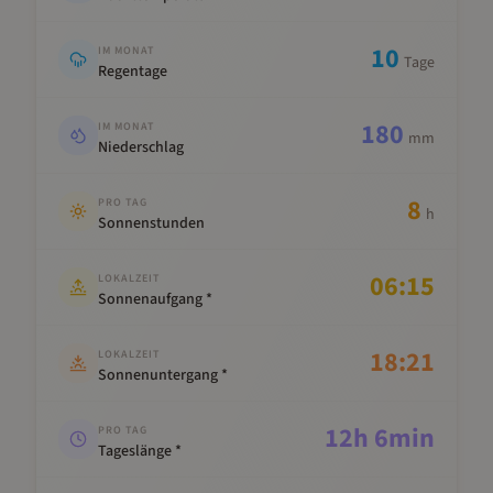
10
IM MONAT
Tage
Regentage
180
IM MONAT
mm
Niederschlag
8
PRO TAG
h
Sonnenstunden
06:15
LOKALZEIT
Sonnenaufgang *
18:21
LOKALZEIT
Sonnenuntergang *
12
h
6
min
PRO TAG
Tageslänge *