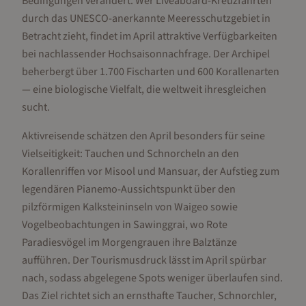
Bedingungen verändert. Wer Liveaboard-Kreuzfahrten
durch das UNESCO-anerkannte Meeresschutzgebiet in
Betracht zieht, findet im April attraktive Verfügbarkeiten
bei nachlassender Hochsaisonnachfrage. Der Archipel
beherbergt über 1.700 Fischarten und 600 Korallenarten
— eine biologische Vielfalt, die weltweit ihresgleichen
sucht.
Aktivreisende schätzen den April besonders für seine
Vielseitigkeit: Tauchen und Schnorcheln an den
Korallenriffen vor Misool und Mansuar, der Aufstieg zum
legendären Pianemo-Aussichtspunkt über den
pilzförmigen Kalksteininseln von Waigeo sowie
Vogelbeobachtungen in Sawinggrai, wo Rote
Paradiesvögel im Morgengrauen ihre Balztänze
aufführen. Der Tourismusdruck lässt im April spürbar
nach, sodass abgelegene Spots weniger überlaufen sind.
Das Ziel richtet sich an ernsthafte Taucher, Schnorchler,