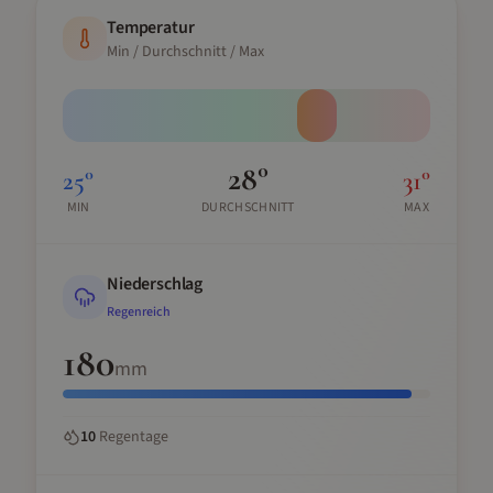
Temperatur
Min / Durchschnitt / Max
28
°
25
°
31
°
MIN
DURCHSCHNITT
MAX
Niederschlag
Regenreich
180
mm
10
Regentage