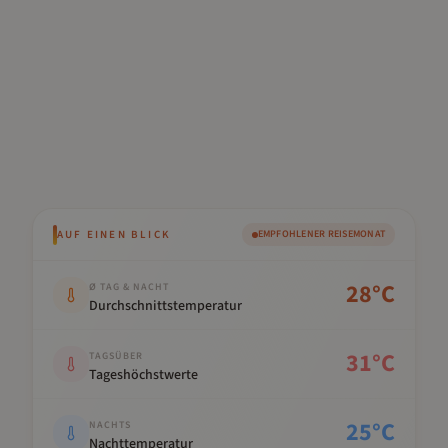
AUF EINEN BLICK
EMPFOHLENER REISEMONAT
Kennwert
Wert
28
°C
Ø TAG & NACHT
Durchschnittstemperatur
31
°C
TAGSÜBER
Tageshöchstwerte
25
°C
NACHTS
Nachttemperatur