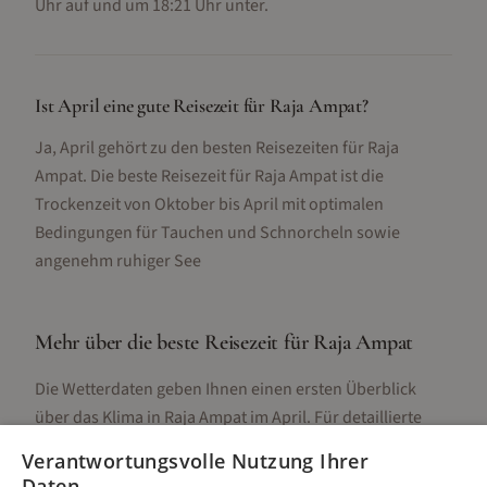
Uhr auf und um 18:21 Uhr unter.
Ist April eine gute Reisezeit für Raja Ampat?
Ja, April gehört zu den besten Reisezeiten für Raja
Ampat. Die beste Reisezeit für Raja Ampat ist die
Trockenzeit von Oktober bis April mit optimalen
Bedingungen für Tauchen und Schnorcheln sowie
angenehm ruhiger See
Mehr über die beste Reisezeit für
Raja Ampat
Die Wetterdaten geben Ihnen einen ersten Überblick
über das Klima in
Raja Ampat
im
April
. Für detaillierte
Informationen zur besten Reisezeit, regionalen
Verantwortungsvolle Nutzung Ihrer
Unterschieden, Aktivitäten und Reisetipps besuchen Sie
Daten