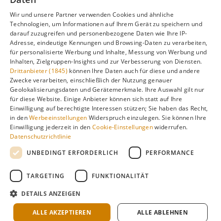
unsere Hauptseite:
Wir und unsere Partner verwenden Cookies und ähnliche
Technologien, um Informationen auf Ihrem Gerät zu speichern und
darauf zuzugreifen und personenbezogene Daten wie Ihre IP-
Adresse, eindeutige Kennungen und Browsing-Daten zu verarbeiten,
Alle Infos zur besten Reisezeit
Raja Ampat
für personalisierte Werbung und Inhalte, Messung von Werbung und
Inhalten, Zielgruppen-Insights und zur Verbesserung von Diensten.
Drittanbieter (1845)
können Ihre Daten auch für diese und andere
Zwecke verarbeiten, einschließlich der Nutzung genauer
Geolokalisierungsdaten und Gerätemerkmale. Ihre Auswahl gilt nur
Gefällt dir diese Seite? Teile sie auf Pinterest!
für diese Website. Einige Anbieter können sich statt auf Ihre
Einwilligung auf berechtigte Interessen stützen; Sie haben das Recht,
Auf Pinterest merken
in den
Werbeeinstellungen
Widerspruch einzulegen. Sie können Ihre
Einwilligung jederzeit in den
Cookie-Einstellungen
widerrufen.
Datenschutzrichtlinie
UNBEDINGT ERFORDERLICH
PERFORMANCE
TARGETING
FUNKTIONALITÄT
Über
Cookie-
Impressum
Datenschutz
uns
Einstellungen
DETAILS ANZEIGEN
Klimadaten: langjährige Durchschnittswerte · KI-gestützte
Recherche & redaktionelle Aufbereitung ·
Über Redaktion &
ALLE AKZEPTIEREN
ALLE ABLEHNEN
Methode