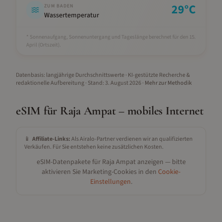
29
°C
ZUM BADEN
Wassertemperatur
* Sonnenaufgang, Sonnenuntergang und Tageslänge berechnet für den 15.
April
(Ortszeit).
Datenbasis: langjährige Durchschnittswerte · KI-gestützte Recherche &
redaktionelle Aufbereitung
· Stand:
3. August 2026
·
Mehr zur Methodik
eSIM für
Raja Ampat
– mobiles Internet
📱
Affiliate-Links:
Als Airalo-Partner verdienen wir an qualifizierten
Verkäufen. Für Sie entstehen keine zusätzlichen Kosten.
eSIM-Datenpakete für
Raja Ampat
anzeigen — bitte
aktivieren Sie Marketing-Cookies in den
Cookie-
Einstellungen
.