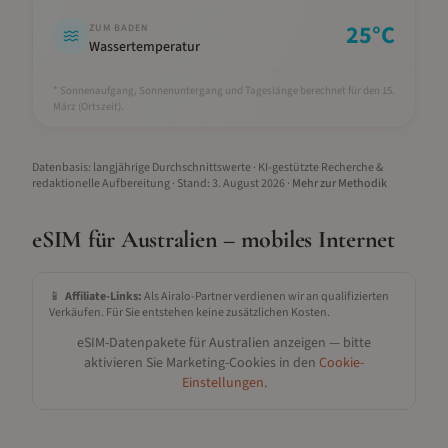
25
°C
ZUM BADEN
Wassertemperatur
* Sonnenaufgang, Sonnenuntergang und Tageslänge berechnet für den 15.
März
(Ortszeit).
Datenbasis: langjährige Durchschnittswerte · KI-gestützte Recherche &
redaktionelle Aufbereitung
· Stand:
3. August 2026
·
Mehr zur Methodik
eSIM für
Australien
– mobiles Internet
📱
Affiliate-Links:
Als Airalo-Partner verdienen wir an qualifizierten
Verkäufen. Für Sie entstehen keine zusätzlichen Kosten.
eSIM-Datenpakete für
Australien
anzeigen — bitte
aktivieren Sie Marketing-Cookies in den
Cookie-
Einstellungen
.