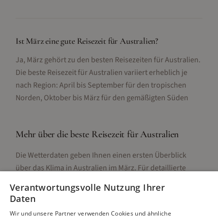
Ist März eine gute Reisezeit für Australien?
Ja, März gehört zu den besten Reisezeiten für Australien.
Die beste Reisezeit für Australien variiert erheblich je
nach Region: April bis September für den tropischen
Norden, Oktober bis März für den gemäßigten Süden
Mehr über die beste Reisezeit für
Australien
Die Wetterdaten geben Ihnen einen ersten Überblick
über das Klima in
Australien
im
März
. Für detaillierte
Informationen zur besten Reisezeit, regionalen
Verantwortungsvolle Nutzung Ihrer
Unterschieden, Aktivitäten und Reisetipps besuchen Sie
Daten
unsere Hauptseite:
Wir und unsere Partner verwenden Cookies und ähnliche