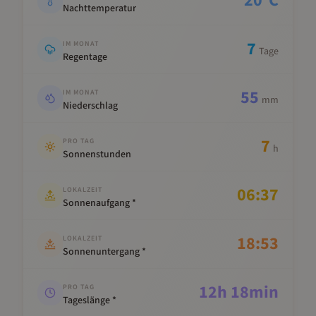
20
°C
Nachttemperatur
7
IM MONAT
Tage
Regentage
55
IM MONAT
mm
Niederschlag
7
PRO TAG
h
Sonnenstunden
06:37
LOKALZEIT
Sonnenaufgang *
18:53
LOKALZEIT
Sonnenuntergang *
12
h
18
min
PRO TAG
Tageslänge *