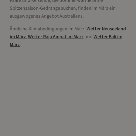
Paare und Reisende, die Sommerwärme ohne
Spitzensaison-Gedränge suchen, finden im März ein
ausgewogenes Angebot Australiens.
Ähnliche Klimabedingungen im
März
:
Wetter
Neuseeland
im
März
,
Wetter
Raja Ampat
im
März
und
Wetter
Bali
im
März
.