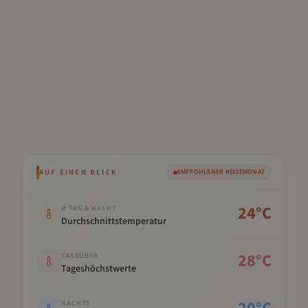
AUF EINEN BLICK
EMPFOHLENER REISEMONAT
Kennwert
Wert
24
°C
Ø TAG & NACHT
Durchschnittstemperatur
28
°C
TAGSÜBER
Tageshöchstwerte
NACHTS