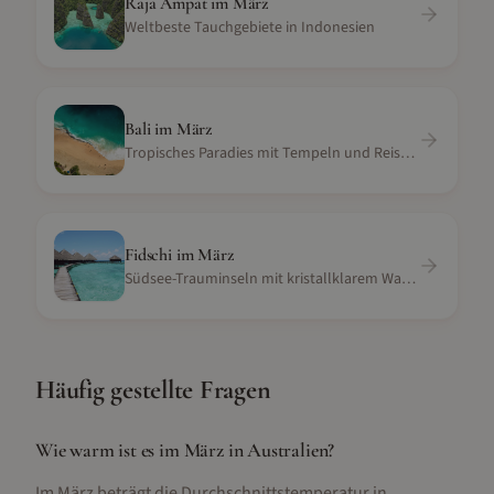
Raja Ampat
im
März
Weltbeste Tauchgebiete in Indonesien
Bali
im
März
Tropisches Paradies mit Tempeln und Reisterrassen
Fidschi
im
März
Südsee-Trauminseln mit kristallklarem Wasser und Korallenriffen
Häufig gestellte Fragen
Wie warm ist es im März in Australien?
Im März beträgt die Durchschnittstemperatur in