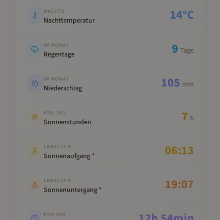
14
°C
NACHTS
Nachttemperatur
9
IM MONAT
Tage
Regentage
105
IM MONAT
mm
Niederschlag
7
PRO TAG
h
Sonnenstunden
06:13
LOKALZEIT
Sonnenaufgang *
19:07
LOKALZEIT
Sonnenuntergang *
12
h
54
min
PRO TAG