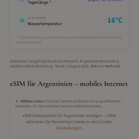
Tageslänge *
16
°C
ZUM BADEN
Wassertemperatur
* Sonnenaufgang, Sonnenuntergang und Tageslänge berechnet für den 15.
Oktober
(Ortszeit).
Datenbasis: langjährige Durchschnittswerte · KI-gestützte Recherche &
redaktionelle Aufbereitung
· Stand:
3. August 2026
·
Mehr zur Methodik
eSIM für
Argentinien
– mobiles Internet
📱
Affiliate-Links:
Als Airalo-Partner verdienen wir an qualifizierten
Verkäufen. Für Sie entstehen keine zusätzlichen Kosten.
eSIM-Datenpakete für
Argentinien
anzeigen — bitte
aktivieren Sie Marketing-Cookies in den
Cookie-
Einstellungen
.