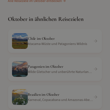
Alle Reiseziele im
Oktober
entdecken →
Oktober
in ähnlichen Reisezielen
Chile
im
Oktober
Atacama-Wüste und Patagoniens Wildnis
Patagonien
im
Oktober
Wilde Gletscher und unberührte Naturlandschaft
Brasilien
im
Oktober
Karneval, Copacabana und Amazonas-Abenteuer