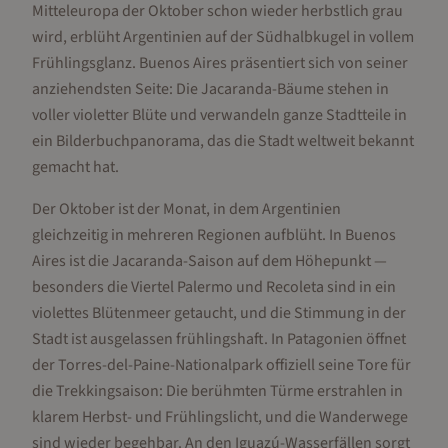
Mitteleuropa der Oktober schon wieder herbstlich grau
wird, erblüht Argentinien auf der Südhalbkugel in vollem
Frühlingsglanz. Buenos Aires präsentiert sich von seiner
anziehendsten Seite: Die Jacaranda-Bäume stehen in
voller violetter Blüte und verwandeln ganze Stadtteile in
ein Bilderbuchpanorama, das die Stadt weltweit bekannt
gemacht hat.
Der Oktober ist der Monat, in dem Argentinien
gleichzeitig in mehreren Regionen aufblüht. In Buenos
Aires ist die Jacaranda-Saison auf dem Höhepunkt —
besonders die Viertel Palermo und Recoleta sind in ein
violettes Blütenmeer getaucht, und die Stimmung in der
Stadt ist ausgelassen frühlingshaft. In Patagonien öffnet
der Torres-del-Paine-Nationalpark offiziell seine Tore für
die Trekkingsaison: Die berühmten Türme erstrahlen in
klarem Herbst- und Frühlingslicht, und die Wanderwege
sind wieder begehbar. An den Iguazú-Wasserfällen sorgt