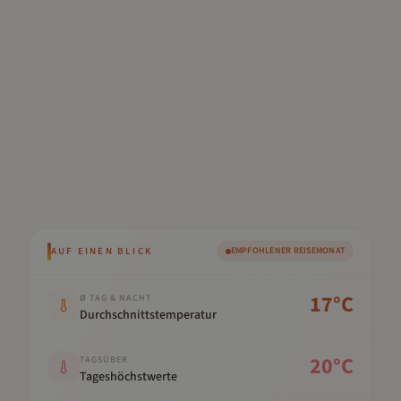
AUF EINEN BLICK
EMPFOHLENER REISEMONAT
Kennwert
Wert
17
°C
Ø TAG & NACHT
Durchschnittstemperatur
20
°C
TAGSÜBER
Tageshöchstwerte