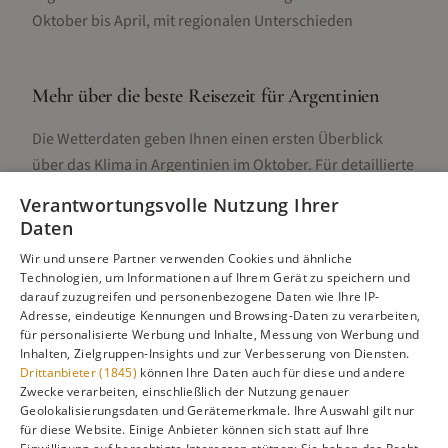
Oktober bis April, mit regionalen Unterschieden
Mehr über die beste Reisezeit für
Argentinien
Die Wetterdaten geben Ihnen einen ersten Überblick
über das Klima in
Argentinien
im
Oktober
. Für detaillierte
Informationen zur besten Reisezeit, regionalen
Verantwortungsvolle Nutzung Ihrer
Unterschieden, Aktivitäten und Reisetipps besuchen Sie
Daten
unsere Hauptseite:
Wir und unsere Partner verwenden Cookies und ähnliche
Technologien, um Informationen auf Ihrem Gerät zu speichern und
darauf zuzugreifen und personenbezogene Daten wie Ihre IP-
Adresse, eindeutige Kennungen und Browsing-Daten zu verarbeiten,
Alle Infos zur besten Reisezeit
Argentinien
für personalisierte Werbung und Inhalte, Messung von Werbung und
Inhalten, Zielgruppen-Insights und zur Verbesserung von Diensten.
Drittanbieter (1845)
können Ihre Daten auch für diese und andere
Zwecke verarbeiten, einschließlich der Nutzung genauer
Geolokalisierungsdaten und Gerätemerkmale. Ihre Auswahl gilt nur
Gefällt dir diese Seite? Teile sie auf Pinterest!
für diese Website. Einige Anbieter können sich statt auf Ihre