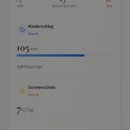
MIN
DURCHSCHNITT
MAX
Niederschlag
Feucht
105
mm
9
Regentage
Sonnenschein
Sonnig
7
h/Tag