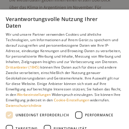
Die Wetterdaten geben Ihnen einen ersten Überblick
über das Klima in
Argentinien
im
November
. Für
detaillierte Informationen zur besten Reisezeit,
Verantwortungsvolle Nutzung Ihrer
regionalen Unterschieden, Aktivitäten und Reisetipps
Daten
besuchen Sie unsere Hauptseite:
Wir und unsere Partner verwenden Cookies und ähnliche
Technologien, um Informationen auf Ihrem Gerät zu speichern und
darauf zuzugreifen und personenbezogene Daten wie Ihre IP-
Adresse, eindeutige Kennungen und Browsing-Daten zu verarbeiten,
Alle Infos zur besten Reisezeit
Argentinien
für personalisierte Werbung und Inhalte, Messung von Werbung und
Inhalten, Zielgruppen-Insights und zur Verbesserung von Diensten.
Drittanbieter (1845)
können Ihre Daten auch für diese und andere
Zwecke verarbeiten, einschließlich der Nutzung genauer
Geolokalisierungsdaten und Gerätemerkmale. Ihre Auswahl gilt nur
Gefällt dir diese Seite? Teile sie auf Pinterest!
für diese Website. Einige Anbieter können sich statt auf Ihre
Einwilligung auf berechtigte Interessen stützen; Sie haben das Recht,
Auf Pinterest merken
in den
Werbeeinstellungen
Widerspruch einzulegen. Sie können Ihre
Einwilligung jederzeit in den
Cookie-Einstellungen
widerrufen.
Datenschutzrichtlinie
UNBEDINGT ERFORDERLICH
PERFORMANCE
TARGETING
FUNKTIONALITÄT