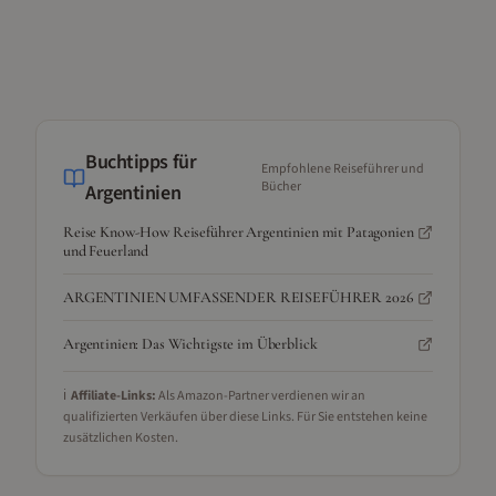
Buchtipps für
Empfohlene Reiseführer und
Bücher
Argentinien
Reise Know-How Reiseführer Argentinien mit Patagonien
und Feuerland
ARGENTINIEN UMFASSENDER REISEFÜHRER 2026
Argentinien: Das Wichtigste im Überblick
ℹ️
Affiliate-Links:
Als Amazon-Partner verdienen wir an
qualifizierten Verkäufen über diese Links. Für Sie entstehen keine
zusätzlichen Kosten.