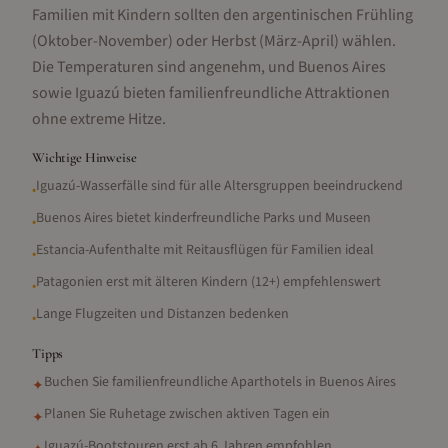
Familien mit Kindern sollten den argentinischen Frühling
(Oktober-November) oder Herbst (März-April) wählen.
Die Temperaturen sind angenehm, und Buenos Aires
sowie Iguazú bieten familienfreundliche Attraktionen
ohne extreme Hitze.
Wichtige Hinweise
Iguazú-Wasserfälle sind für alle Altersgruppen beeindruckend
•
Buenos Aires bietet kinderfreundliche Parks und Museen
•
Estancia-Aufenthalte mit Reitausflügen für Familien ideal
•
Patagonien erst mit älteren Kindern (12+) empfehlenswert
•
Lange Flugzeiten und Distanzen bedenken
•
Tipps
Buchen Sie familienfreundliche Aparthotels in Buenos Aires
✦
Planen Sie Ruhetage zwischen aktiven Tagen ein
✦
Iguazú-Bootstouren erst ab 6 Jahren empfohlen