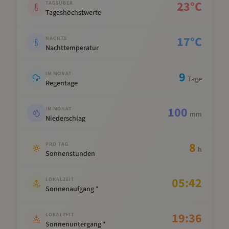
23
°C
TAGSÜBER
Tageshöchstwerte
17
°C
NACHTS
Nachttemperatur
9
IM MONAT
Tage
Regentage
100
IM MONAT
mm
Niederschlag
8
PRO TAG
h
Sonnenstunden
05:42
LOKALZEIT
Sonnenaufgang *
19:36
LOKALZEIT
Sonnenuntergang *