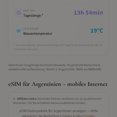
13
h
54
min
PRO TAG
Tageslänge *
19
°C
ZUM BADEN
Wassertemperatur
* Sonnenaufgang, Sonnenuntergang und Tageslänge berechnet für den 15.
November
(Ortszeit).
Datenbasis: langjährige Durchschnittswerte · KI-gestützte Recherche &
redaktionelle Aufbereitung
· Stand:
3. August 2026
·
Mehr zur Methodik
eSIM für
Argentinien
– mobiles Internet
📱
Affiliate-Links:
Als Airalo-Partner verdienen wir an qualifizierten
Verkäufen. Für Sie entstehen keine zusätzlichen Kosten.
eSIM-Datenpakete für
Argentinien
anzeigen — bitte
aktivieren Sie Marketing-Cookies in den
Cookie-