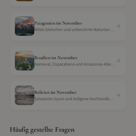
Patagonien
im
November
Wilde Gletscher und unberührte Naturlandschaft
Brasilien
im
November
Karneval, Copacabana und Amazonas-Abenteuer
Bolivien
im
November
Salzwüste Uyuni und indigene Hochlandkultur
Häufig gestellte Fragen