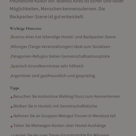
freundliche Kultur vor. Buenos Aires ist sicher und voller
Möglichkeiten, Menschen kennenzulernen. Die
Backpacker-Szene ist gut entwickelt.
Wichtige Hinweise
Buenos Aires hat lebendige Hostel- und Backpacker-Szene
•
Milongas (Tango-Veranstaltungen) ideal zum Socializen
•
Patagonien-Refugios bieten Gemeinschaftsatmosphäre
•
Spanisch-Grundkenntnisse sehr hilfreich
•
Argentinier sind gastfreundlich und gesprächig
•
Tipps
Besuchen Sie kostenlose Walking-Tours zum Kennenlernen
✦
Bleiben Sie in Hostels mit Gemeinschaftsküche
✦
Nehmen Sie an Gruppen-Weingut-Touren in Mendoza teil
✦
Teilen Sie Mietwagen-Kosten über Hostel-Aushänge
✦
Lernen Sie ein paar Tango-Grundschritte für Milongas