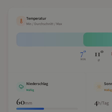
Temperatur
Min / Durchschnitt / Max
11
°
7
°
MIN
Ø
Niederschlag
Sonn
Mäßig
Mäßig
60
4
mm
h/Tag