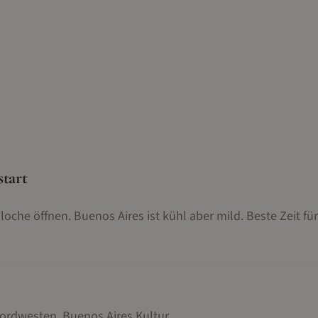
start
oche öffnen. Buenos Aires ist kühl aber mild. Beste Zeit fü
Nordwesten, Buenos Aires Kultur
.