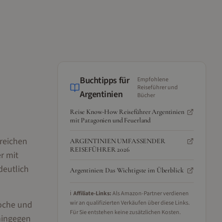
Buchtipps für
Empfohlene
Reiseführer und
Argentinien
Bücher
Reise Know-How Reiseführer Argentinien
mit Patagonien und Feuerland
rreichen
ARGENTINIEN UMFASSENDER
REISEFÜHRER 2026
r mit
deutlich
Argentinien: Das Wichtigste im Überblick
ℹ️
Affiliate-Links:
Als Amazon-Partner verdienen
loche und
wir an qualifizierten Verkäufen über diese Links.
Für Sie entstehen keine zusätzlichen Kosten.
 hingegen