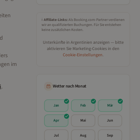
eiten
ℹ️
Affiliate-Links:
Als Booking.com-Partner verdienen
wir an qualifizierten Buchungen. Für Sie entstehen
keine zusätzlichen Kosten.
nd
Unterkünfte in
Argentinien
anzeigen — bitte
aktivieren Sie Marketing-Cookies in den
ders
Cookie-Einstellungen
.
ngen im
i
.
Wetter nach Monat
Jan
Feb
Mär
Apr
Mai
Jun
Jul
Aug
Sep