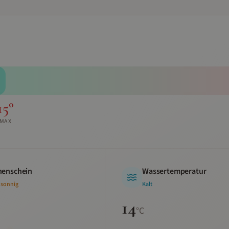
15
°
MAX
enschein
Wassertemperatur
 sonnig
Kalt
14
°C