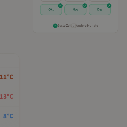
Okt
Nov
Dez
Beste Zeit
Andere Monate
?
11
°C
13
°C
8
°C