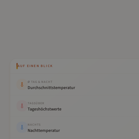
AUF EINEN BLICK
Kennwert
Wert
Ø TAG & NACHT
Durchschnittstemperatur
TAGSÜBER
Tageshöchstwerte
NACHTS
Nachttemperatur