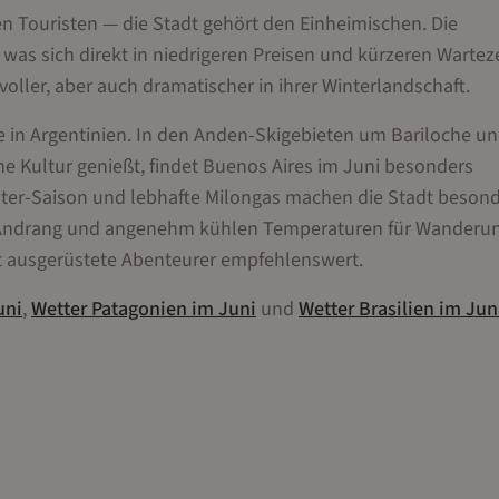
alen Touristen — die Stadt gehört den Einheimischen. Die
as sich direkt in niedrigeren Preisen und kürzeren Wartez
ller, aber auch dramatischer in ihrer Winterlandschaft.
de in Argentinien. In den Anden-Skigebieten um Bariloche u
he Kultur genießt, findet Buenos Aires im Juni besonders
ter-Saison und lebhafte Milongas machen die Stadt beson
ig Andrang und angenehm kühlen Temperaturen für Wanderu
ut ausgerüstete Abenteurer empfehlenswert.
uni
,
Wetter
Patagonien
im
Juni
und
Wetter
Brasilien
im
Jun