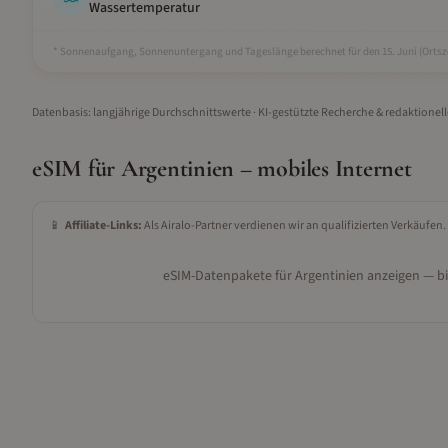
Wassertemperatur
* Sonnenaufgang, Sonnenuntergang und Tageslänge berechnet für den 15.
Juni
(Ortsze
Datenbasis: langjährige Durchschnittswerte · KI-gestützte Recherche & redaktionel
eSIM für
Argentinien
– mobiles Internet
📱
Affiliate-Links:
Als Airalo-Partner verdienen wir an qualifizierten Verkäufen.
eSIM-Datenpakete für
Argentinien
anzeigen — bit