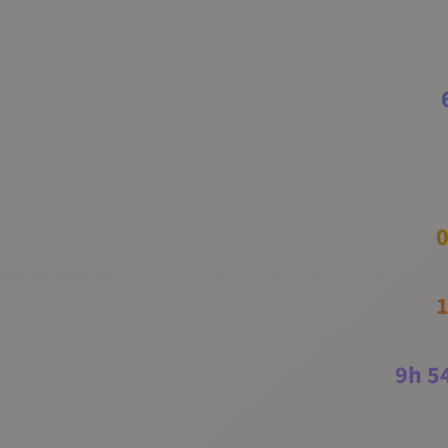
0
1
9
h
5