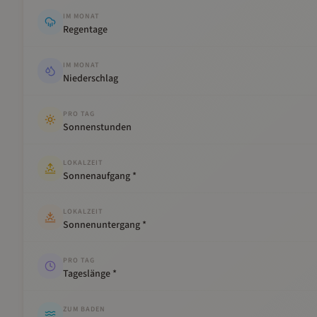
IM MONAT
Regentage
IM MONAT
Niederschlag
PRO TAG
Sonnenstunden
LOKALZEIT
Sonnenaufgang *
LOKALZEIT
Sonnenuntergang *
PRO TAG
Tageslänge *
ZUM BADEN