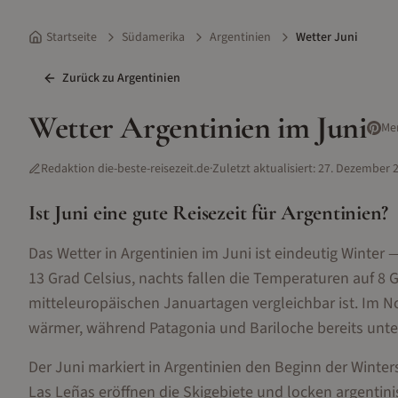
Startseite
Südamerika
Argentinien
Wetter Juni
Zurück zu
Argentinien
Wetter
Argentinien
im
Juni
Me
Redaktion die-beste-reisezeit.de
·
Zuletzt aktualisiert:
27. Dezember 
Ist
Juni
eine gute Reisezeit für
Argentinien
?
Das Wetter in Argentinien im Juni ist eindeutig Winte
13 Grad Celsius, nachts fallen die Temperaturen auf 8 
mitteleuropäischen Januartagen vergleichbar ist. Im No
wärmer, während Patagonia und Bariloche bereits unte
Der Juni markiert in Argentinien den Beginn der Winter
Las Leñas eröffnen die Skigebiete und locken argentin