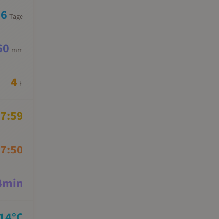
6
Tage
60
mm
4
h
7:59
7:50
4
min
14
°C