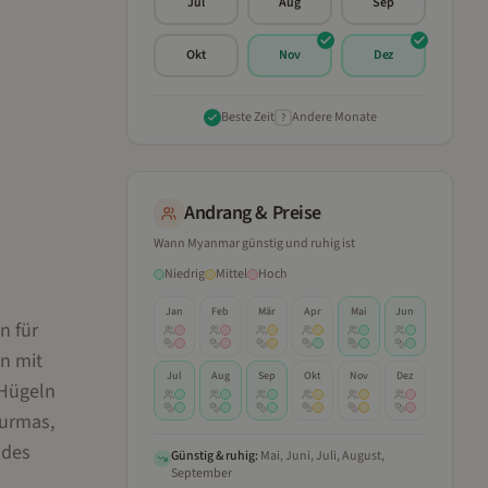
Jul
Aug
Sep
Okt
Nov
Dez
Beste Zeit
Andere Monate
?
Andrang & Preise
Wann
Myanmar
günstig und ruhig ist
Niedrig
Mittel
Hoch
Jan
Feb
Mär
Apr
Mai
Jun
n für
n mit
Jul
Aug
Sep
Okt
Nov
Dez
-Hügeln
Burmas,
 des
Günstig & ruhig:
Mai, Juni, Juli, August,
September