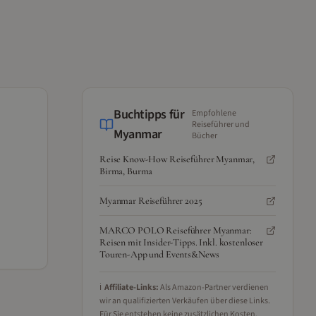
Buchtipps für
Empfohlene
Reiseführer und
Myanmar
Bücher
Reise Know-How Reiseführer Myanmar,
Birma, Burma
Myanmar Reiseführer 2025
MARCO POLO Reiseführer Myanmar:
Reisen mit Insider-Tipps. Inkl. kostenloser
Touren-App und Events&News
ℹ️
Affiliate-Links:
Als Amazon-Partner verdienen
wir an qualifizierten Verkäufen über diese Links.
Für Sie entstehen keine zusätzlichen Kosten.