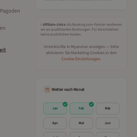
d Pagoden
ℹ️
Affiliate-Links:
Als Booking.com-Partner verdienen
ren
wir an qualifizierten Buchungen. Für Sie entstehen
keine zusätzlichen Kosten.
Unterkünfte in
Myanmar
anzeigen — bitte
eit
aktivieren Sie Marketing-Cookies in den
Cookie-Einstellungen
.
Wetter nach Monat
Jan
Feb
Mär
Apr
Mai
Jun