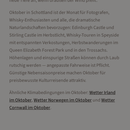
neue Tiefe an, wenn draußen der Wind pfeift.
Oktober in Schottland ist der Monat für Fotografen,
Whisky-Enthusiasten und alle, die dramatische
Naturlandschaften bevorzugen: Edinburgh Castle und
Stirling Castle im Herbstlicht, Whisky-Touren in Speyside
mit entspannten Verkostungen, Herbstwanderungen im
Queen Elizabeth Forest Park und in den Trossachs.
Höhenlagen und einspurige Straßen können durch Laub
rutschig werden — angepasste Fahrweise ist Pflicht.
Günstige Nebensaisonpreise machen Oktober für
preisbewusste Kulturreisende attraktiv.
Ähnliche Klimabedingungen im
Oktober
:
Wetter
Irland
im
Oktober
,
Wetter
Norwegen
im
Oktober
und
Wetter
Cornwall
im
Oktober
.