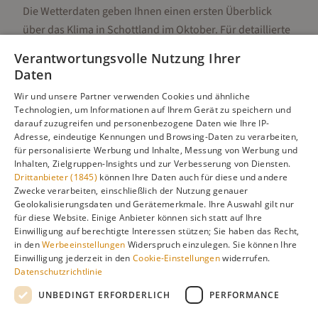
Die Wetterdaten geben Ihnen einen ersten Überblick
über das Klima in
Schottland
im
Oktober
. Für detaillierte
Informationen zur besten Reisezeit, regionalen
Verantwortungsvolle Nutzung Ihrer
Unterschieden, Aktivitäten und Reisetipps besuchen Sie
Daten
unsere Hauptseite:
Wir und unsere Partner verwenden Cookies und ähnliche
Technologien, um Informationen auf Ihrem Gerät zu speichern und
darauf zuzugreifen und personenbezogene Daten wie Ihre IP-
Adresse, eindeutige Kennungen und Browsing-Daten zu verarbeiten,
Alle Infos zur besten Reisezeit
Schottland
für personalisierte Werbung und Inhalte, Messung von Werbung und
Inhalten, Zielgruppen-Insights und zur Verbesserung von Diensten.
Drittanbieter (1845)
können Ihre Daten auch für diese und andere
Zwecke verarbeiten, einschließlich der Nutzung genauer
Geolokalisierungsdaten und Gerätemerkmale. Ihre Auswahl gilt nur
Gefällt dir diese Seite? Teile sie auf Pinterest!
für diese Website. Einige Anbieter können sich statt auf Ihre
Einwilligung auf berechtigte Interessen stützen; Sie haben das Recht,
Auf Pinterest merken
in den
Werbeeinstellungen
Widerspruch einzulegen. Sie können Ihre
Einwilligung jederzeit in den
Cookie-Einstellungen
widerrufen.
Datenschutzrichtlinie
UNBEDINGT ERFORDERLICH
PERFORMANCE