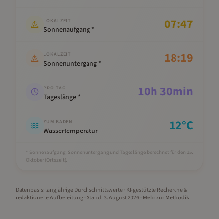
07:47
LOKALZEIT
Sonnenaufgang *
18:19
LOKALZEIT
Sonnenuntergang *
10
h
30
min
PRO TAG
Tageslänge *
12
°C
ZUM BADEN
Wassertemperatur
* Sonnenaufgang, Sonnenuntergang und Tageslänge berechnet für den 15.
Oktober
(Ortszeit).
Datenbasis: langjährige Durchschnittswerte · KI-gestützte Recherche &
redaktionelle Aufbereitung
· Stand:
3. August 2026
·
Mehr zur Methodik