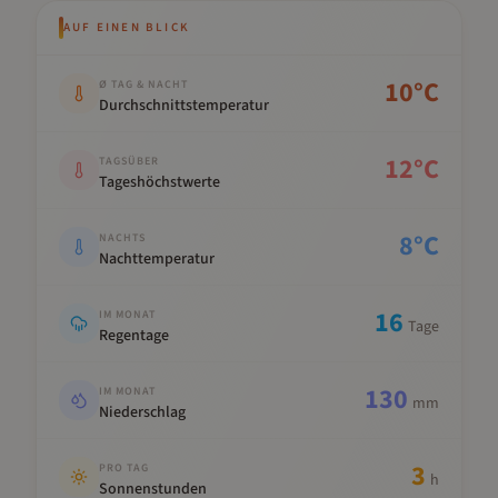
AUF EINEN BLICK
Kennwert
Wert
10
°C
Ø TAG & NACHT
Durchschnittstemperatur
12
°C
TAGSÜBER
Tageshöchstwerte
8
°C
NACHTS
Nachttemperatur
16
IM MONAT
Tage
Regentage
130
IM MONAT
mm
Niederschlag
3
PRO TAG
h
Sonnenstunden