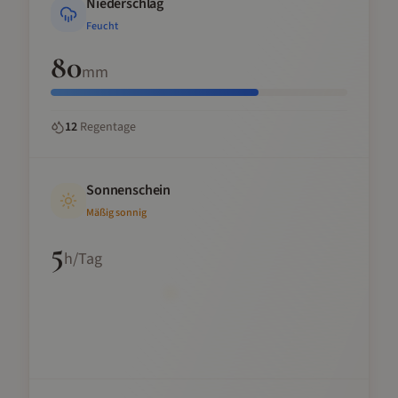
Niederschlag
Feucht
80
mm
12
Regentage
Sonnenschein
Mäßig sonnig
5
h/Tag