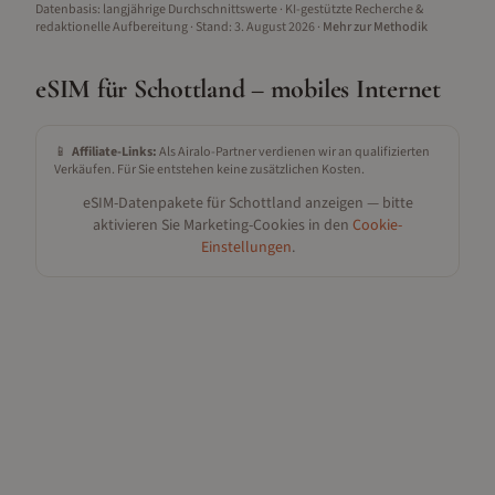
Datenbasis: langjährige Durchschnittswerte · KI-gestützte Recherche &
redaktionelle Aufbereitung
· Stand:
3. August 2026
·
Mehr zur Methodik
eSIM für
Schottland
– mobiles Internet
📱
Affiliate-Links:
Als Airalo-Partner verdienen wir an qualifizierten
Verkäufen. Für Sie entstehen keine zusätzlichen Kosten.
eSIM-Datenpakete für
Schottland
anzeigen — bitte
aktivieren Sie Marketing-Cookies in den
Cookie-
Einstellungen
.