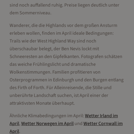
sind noch auffallend ruhig. Preise liegen deutlich unter
dem Sommerniveau.
Wanderer, die die Highlands vor dem großen Ansturm
erleben wollen, finden im April ideale Bedingungen:
Trails wie der West Highland Way sind noch
überschaubar belegt, der Ben Nevis lockt mit
Schneeresten an den Gipfelkanten. Fotografen schätzen
das weiche Frühlingslicht und dramatische
Wolkenstimmungen. Familien profitieren von
Osterprogrammen in Edinburgh und den Burgen entlang
des Firth of Forth. Für Alleinreisende, die Stille und
unberührte Landschaft suchen, ist April einer der
attraktivsten Monate überhaupt.
Ähnliche Klimabedingungen im
April
:
Wetter
Irland
im
April
,
Wetter
Norwegen
im
April
und
Wetter
Cornwall
im
April
.