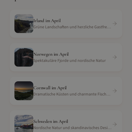
Irland
im
April
Grüne Landschaften und herzliche Gastfreundschaft
Norwegen
im
April
Spektakuläre Fjorde und nordische Natur
Cornwall
im
April
Dramatische Küsten und charmante Fischerdörfer
Schweden
im
April
Nordische Natur und skandinavisches Design