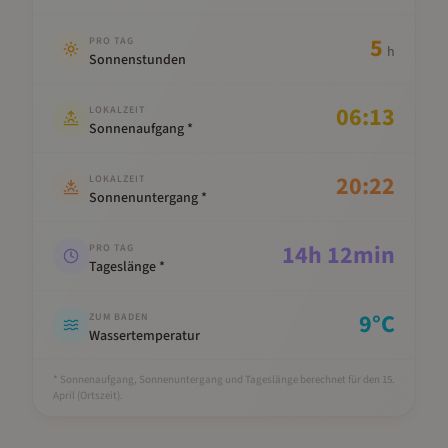
5
PRO TAG
h
Sonnenstunden
06:13
LOKALZEIT
Sonnenaufgang *
20:22
LOKALZEIT
Sonnenuntergang *
14
h
12
min
PRO TAG
Tageslänge *
9
°C
ZUM BADEN
Wassertemperatur
* Sonnenaufgang, Sonnenuntergang und Tageslänge berechnet für den 15.
April
(Ortszeit).