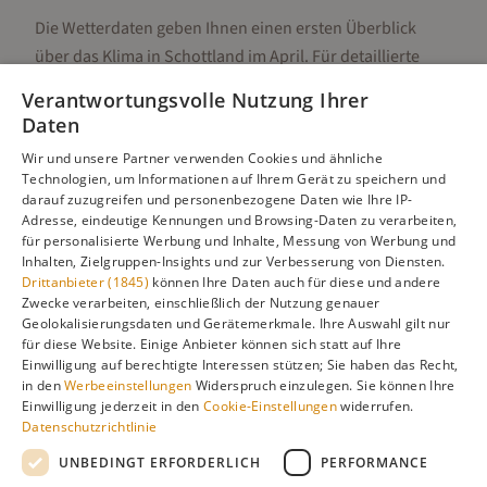
Die Wetterdaten geben Ihnen einen ersten Überblick
über das Klima in
Schottland
im
April
. Für detaillierte
Informationen zur besten Reisezeit, regionalen
Verantwortungsvolle Nutzung Ihrer
Unterschieden, Aktivitäten und Reisetipps besuchen Sie
Daten
unsere Hauptseite:
Wir und unsere Partner verwenden Cookies und ähnliche
Technologien, um Informationen auf Ihrem Gerät zu speichern und
darauf zuzugreifen und personenbezogene Daten wie Ihre IP-
Adresse, eindeutige Kennungen und Browsing-Daten zu verarbeiten,
Alle Infos zur besten Reisezeit
Schottland
für personalisierte Werbung und Inhalte, Messung von Werbung und
Inhalten, Zielgruppen-Insights und zur Verbesserung von Diensten.
Drittanbieter (1845)
können Ihre Daten auch für diese und andere
Zwecke verarbeiten, einschließlich der Nutzung genauer
Geolokalisierungsdaten und Gerätemerkmale. Ihre Auswahl gilt nur
Gefällt dir diese Seite? Teile sie auf Pinterest!
für diese Website. Einige Anbieter können sich statt auf Ihre
Einwilligung auf berechtigte Interessen stützen; Sie haben das Recht,
Auf Pinterest merken
in den
Werbeeinstellungen
Widerspruch einzulegen. Sie können Ihre
Einwilligung jederzeit in den
Cookie-Einstellungen
widerrufen.
Datenschutzrichtlinie
UNBEDINGT ERFORDERLICH
PERFORMANCE