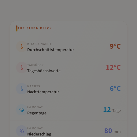
AUF EINEN BLICK
Kennwert
Wert
9
°C
Ø TAG & NACHT
Durchschnittstemperatur
12
°C
TAGSÜBER
Tageshöchstwerte
6
°C
NACHTS
Nachttemperatur
12
IM MONAT
Tage
Regentage
80
IM MONAT
mm
Niederschlag