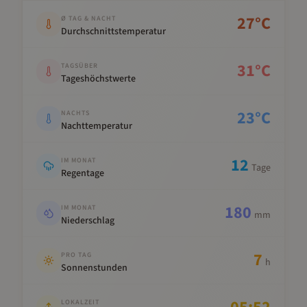
Kennwert
Wert
27
°C
Ø TAG & NACHT
Durchschnittstemperatur
31
°C
TAGSÜBER
Tageshöchstwerte
23
°C
NACHTS
Nachttemperatur
12
IM MONAT
Tage
Regentage
180
IM MONAT
mm
Niederschlag
7
PRO TAG
h
Sonnenstunden
LOKALZEIT