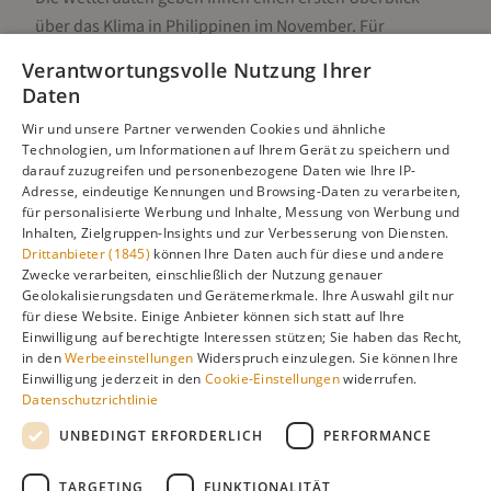
über das Klima in
Philippinen
im
November
. Für
detaillierte Informationen zur besten Reisezeit,
Verantwortungsvolle Nutzung Ihrer
regionalen Unterschieden, Aktivitäten und Reisetipps
Daten
besuchen Sie unsere Hauptseite:
Wir und unsere Partner verwenden Cookies und ähnliche
Technologien, um Informationen auf Ihrem Gerät zu speichern und
darauf zuzugreifen und personenbezogene Daten wie Ihre IP-
Adresse, eindeutige Kennungen und Browsing-Daten zu verarbeiten,
Alle Infos zur besten Reisezeit
Philippinen
für personalisierte Werbung und Inhalte, Messung von Werbung und
Inhalten, Zielgruppen-Insights und zur Verbesserung von Diensten.
Drittanbieter (1845)
können Ihre Daten auch für diese und andere
Zwecke verarbeiten, einschließlich der Nutzung genauer
Geolokalisierungsdaten und Gerätemerkmale. Ihre Auswahl gilt nur
Gefällt dir diese Seite? Teile sie auf Pinterest!
für diese Website. Einige Anbieter können sich statt auf Ihre
Einwilligung auf berechtigte Interessen stützen; Sie haben das Recht,
Auf Pinterest merken
in den
Werbeeinstellungen
Widerspruch einzulegen. Sie können Ihre
Einwilligung jederzeit in den
Cookie-Einstellungen
widerrufen.
Datenschutzrichtlinie
UNBEDINGT ERFORDERLICH
PERFORMANCE
TARGETING
FUNKTIONALITÄT