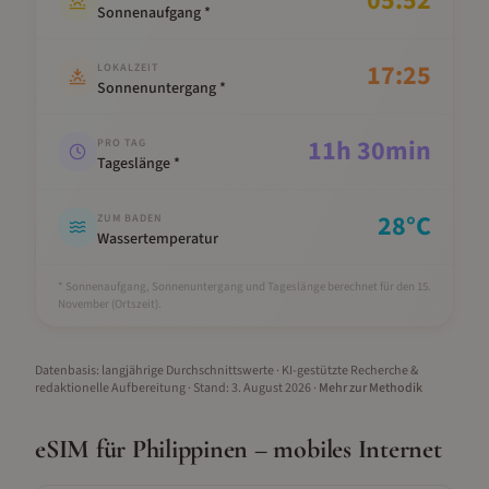
05:52
Sonnenaufgang *
17:25
LOKALZEIT
Sonnenuntergang *
11
h
30
min
PRO TAG
Tageslänge *
28
°C
ZUM BADEN
Wassertemperatur
* Sonnenaufgang, Sonnenuntergang und Tageslänge berechnet für den 15.
November
(Ortszeit).
Datenbasis: langjährige Durchschnittswerte · KI-gestützte Recherche &
redaktionelle Aufbereitung
· Stand:
3. August 2026
·
Mehr zur Methodik
eSIM für
Philippinen
– mobiles Internet