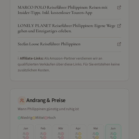
MARCO POLO Reiseführer Philippinen: Reisen mit
Insider-Tipps. Inkl. kostenloser Touren-App
LONELY PLANET Reiseführer Philippinen: Eigene Wege
gehen und Einzigartiges erleben.
Stefan Loose Reiseführer Philippinen
ℹ️
Affiliate-Links:
Als Amazon-Partner verdienen wir an
qualifizierten Verkäufen über diese Links. Für Sie entstehen keine
zusätzlichen Kosten.
Andrang & Preise
Wann
Philippinen
günstig und ruhig ist
Niedrig
Mittel
Hoch
Jan
Feb
Mär
Apr
Mai
Jun