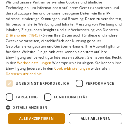
Wir und unsere Partner verwenden Cookies und ähnliche
besten?
Technologien, um Informationen auf Ihrem Gerät zu speichern und
darauf zuzugreifen und personenbezogene Daten wie Ihre IP-
Adresse, eindeutige Kennungen und Browsing-Daten zu verarbeiten,
für personalisierte Werbung und Inhalte, Messung von Werbung und
Inhalten, Zielgruppen-Insights und zur Verbesserung von Diensten.
Ideal für
Drittanbieter (1845)
können Ihre Daten auch für diese und andere
Zwecke verarbeiten, einschließlich der Nutzung genauer
Geolokalisierungsdaten und Gerätemerkmale. Ihre Auswahl gilt nur
Philippinen
eignet sich besonders gut für diese
für diese Website. Einige Anbieter können sich statt auf Ihre
Urlaubsarten:
Einwilligung auf berechtigte Interessen stützen; Sie haben das Recht,
in den
Werbeeinstellungen
Widerspruch einzulegen. Sie können Ihre
Einwilligung jederzeit in den
Cookie-Einstellungen
widerrufen.
🏖️
Datenschutzrichtlinie
UNBEDINGT ERFORDERLICH
PERFORMANCE
Badeurlaub
TARGETING
FUNKTIONALITÄT
Mehr Reiseziele entdecken →
DETAILS ANZEIGEN
ALLE AKZEPTIEREN
ALLE ABLEHNEN
🐠