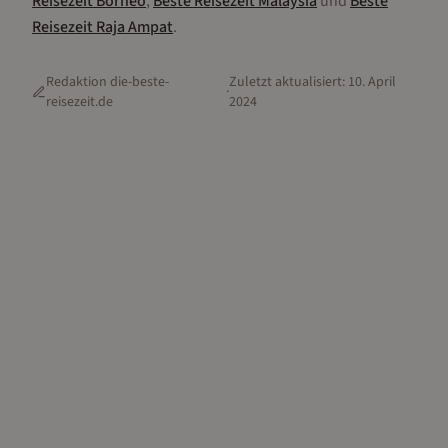
Reisezeit
Borneo
,
Beste Reisezeit
Malaysia
und
Beste
Reisezeit
Raja Ampat
.
Redaktion die-beste-
Zuletzt aktualisiert:
10. April
·
reisezeit.de
2024