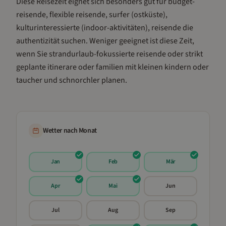
Diese Reisezeit eignet sich besonders gut für
budget-
reisende, flexible reisende, surfer (ostküste),
kulturinteressierte (indoor-aktivitäten), reisende die
authentizität suchen
.
Weniger geeignet ist diese Zeit,
wenn Sie strandurlaub-fokussierte reisende oder strikt
geplante itinerare oder familien mit kleinen kindern oder
taucher und schnorchler planen.
Wetter nach Monat
Jan
Feb
Mär
Apr
Mai
Jun
Jul
Aug
Sep