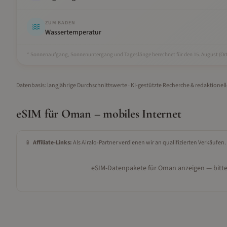
ZUM BADEN
Wassertemperatur
* Sonnenaufgang, Sonnenuntergang und Tageslänge berechnet für den 15.
August
(Ort
Datenbasis: langjährige Durchschnittswerte · KI-gestützte Recherche & redaktionel
eSIM für
Oman
– mobiles Internet
📱
Affiliate-Links:
Als Airalo-Partner verdienen wir an qualifizierten Verkäufen.
eSIM-Datenpakete für
Oman
anzeigen — bitte