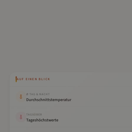
AUF EINEN BLICK
Kennwert
Wert
Ø TAG & NACHT
Durchschnittstemperatur
TAGSÜBER
Tageshöchstwerte