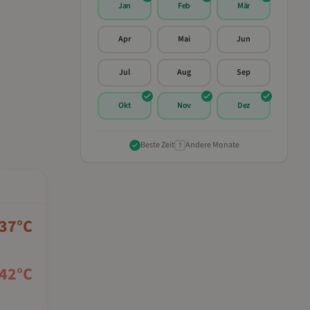
Jan
Feb
Mär
Apr
Mai
Jun
Jul
Aug
Sep
Okt
Nov
Dez
Beste Zeit
Andere Monate
?
37
°C
42
°C