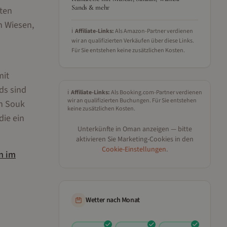
Sands & mehr
mten
n Wiesen,
ℹ️
Affiliate-Links:
Als Amazon-Partner verdienen
wir an qualifizierten Verkäufen über diese Links.
Für Sie entstehen keine zusätzlichen Kosten.
mit
ds sind
ℹ️
Affiliate-Links:
Als Booking.com-Partner verdienen
wir an qualifizierten Buchungen. Für Sie entstehen
ah Souk
keine zusätzlichen Kosten.
die ein
Unterkünfte in
Oman
anzeigen — bitte
aktivieren Sie Marketing-Cookies in den
Cookie-Einstellungen
.
n
im
Wetter nach Monat