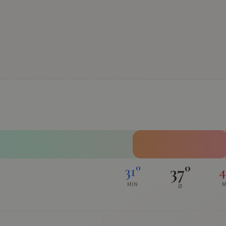
37
°
31
°
4
MIN
M
Ø