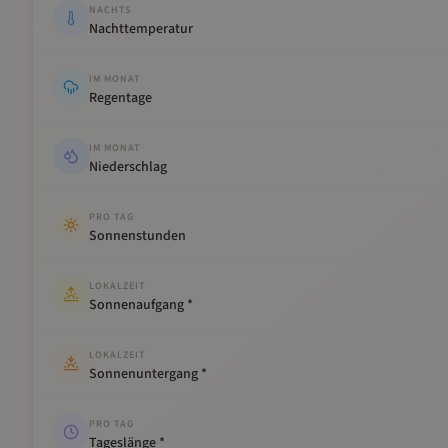
NACHTS
Nachttemperatur
IM MONAT
Regentage
IM MONAT
Niederschlag
PRO TAG
Sonnenstunden
LOKALZEIT
Sonnenaufgang *
LOKALZEIT
Sonnenuntergang *
PRO TAG
Tageslänge *