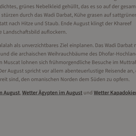
dichtes, grünes Nebelkleid gehüllt, das es so auf der gesa
e stürzen durch das Wadi Darbat, Kühe grasen auf sattgrüne
tatt nach Hitze und Staub. Ende August klingt der Khareef
e Landschaftsbild auflockern.
alalah als unverzichtbares Ziel einplanen. Das Wadi Darbat 
 und die archaischen Weihrauchbäume des Dhofar-Hochlan
In Muscat lohnen sich frühmorgendliche Besuche im Muttr
er August spricht vor allem abenteuerlustige Reisende an, 
ereit sind, den omanischen Norden dem Süden zu opfern.
m
August
,
Wetter
Ägypten
im
August
und
Wetter
Kapadokie