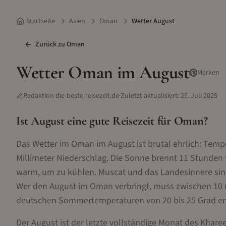
Startseite
Asien
Oman
Wetter August
Zurück zu
Oman
Wetter
Oman
im
August
Merken
Redaktion die-beste-reisezeit.de
·
Zuletzt aktualisiert:
25. Juli 2025
Ist
August
eine gute Reisezeit für
Oman
?
Das Wetter im Oman im August ist brutal ehrlich: Tempe
Millimeter Niederschlag. Die Sonne brennt 11 Stunden
warm, um zu kühlen. Muscat und das Landesinnere sind 
Wer den August im Oman verbringt, muss zwischen 10 u
deutschen Sommertemperaturen von 20 bis 25 Grad ent
Der August ist der letzte vollständige Monat des Khar