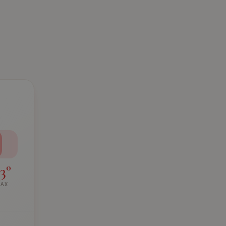
3
°
AX