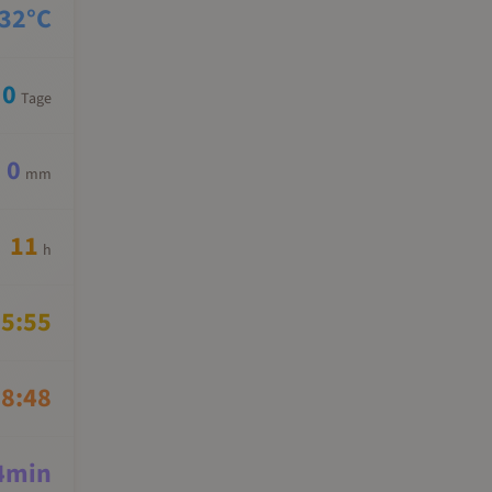
32
°C
0
Tage
0
mm
11
h
5:55
8:48
4
min