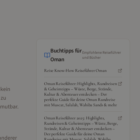
Buchtipps für
Empfohlene Reiseführer
und Bücher
Oman
Reise Know-How Reiseführer Oman
Oman Reiseführer: Highlights, Rundreisen
 kein
& Geheimtipps – Wüste, Berge, Strände,
Kultur & Abenteuer entdecken – Der
 zu
perfekte Guide für deine Oman Rundreise
mit Muscat, Salalah, Wahiba Sands & mehr
umutbar.
Oman Reiseführer 2025: Highlights,
Rundreisen & Geheimtipps – Wüste, Berge,
Strände, Kultur & Abenteuer entdecken –
Der perfekte Guide für deine Oman
onderer
Rundreise mit Muscat, Salalah, Wahiba