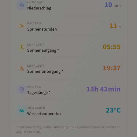
10
IM MONAT
mm
Niederschlag
11
PRO TAG
h
Sonnenstunden
05:55
LOKALZEIT
Sonnenaufgang *
19:37
LOKALZEIT
Sonnenuntergang *
13
h
42
min
PRO TAG
Tageslänge *
23
°C
ZUM BADEN
Wassertemperatur
* Sonnenaufgang, Sonnenuntergang und Tageslänge berechnet für den 15.
August
(Ortszeit).