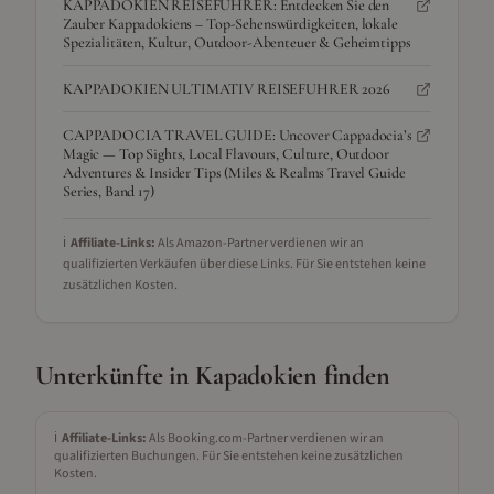
KAPPADOKIEN REISEFÜHRER: Entdecken Sie den
Zauber Kappadokiens – Top-Sehenswürdigkeiten, lokale
Spezialitäten, Kultur, Outdoor-Abenteuer & Geheimtipps
KAPPADOKIEN ULTIMATIV REISEFUHRER 2026
CAPPADOCIA TRAVEL GUIDE: Uncover Cappadocia’s
Magic — Top Sights, Local Flavours, Culture, Outdoor
Adventures & Insider Tips (Miles & Realms Travel Guide
Series, Band 17)
ℹ️
Affiliate-Links:
Als Amazon-Partner verdienen wir an
qualifizierten Verkäufen über diese Links. Für Sie entstehen keine
zusätzlichen Kosten.
Unterkünfte in
Kapadokien
finden
ℹ️
Affiliate-Links:
Als Booking.com-Partner verdienen wir an
qualifizierten Buchungen. Für Sie entstehen keine zusätzlichen
Kosten.