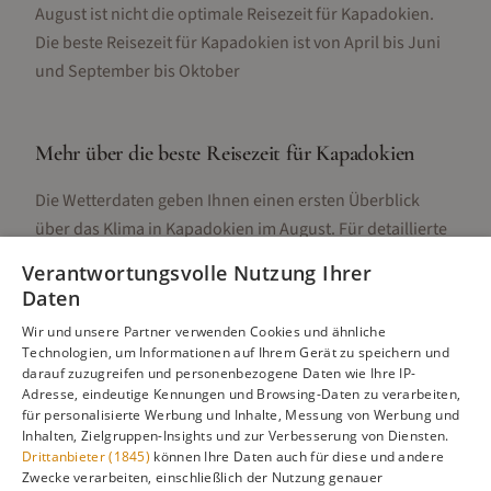
August ist nicht die optimale Reisezeit für Kapadokien.
Die beste Reisezeit für Kapadokien ist von April bis Juni
und September bis Oktober
Mehr über die beste Reisezeit für
Kapadokien
Die Wetterdaten geben Ihnen einen ersten Überblick
über das Klima in
Kapadokien
im
August
. Für detaillierte
Informationen zur besten Reisezeit, regionalen
Verantwortungsvolle Nutzung Ihrer
Unterschieden, Aktivitäten und Reisetipps besuchen Sie
Daten
unsere Hauptseite:
Wir und unsere Partner verwenden Cookies und ähnliche
Technologien, um Informationen auf Ihrem Gerät zu speichern und
darauf zuzugreifen und personenbezogene Daten wie Ihre IP-
Adresse, eindeutige Kennungen und Browsing-Daten zu verarbeiten,
Alle Infos zur besten Reisezeit
Kapadokien
für personalisierte Werbung und Inhalte, Messung von Werbung und
Inhalten, Zielgruppen-Insights und zur Verbesserung von Diensten.
Drittanbieter (1845)
können Ihre Daten auch für diese und andere
Zwecke verarbeiten, einschließlich der Nutzung genauer