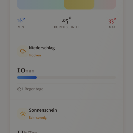
25
°
16
°
33
°
MIN
DURCHSCHNITT
MAX
Niederschlag
Trocken
10
mm
1
Regentage
Sonnenschein
Sehr sonnig
11