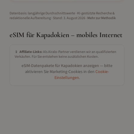
Datenbasis: langjährige Durchschnittswerte · KI-gestützte Recherche &
redaktionelle Aufbereitung
· Stand:
3. August 2026
·
Mehr zur Methodik
eSIM für
Kapadokien
– mobiles Internet
📱
Affiliate-Links:
Als Airalo-Partner verdienen wir an qualifizierten
Verkäufen. Für Sie entstehen keine zusätzlichen Kosten.
eSIM-Datenpakete für
Kapadokien
anzeigen — bitte
aktivieren Sie Marketing-Cookies in den
Cookie-
Einstellungen
.