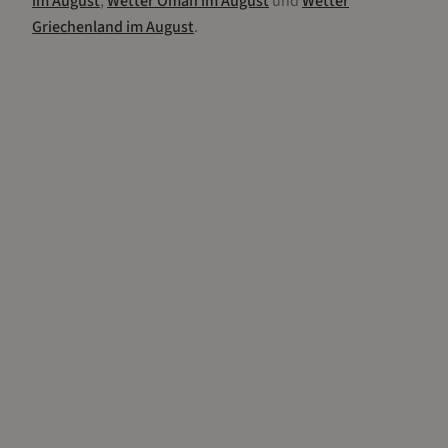
im
August
,
Wetter
Oman
im
August
und
Wetter
Griechenland
im
August
.