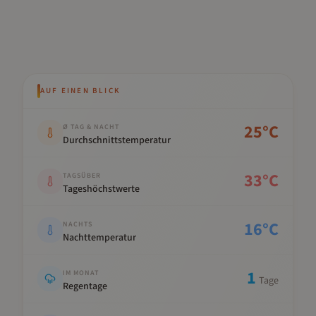
AUF EINEN BLICK
Kennwert
Wert
25
°C
Ø TAG & NACHT
Durchschnittstemperatur
33
°C
TAGSÜBER
Tageshöchstwerte
16
°C
NACHTS
Nachttemperatur
1
IM MONAT
Tage
Regentage