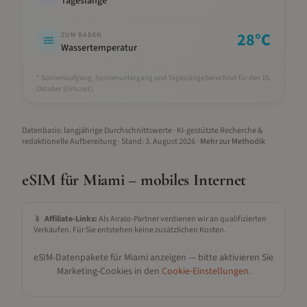
Tageslänge *
28
°C
ZUM BADEN
Wassertemperatur
* Sonnenaufgang, Sonnenuntergang und Tageslänge berechnet für den 15.
Oktober
(Ortszeit).
Datenbasis: langjährige Durchschnittswerte · KI-gestützte Recherche &
redaktionelle Aufbereitung
· Stand:
3. August 2026
·
Mehr zur Methodik
eSIM für
Miami
– mobiles Internet
📱
Affiliate-Links:
Als Airalo-Partner verdienen wir an qualifizierten
Verkäufen. Für Sie entstehen keine zusätzlichen Kosten.
eSIM-Datenpakete für
Miami
anzeigen — bitte aktivieren Sie
Marketing-Cookies in den
Cookie-Einstellungen
.