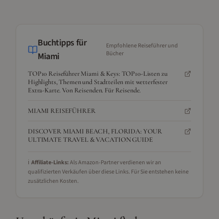
Buchtipps für
Empfohlene Reiseführer und
Bücher
Miami
TOP10 Reiseführer Miami & Keys: TOP10-Listen zu
Highlights, Themen und Stadtteilen mit wetterfester
Extra-Karte. Von Reisenden. Für Reisende.
MIAMI REISEFÜHRER
DISCOVER MIAMI BEACH, FLORIDA: YOUR
ULTIMATE TRAVEL & VACATION GUIDE
ℹ️
Affiliate-Links:
Als Amazon-Partner verdienen wir an
qualifizierten Verkäufen über diese Links. Für Sie entstehen keine
zusätzlichen Kosten.