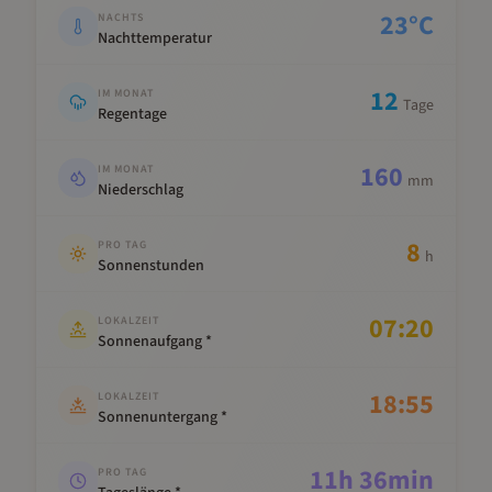
23
°C
NACHTS
Nachttemperatur
12
IM MONAT
Tage
Regentage
160
IM MONAT
mm
Niederschlag
8
PRO TAG
h
Sonnenstunden
07:20
LOKALZEIT
Sonnenaufgang *
18:55
LOKALZEIT
Sonnenuntergang *
11
h
36
min
PRO TAG