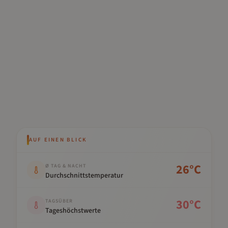
AUF EINEN BLICK
Kennwert
Wert
26
°C
Ø TAG & NACHT
Durchschnittstemperatur
30
°C
TAGSÜBER
Tageshöchstwerte