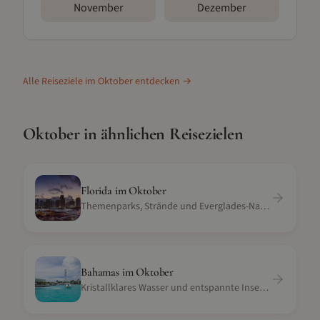
November
Dezember
Alle Reiseziele im
Oktober
entdecken →
Oktober
in ähnlichen Reisezielen
Florida
im
Oktober
Themenparks, Strände und Everglades-Natur
Bahamas
im
Oktober
Kristallklares Wasser und entspannte Inselatmosphäre