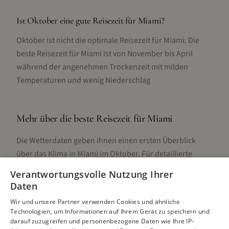
Ist Oktober eine gute Reisezeit für Miami?
Oktober ist nicht die optimale Reisezeit für Miami. Die
beste Reisezeit für Miami ist von November bis April
während der angenehmen Trockenzeit mit milden
Temperaturen und wenig Niederschlag
Mehr über die beste Reisezeit für
Miami
Die Wetterdaten geben Ihnen einen ersten Überblick
über das Klima in
Miami
im
Oktober
. Für detaillierte
Informationen zur besten Reisezeit, regionalen
Verantwortungsvolle Nutzung Ihrer
Unterschieden, Aktivitäten und Reisetipps besuchen Sie
Daten
unsere Hauptseite:
Wir und unsere Partner verwenden Cookies und ähnliche
Technologien, um Informationen auf Ihrem Gerät zu speichern und
darauf zuzugreifen und personenbezogene Daten wie Ihre IP-