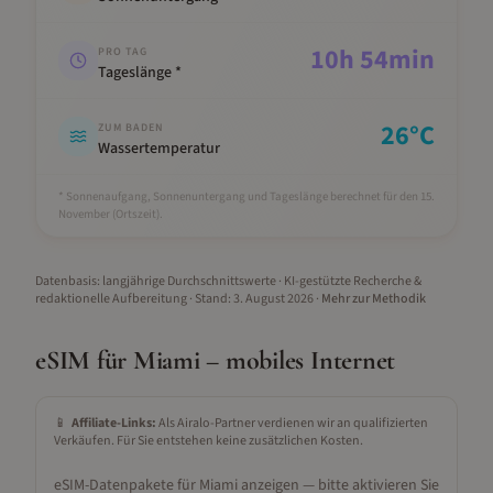
10
h
54
min
PRO TAG
Tageslänge *
26
°C
ZUM BADEN
Wassertemperatur
* Sonnenaufgang, Sonnenuntergang und Tageslänge berechnet für den 15.
November
(Ortszeit).
Datenbasis: langjährige Durchschnittswerte · KI-gestützte Recherche &
redaktionelle Aufbereitung
· Stand:
3. August 2026
·
Mehr zur Methodik
eSIM für
Miami
– mobiles Internet
📱
Affiliate-Links:
Als Airalo-Partner verdienen wir an qualifizierten
Verkäufen. Für Sie entstehen keine zusätzlichen Kosten.
eSIM-Datenpakete für
Miami
anzeigen — bitte aktivieren Sie