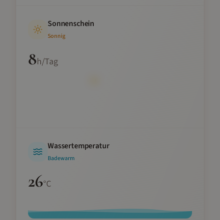
Sonnenschein
Sonnig
8
h/Tag
Wassertemperatur
Badewarm
26
°C