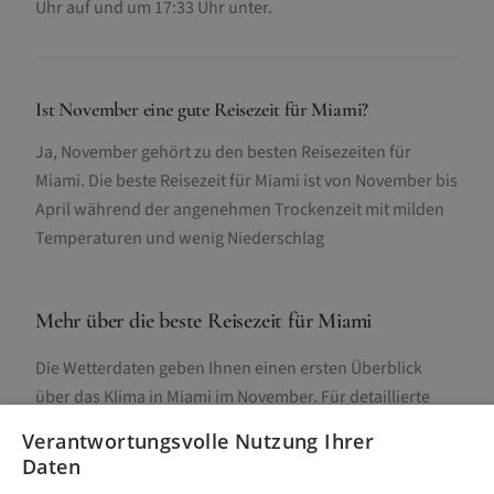
Uhr auf und um 17:33 Uhr unter.
Ist November eine gute Reisezeit für Miami?
Ja, November gehört zu den besten Reisezeiten für
Miami. Die beste Reisezeit für Miami ist von November bis
April während der angenehmen Trockenzeit mit milden
Temperaturen und wenig Niederschlag
Mehr über die beste Reisezeit für
Miami
Die Wetterdaten geben Ihnen einen ersten Überblick
über das Klima in
Miami
im
November
. Für detaillierte
Informationen zur besten Reisezeit, regionalen
Verantwortungsvolle Nutzung Ihrer
Unterschieden, Aktivitäten und Reisetipps besuchen Sie
Daten
unsere Hauptseite: