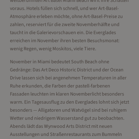
weltberühmten Art Basel Miami Beach wirft ihre Schatten
voraus. Hotels füllen sich schnell, und wer Art-Basel-
Atmosphäre erleben möchte, ohne Art-Basel-Preise zu
zahlen, reserviert für die zweite Novemberhälfte und
taucht in die Galerievorschauen ein. Die Everglades
erreichen im November ihren besten Besuchsmonat:
wenig Regen, wenig Moskitos, viele Tiere.
November in Miami bedeutet South Beach ohne
Gedränge: Das Art Deco Historic District und der Ocean
Drive lassen sich bei angenehmen Temperaturen in aller
Ruhe erkunden, die Farben der pastell-farbenen
Fassaden leuchten im klaren Novemberlicht besonders
warm. Ein Tagesausflug zu den Everglades lohnt sich jetzt
besonders — Alligatoren und Watvögel sind bei ruhigem
Wetter und niedrigem Wasserstand gut zu beobachten.
Abends lädt das Wynwood Arts District mit neuen
Ausstellungen und Straßenrestaurants zum Bummeln