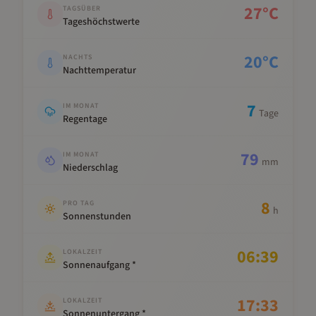
27
°C
TAGSÜBER
Tageshöchstwerte
20
°C
NACHTS
Nachttemperatur
7
IM MONAT
Tage
Regentage
79
IM MONAT
mm
Niederschlag
8
PRO TAG
h
Sonnenstunden
06:39
LOKALZEIT
Sonnenaufgang *
17:33
LOKALZEIT
Sonnenuntergang *