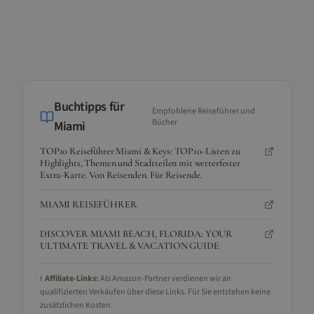
Buchtipps für
Empfohlene Reiseführer und
Bücher
Miami
TOP10 Reiseführer Miami & Keys: TOP10-Listen zu
Highlights, Themen und Stadtteilen mit wetterfester
Extra-Karte. Von Reisenden. Für Reisende.
MIAMI REISEFÜHRER
DISCOVER MIAMI BEACH, FLORIDA: YOUR
ULTIMATE TRAVEL & VACATION GUIDE
ℹ️
Affiliate-Links:
Als Amazon-Partner verdienen wir an
qualifizierten Verkäufen über diese Links. Für Sie entstehen keine
zusätzlichen Kosten.