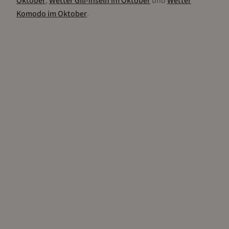
Oktober
,
Wetter
Gili-Inseln
im
Oktober
und
Wetter
Komodo
im
Oktober
.