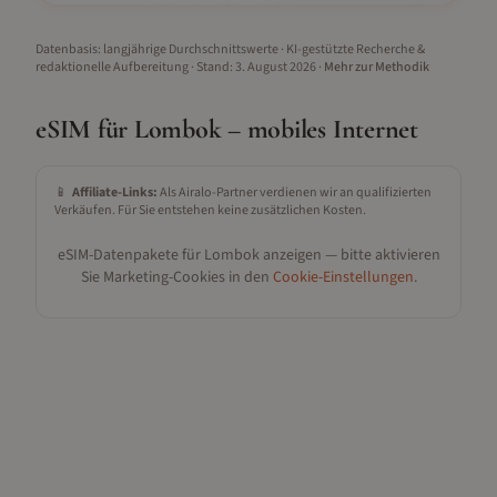
Datenbasis: langjährige Durchschnittswerte · KI-gestützte Recherche &
redaktionelle Aufbereitung
· Stand:
3. August 2026
·
Mehr zur Methodik
eSIM für
Lombok
– mobiles Internet
📱
Affiliate-Links:
Als Airalo-Partner verdienen wir an qualifizierten
Verkäufen. Für Sie entstehen keine zusätzlichen Kosten.
eSIM-Datenpakete für
Lombok
anzeigen — bitte aktivieren
Sie Marketing-Cookies in den
Cookie-Einstellungen
.