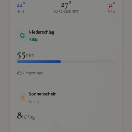
27
°
22
°
32
°
MIN
DURCHSCHNITT
MAX
Niederschlag
Mäßig
55
mm
6
Regentage
Sonnenschein
Sonnig
8
h/Tag