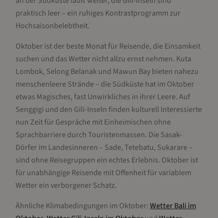
an der Südküste läuft weiter, die Gili-Inseln sind
praktisch leer – ein ruhiges Kontrastprogramm zur
Hochsaisonbelebtheit.
Oktober ist der beste Monat für Reisende, die Einsamkeit
suchen und das Wetter nicht allzu ernst nehmen. Kuta
Lombok, Selong Belanak und Mawun Bay bieten nahezu
menschenleere Strände – die Südküste hat im Oktober
etwas Magisches, fast Unwirkliches in ihrer Leere. Auf
Senggigi und den Gili-Inseln finden kulturell Interessierte
nun Zeit für Gespräche mit Einheimischen ohne
Sprachbarriere durch Touristenmassen. Die Sasak-
Dörfer im Landesinneren – Sade, Tetebatu, Sukarare –
sind ohne Reisegruppen ein echtes Erlebnis. Oktober ist
für unabhängige Reisende mit Offenheit für variablem
Wetter ein verborgener Schatz.
Ähnliche Klimabedingungen im
Oktober
:
Wetter
Bali
im