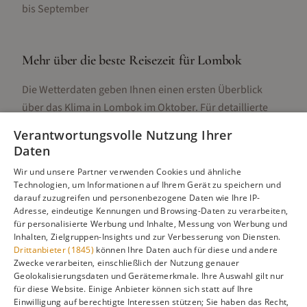
bis September
Mehr über die beste Reisezeit für
Lombok
Die Wetterdaten geben Ihnen einen ersten Überblick
über das Klima in
Lombok
im
Oktober
. Für detaillierte
Informationen zur besten Reisezeit, regionalen
Verantwortungsvolle Nutzung Ihrer
Unterschieden, Aktivitäten und Reisetipps besuchen Sie
Daten
unsere Hauptseite:
Wir und unsere Partner verwenden Cookies und ähnliche
Technologien, um Informationen auf Ihrem Gerät zu speichern und
darauf zuzugreifen und personenbezogene Daten wie Ihre IP-
Adresse, eindeutige Kennungen und Browsing-Daten zu verarbeiten,
Alle Infos zur besten Reisezeit
Lombok
für personalisierte Werbung und Inhalte, Messung von Werbung und
Inhalten, Zielgruppen-Insights und zur Verbesserung von Diensten.
Drittanbieter (1845)
können Ihre Daten auch für diese und andere
Zwecke verarbeiten, einschließlich der Nutzung genauer
Geolokalisierungsdaten und Gerätemerkmale. Ihre Auswahl gilt nur
Gefällt dir diese Seite? Teile sie auf Pinterest!
für diese Website. Einige Anbieter können sich statt auf Ihre
Einwilligung auf berechtigte Interessen stützen; Sie haben das Recht,