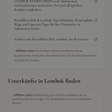
LOMBOK REISEFÜHRER 2026: Indonesiens
Inseltraditionen, malerische Orte und alltäglichen
Komfort entdecken
Reiseführer Bali & Lombok: Top-Erlebnisse, Routenpläne,
Wege und Experten-Tipps für Ihre Traumreise zu
Indonesiens Inseln
Stefan Loose Reiseführer Bali, Lombok: mit Reiseatlas
ℹ️
Affiliate-Links:
Als Amazon-Partner verdienen wir an
qualifizierten Verkäufen über diese Links. Für Sie entstehen keine
zusätzlichen Kosten.
Unterkünfte in
Lombok
finden
ℹ️
Affiliate-Links:
Als Booking.com-Partner verdienen wir an
qualifizierten Buchungen. Für Sie entstehen keine zusätzlichen
Kosten.