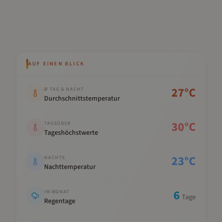
AUF EINEN BLICK
Kennwert
Wert
27
°C
Ø TAG & NACHT
Durchschnittstemperatur
30
°C
TAGSÜBER
Tageshöchstwerte
23
°C
NACHTS
Nachttemperatur
6
IM MONAT
Tage
Regentage