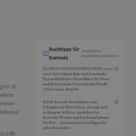
Buchtipps für
Empfohlene
Reiseführer und Bücher
Komodo
FLORES-INSELN REISEFÜHRER 2025–
2026: Von Labuan Bajo nach Larantuka:
Der ausführlichste Reiseführer für Flores
und den Komodo-Nationalpark (World
glich 35
Atlas Guides, Band 8)
enehme
Bali & Komodo Reiseführer 2026:
orchler
Erkunden Sie Balis Kultur, Strände und
 Während
verborgene Schätze, entdecken Sie
Komodos Warane und Inseln und planen
Sie Ihre ... praktischen Ratschlägen für
jeden Reisenden.
 trifft