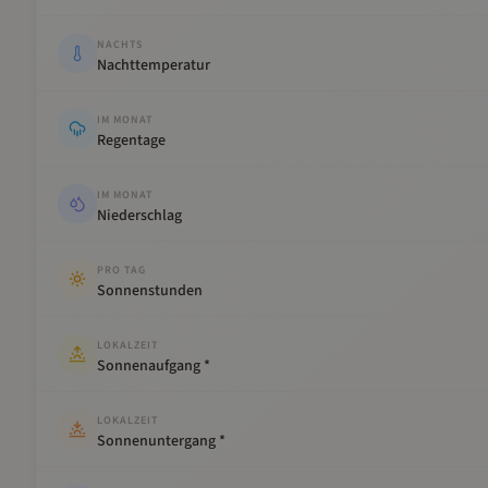
NACHTS
Nachttemperatur
IM MONAT
Regentage
IM MONAT
Niederschlag
PRO TAG
Sonnenstunden
LOKALZEIT
Sonnenaufgang *
LOKALZEIT
Sonnenuntergang *