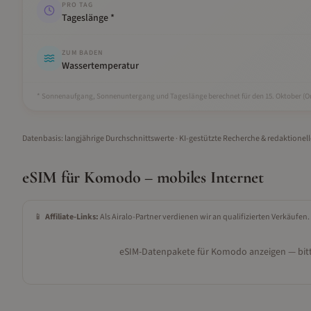
PRO TAG
Tageslänge *
ZUM BADEN
Wassertemperatur
* Sonnenaufgang, Sonnenuntergang und Tageslänge berechnet für den 15.
Oktober
(Or
Datenbasis: langjährige Durchschnittswerte · KI-gestützte Recherche & redaktionel
eSIM für
Komodo
– mobiles Internet
📱
Affiliate-Links:
Als Airalo-Partner verdienen wir an qualifizierten Verkäufen.
eSIM-Datenpakete für
Komodo
anzeigen — bitt