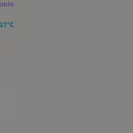
8
min
27
°C