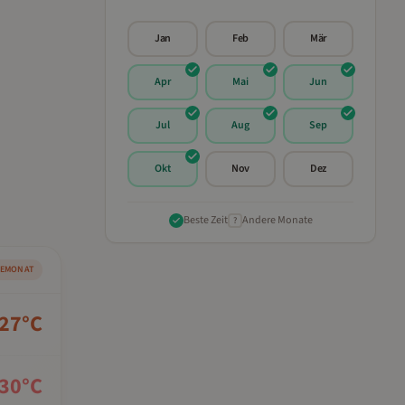
Jan
Feb
Mär
Apr
Mai
Jun
Jul
Aug
Sep
Okt
Nov
Dez
Beste Zeit
Andere Monate
?
SEMONAT
27
°C
30
°C