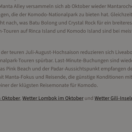
 Manta Alley versammeln sich ab Oktober wieder Mantaroch
en, die der Komodo-Nationalpark zu bieten hat. Gleichzeit
ht nach, was Batu Bolong und Crystal Rock für ein breiteres
Touren auf Rinca Island und Komodo Island sind bei meis
 der teuren Juli-August-Hochsaison reduzieren sich Liveab
ionalpark-Touren spürbar. Last-Minute-Buchungen sind wied
. Das Pink Beach und der Padar-Aussichtspunkt empfangen de
it Manta-Fokus und Reisende, die günstige Konditionen mi
 einer der klügsten Reisemonate für Komodo.
m
Oktober
,
Wetter
Lombok
im
Oktober
und
Wetter
Gili-Insel