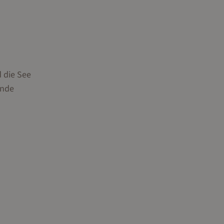
 die See
ende