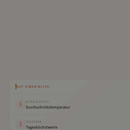
AUF EINEN BLICK
Kennwert
Wert
Ø TAG & NACHT
Durchschnittstemperatur
TAGSÜBER
Tageshöchstwerte