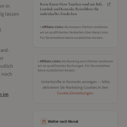
Reise Know-How Tauchen rund um Bali,
en in
Lombok und Komodo: Reiseführer für
ig lassen
individuelles Entdecken
ℹ️
Affiliate-Links:
Als Amazon-Partner verdienen
t
wir an qualifizierten Verkäufen über diese Links.
Für Sie entstehen keine zusätzlichen Kosten.
oard-
er
ℹ️
Affiliate-Links:
Als Booking.com-Partner verdienen
utlich
wir an qualifizierten Buchungen. Für Sie entstehen
keine zusätzlichen Kosten.
t noch
Unterkünfte in
Komodo
anzeigen — bitte
aktivieren Sie Marketing-Cookies in den
Cookie-Einstellungen
.
n
im
Wetter nach Monat