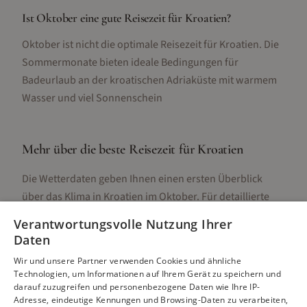
Ist Oktober eine gute Reisezeit für Kroatien?
Oktober ist nicht die optimale Reisezeit für Kroatien. Die
Sommermonate bieten ideale Bedingungen für
Badeurlaub an der kroatischen Adriaküste mit warmem
Wasser und viel Sonnenschein
Mehr über die beste Reisezeit für
Kroatien
Die Wetterdaten geben Ihnen einen ersten Überblick
über das Klima in
Kroatien
im
Oktober
. Für detaillierte
Informationen zur besten Reisezeit, regionalen
Verantwortungsvolle Nutzung Ihrer
Unterschieden, Aktivitäten und Reisetipps besuchen Sie
Daten
unsere Hauptseite:
Wir und unsere Partner verwenden Cookies und ähnliche
Technologien, um Informationen auf Ihrem Gerät zu speichern und
darauf zuzugreifen und personenbezogene Daten wie Ihre IP-
Adresse, eindeutige Kennungen und Browsing-Daten zu verarbeiten,