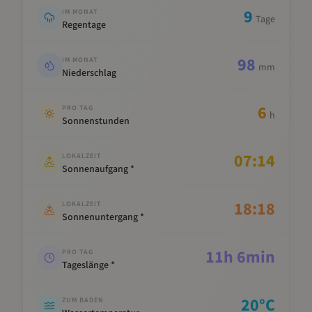
9
IM MONAT
Tage
Regentage
98
IM MONAT
mm
Niederschlag
6
PRO TAG
h
Sonnenstunden
07:14
LOKALZEIT
Sonnenaufgang *
18:18
LOKALZEIT
Sonnenuntergang *
11
h
6
min
PRO TAG
Tageslänge *
20
°C
ZUM BADEN