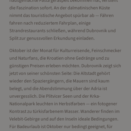
hausgemachte Pasta geraspelt bekommen hat, versteht
die Faszination sofort. An der dalmatinischen Küste
nimmt das touristische Angebot spürbar ab — Fähren
fahren nach reduziertem Fahrplan, einige
Strandrestaurants schließen, während Dubrovnik und
Split zur genussvollen Erkundung einladen.
Oktober ist der Monat für Kulturreisende, Feinschmecker
und Naturfans, die Kroatien ohne Gedränge und zu
günstigen Preisen erleben möchten. Dubrovnik zeigt sich
jetzt von seiner schönsten Seite: Die Altstadt gehört
wieder den Spaziergängern, die Mauern sind kaum
belegt, und die Abendstimmung über der Adria ist
unvergesslich. Die Plitvicer Seen und der Krka-
Nationalpark leuchten in Herbstfarben — ein fotogener
Kontrast zu türkisfarbenem Wasser. Wanderer finden im
Velebit-Gebirge und auf den Inseln ideale Bedingungen.
Für Badeurlaub ist Oktober nur bedingt geeignet, für