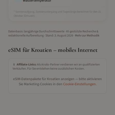
Wassertemperatur
* Sonnenaufgang, Sonnenuntergang und Tageslänge berechnet für den 15.
Oktober
(Ortszeit).
Datenbasis: langjährige Durchschnittswerte · KI-gestützte Recherche &
redaktionelle Aufbereitung
· Stand:
3. August 2026
·
Mehr zur Methodik
eSIM für
Kroatien
– mobiles Internet
📱
Affiliate-Links:
Als Airalo-Partner verdienen wir an qualifizierten
Verkäufen. Für Sie entstehen keine zusätzlichen Kosten.
eSIM-Datenpakete für
Kroatien
anzeigen — bitte aktivieren
Sie Marketing-Cookies in den
Cookie-Einstellungen
.