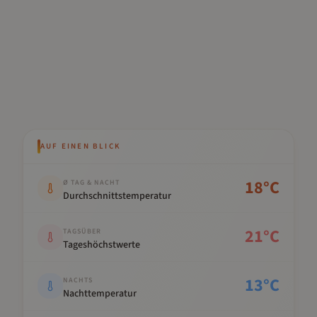
AUF EINEN BLICK
Kennwert
Wert
18
°C
Ø TAG & NACHT
Durchschnittstemperatur
21
°C
TAGSÜBER
Tageshöchstwerte
13
°C
NACHTS
Nachttemperatur