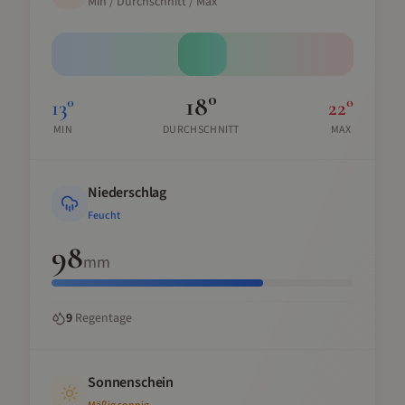
Min / Durchschnitt / Max
18
°
13
°
22
°
MIN
DURCHSCHNITT
MAX
Niederschlag
Feucht
98
mm
9
Regentage
Sonnenschein