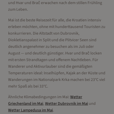
und Hvar und Brač erwachen nach dem stillen Frühling
zum Leben.
Mai ist die beste Reisezeit für alle, die Kroatien intensiv
erleben möchten, ohne mit hunderttausend Touristen zu
konkurrieren. Die Altstadt von Dubrovnik,
Diokletianspalast in Split und die Plitvicer Seen sind
deutlich angenehmer zu besuchen als im Juli oder
August — und deutlich günstiger. Hvar und Brač locken
mit ersten Strandtagen und offenem Nachtleben. Für
Wanderer und Aktivurlauber sind die gemäßigten
Temperaturen ideal: Inselhüpfen, Kajak an der Küste und
Wanderungen im Nationalpark Krka machen bei 23°C viel
mehr Spaß als bei 33°C.
Ähnliche Klimabedingungen im
Mai
:
Wetter
Griechenland
im
Mai
,
Wetter
Dubrovnik
im
Mai
und
Wetter
Lampedusa
im
Mai
.