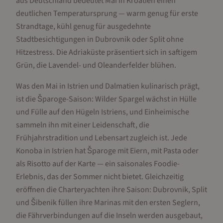
aus Deutschland bedeutet Mai in Kroatien einen
deutlichen Temperatursprung — warm genug für erste
Strandtage, kühl genug für ausgedehnte
Stadtbesichtigungen in Dubrovnik oder Split ohne
Hitzestress. Die Adriaküste präsentiert sich in saftigem
Grün, die Lavendel- und Oleanderfelder blühen.
Was den Mai in Istrien und Dalmatien kulinarisch prägt,
ist die Šparoge-Saison: Wilder Spargel wächst in Hülle
und Fülle auf den Hügeln Istriens, und Einheimische
sammeln ihn mit einer Leidenschaft, die
Frühjahrstradition und Lebensart zugleich ist. Jede
Konoba in Istrien hat Šparoge mit Eiern, mit Pasta oder
als Risotto auf der Karte — ein saisonales Foodie-
Erlebnis, das der Sommer nicht bietet. Gleichzeitig
eröffnen die Charteryachten ihre Saison: Dubrovnik, Split
und Šibenik füllen ihre Marinas mit den ersten Seglern,
die Fährverbindungen auf die Inseln werden ausgebaut,