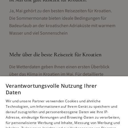
Ja, Mai gehört zu den besten Reisezeiten für Kroatien.
Die Sommermonate bieten ideale Bedingungen für
Badeurlaub an der kroatischen Adriaküste mit warmem
Wasser und viel Sonnenschein
Mehr über die beste Reisezeit für
Kroatien
Die Wetterdaten geben Ihnen einen ersten Überblick
über das Klima in
Kroatien
im
Mai
. Für detaillierte
Informationen zur besten Reisezeit, regionalen
Verantwortungsvolle Nutzung Ihrer
Unterschieden, Aktivitäten und Reisetipps besuchen Sie
Daten
unsere Hauptseite:
Wir und unsere Partner verwenden Cookies und ähnliche
Technologien, um Informationen auf Ihrem Gerät zu speichern und
darauf zuzugreifen und personenbezogene Daten wie Ihre IP-
Adresse, eindeutige Kennungen und Browsing-Daten zu verarbeiten,
Alle Infos zur besten Reisezeit
Kroatien
für personalisierte Werbung und Inhalte, Messung von Werbung und