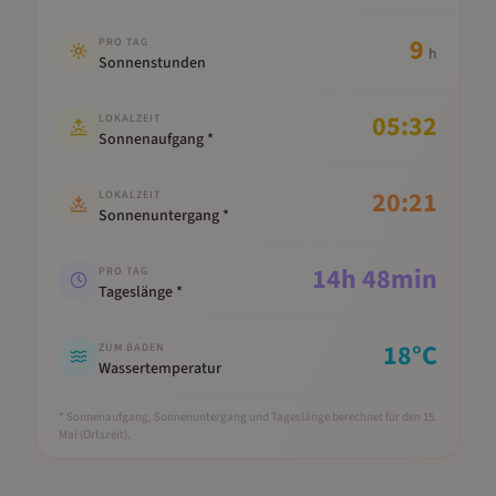
9
PRO TAG
h
Sonnenstunden
05:32
LOKALZEIT
Sonnenaufgang *
20:21
LOKALZEIT
Sonnenuntergang *
14
h
48
min
PRO TAG
Tageslänge *
18
°C
ZUM BADEN
Wassertemperatur
* Sonnenaufgang, Sonnenuntergang und Tageslänge berechnet für den 15.
Mai
(Ortszeit).