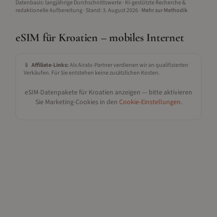
Datenbasis: langjährige Durchschnittswerte · KI-gestützte Recherche &
redaktionelle Aufbereitung
· Stand:
3. August 2026
·
Mehr zur Methodik
eSIM für
Kroatien
– mobiles Internet
📱
Affiliate-Links:
Als Airalo-Partner verdienen wir an qualifizierten
Verkäufen. Für Sie entstehen keine zusätzlichen Kosten.
eSIM-Datenpakete für
Kroatien
anzeigen — bitte aktivieren
Sie Marketing-Cookies in den
Cookie-Einstellungen
.