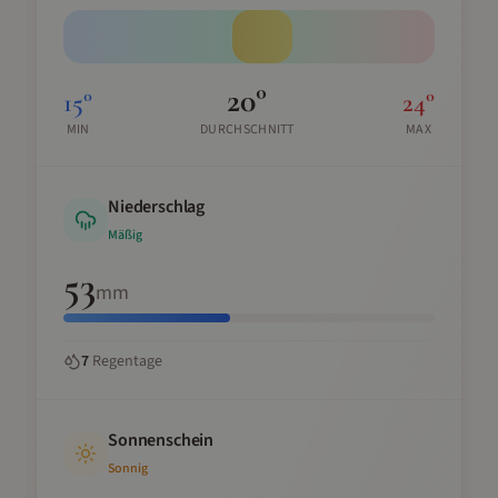
20
°
15
°
24
°
MIN
DURCHSCHNITT
MAX
Niederschlag
Mäßig
53
mm
7
Regentage
Sonnenschein
Sonnig