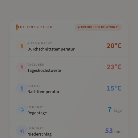
AUF EINEN BLICK
EMPFOHLENER REISEMONAT
Kennwert
Wert
20
°C
Ø TAG & NACHT
Durchschnittstemperatur
23
°C
TAGSÜBER
Tageshöchstwerte
15
°C
NACHTS
Nachttemperatur
7
IM MONAT
Tage
Regentage
53
IM MONAT
mm
Niederschlag