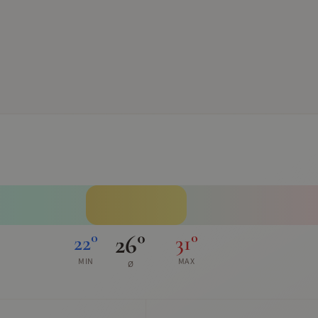
26
°
22
°
31
°
MIN
MAX
Ø