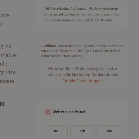
n
ℹ️
Affiliate-Links:
Als Amazon-Partner verdienen
üste
wir an qualifizierten Verkäufen über diese Links.
Für Sie entstehen keine zusätzlichen Kosten.
er
g ins
ℹ️
Affiliate-Links:
Als Booking.com-Partner verdienen
wir an qualifizierten Buchungen. Für Sie entstehen
rnative
keine zusätzlichen Kosten.
ende
Unterkünfte in
Kreta
anzeigen — bitte
gshitze
aktivieren Sie Marketing-Cookies in den
hebene
Cookie-Einstellungen
.
im
Wetter nach Monat
Jan
Feb
Mär