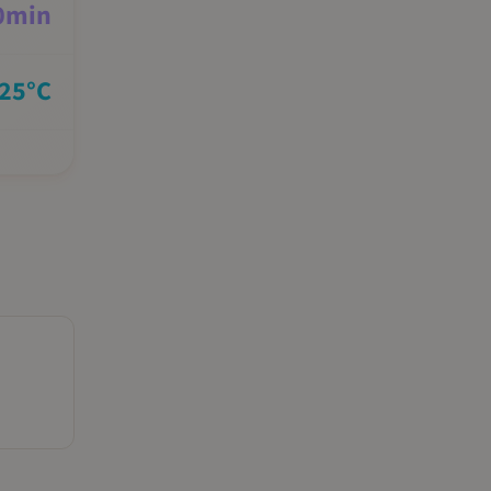
0
min
25
°C