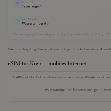
PRO TAG
Tageslänge *
ZUM BADEN
Wassertemperatur
* Sonnenaufgang, Sonnenuntergang und Tageslänge berechnet für den 15.
August
(Ort
Datenbasis: langjährige Durchschnittswerte · KI-gestützte Recherche & redaktionel
eSIM für
Kreta
– mobiles Internet
📱
Affiliate-Links:
Als Airalo-Partner verdienen wir an qualifizierten Verkäufen.
eSIM-Datenpakete für
Kreta
anzeigen — bitte 