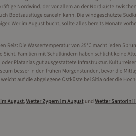
 kräftige Nordwind, der vor allem an der Nordküste zwische
uch Bootsausflüge canceln kann. Die windgeschützte Südk
iger. Wer im August bucht, sollte alles bereits Monate vorh
enen Reiz: Die Wassertemperatur von 25°C macht jeden Sprun
Sicht. Familien mit Schulkindern haben schlicht keine Alte
 oder Platanias gut ausgestattete Infrastruktur. Kulturreis
eum besser in den frühen Morgenstunden, bevor die Mitta
eicht auf die abgelegene Ostküste bei Sitia oder die Hoc
im
August
,
Wetter
Zypern
im
August
und
Wetter
Santorini