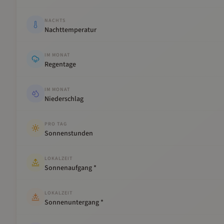
NACHTS
Nachttemperatur
IM MONAT
Regentage
IM MONAT
Niederschlag
PRO TAG
Sonnenstunden
LOKALZEIT
Sonnenaufgang *
LOKALZEIT
Sonnenuntergang *