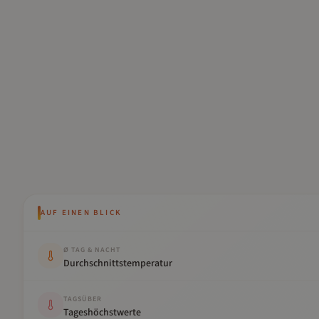
AUF EINEN BLICK
Kennwert
Wert
Ø TAG & NACHT
Durchschnittstemperatur
TAGSÜBER
Tageshöchstwerte