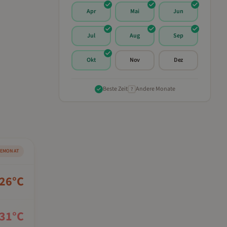
Apr
Mai
Jun
Jul
Aug
Sep
Okt
Nov
Dez
Beste Zeit
Andere Monate
?
SEMONAT
26
°C
31
°C