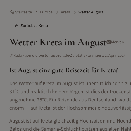
Startseite
Europa
Kreta
Wetter August
Zurück zu
Kreta
Wetter
Kreta
im
August
Merken
Redaktion die-beste-reisezeit.de
·
Zuletzt aktualisiert:
2. April 2024
Ist
August
eine gute Reisezeit für
Kreta
?
Das Wetter auf Kreta im August ist unerbittlich sonni
31°C und praktisch keinem Regen ist dies der trockens
angenehme 25°C. Für Reisende aus Deutschland, wo der
enorm — auf Kreta ist der Hochsommer eine zuverlässi
August ist auf Kreta gleichzeitig Hochsaison und Hochdru
Balos und die Samaria-Schlucht platzen aus allen Näht