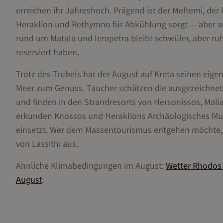
erreichen ihr Jahreshoch. Prägend ist der Meltemi, der
Heraklion und Rethymno für Abkühlung sorgt — aber a
rund um Matala und Ierapetra bleibt schwüler, aber ruh
reserviert haben.
Trotz des Trubels hat der August auf Kreta seinen eig
Meer zum Genuss. Taucher schätzen die ausgezeichnete 
und finden in den Strandresorts von Hersonissos, Malia
erkunden Knossos und Heraklions Archäologisches Mus
einsetzt. Wer dem Massentourismus entgehen möchte, w
von Lassithi aus.
Ähnliche Klimabedingungen im
August
:
Wetter
Rhodos
August
.