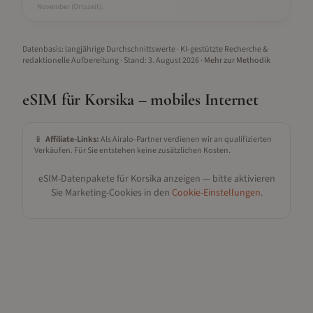
November
(Ortszeit).
Datenbasis: langjährige Durchschnittswerte · KI-gestützte Recherche &
redaktionelle Aufbereitung
· Stand:
3. August 2026
·
Mehr zur Methodik
eSIM für
Korsika
– mobiles Internet
📱
Affiliate-Links:
Als Airalo-Partner verdienen wir an qualifizierten
Verkäufen. Für Sie entstehen keine zusätzlichen Kosten.
eSIM-Datenpakete für
Korsika
anzeigen — bitte aktivieren
Sie Marketing-Cookies in den
Cookie-Einstellungen
.