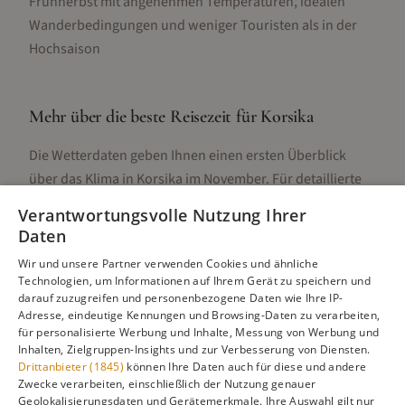
Frühherbst mit angenehmen Temperaturen, idealen
Wanderbedingungen und weniger Touristen als in der
Hochsaison
Mehr über die beste Reisezeit für
Korsika
Die Wetterdaten geben Ihnen einen ersten Überblick
über das Klima in
Korsika
im
November
. Für detaillierte
Informationen zur besten Reisezeit, regionalen
Verantwortungsvolle Nutzung Ihrer
Unterschieden, Aktivitäten und Reisetipps besuchen Sie
Daten
unsere Hauptseite:
Wir und unsere Partner verwenden Cookies und ähnliche
Technologien, um Informationen auf Ihrem Gerät zu speichern und
darauf zuzugreifen und personenbezogene Daten wie Ihre IP-
Adresse, eindeutige Kennungen und Browsing-Daten zu verarbeiten,
Alle Infos zur besten Reisezeit
Korsika
für personalisierte Werbung und Inhalte, Messung von Werbung und
Inhalten, Zielgruppen-Insights und zur Verbesserung von Diensten.
Drittanbieter (1845)
können Ihre Daten auch für diese und andere
Zwecke verarbeiten, einschließlich der Nutzung genauer
Geolokalisierungsdaten und Gerätemerkmale. Ihre Auswahl gilt nur