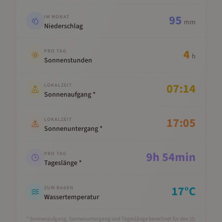
95
IM MONAT
mm
Niederschlag
4
PRO TAG
h
Sonnenstunden
07:14
LOKALZEIT
Sonnenaufgang *
17:05
LOKALZEIT
Sonnenuntergang *
9
h
54
min
PRO TAG
Tageslänge *
17
°C
ZUM BADEN
Wassertemperatur
* Sonnenaufgang, Sonnenuntergang und Tageslänge berechnet für den 15.