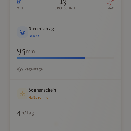
13
°
8
°
17
°
MIN
DURCHSCHNITT
MAX
Niederschlag
Feucht
95
mm
9
Regentage
Sonnenschein
Mäßig sonnig
4
h/Tag