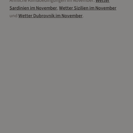
Ähnliche Klimabedingungen im
November
:
Wetter
Sardinien
im
November
,
Wetter
Sizilien
im
November
und
Wetter
Dubrovnik
im
November
.