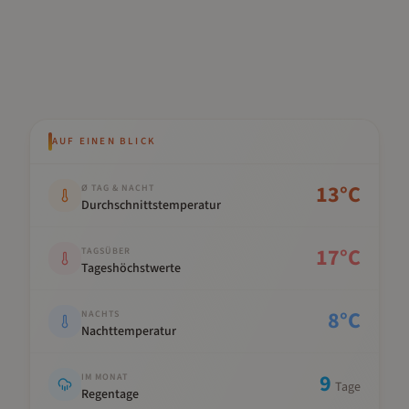
AUF EINEN BLICK
Kennwert
Wert
13
°C
Ø TAG & NACHT
Durchschnittstemperatur
17
°C
TAGSÜBER
Tageshöchstwerte
8
°C
NACHTS
Nachttemperatur
9
IM MONAT
Tage
Regentage