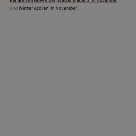
Kanaren
im
November
,
Wetter
Madeira
im
November
und
Wetter
Azoren
im
November
.