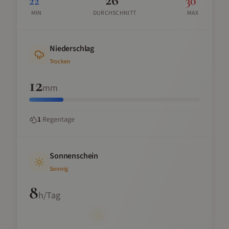
22
°
30
°
MIN
DURCHSCHNITT
MAX
Niederschlag
Trocken
12
mm
1
Regentage
Sonnenschein
Sonnig
8
h/Tag