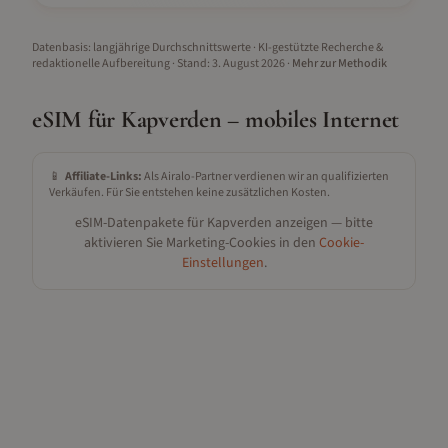
Datenbasis: langjährige Durchschnittswerte · KI-gestützte Recherche &
redaktionelle Aufbereitung
· Stand:
3. August 2026
·
Mehr zur Methodik
eSIM für
Kapverden
– mobiles Internet
📱
Affiliate-Links:
Als Airalo-Partner verdienen wir an qualifizierten
Verkäufen. Für Sie entstehen keine zusätzlichen Kosten.
eSIM-Datenpakete für
Kapverden
anzeigen — bitte
aktivieren Sie Marketing-Cookies in den
Cookie-
Einstellungen
.