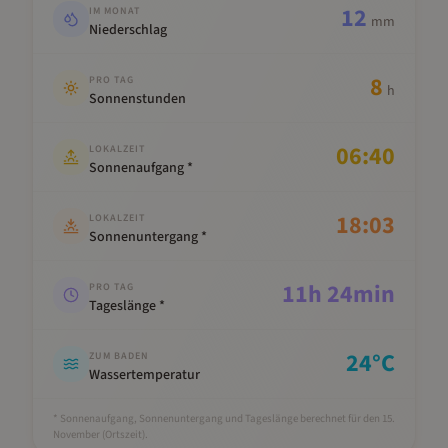
12
IM MONAT
mm
Niederschlag
8
PRO TAG
h
Sonnenstunden
06:40
LOKALZEIT
Sonnenaufgang *
18:03
LOKALZEIT
Sonnenuntergang *
11
h
24
min
PRO TAG
Tageslänge *
24
°C
ZUM BADEN
Wassertemperatur
* Sonnenaufgang, Sonnenuntergang und Tageslänge berechnet für den 15.
November
(Ortszeit).