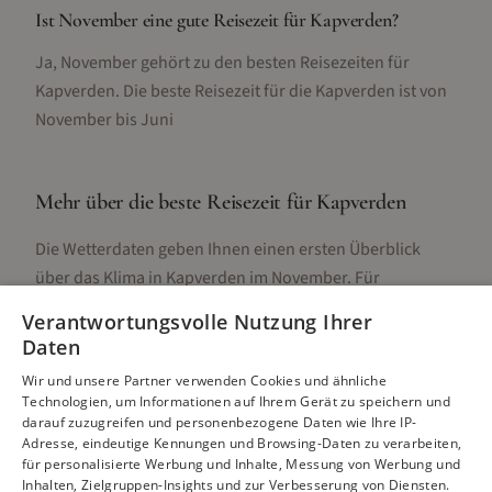
Ist November eine gute Reisezeit für Kapverden?
Ja, November gehört zu den besten Reisezeiten für
Kapverden. Die beste Reisezeit für die Kapverden ist von
November bis Juni
Mehr über die beste Reisezeit für
Kapverden
Die Wetterdaten geben Ihnen einen ersten Überblick
über das Klima in
Kapverden
im
November
. Für
detaillierte Informationen zur besten Reisezeit,
Verantwortungsvolle Nutzung Ihrer
regionalen Unterschieden, Aktivitäten und Reisetipps
Daten
besuchen Sie unsere Hauptseite:
Wir und unsere Partner verwenden Cookies und ähnliche
Technologien, um Informationen auf Ihrem Gerät zu speichern und
darauf zuzugreifen und personenbezogene Daten wie Ihre IP-
Adresse, eindeutige Kennungen und Browsing-Daten zu verarbeiten,
Alle Infos zur besten Reisezeit
Kapverden
für personalisierte Werbung und Inhalte, Messung von Werbung und
Inhalten, Zielgruppen-Insights und zur Verbesserung von Diensten.