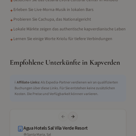
Besuchen Sie das Cesária Évora Cultural Center in Mindelo
✦
Erleben Sie Live-Morna-Musik in lokalen Bars
✦
Probieren Sie Cachupa, das Nationalgericht
✦
Lokale Märkte zeigen das authentische kapverdianische Leben
✦
Lernen Sie einige Worte Kriolu für tiefere Verbindungen
✦
Empfohlene Unterkünfte in
Kapverden
ℹ️
Affiliate-Links:
Als Expedia-Partner verdienen wir an qualifizierten
Buchungen über diese Links. Für Sie entstehen keine zusätzlichen
Kosten. Die Preise und Verfügbarkeit können variieren.
Previous slide
Next slide
Agua Hotels Sal Vila Verde Resort
Santa Maria, Sal