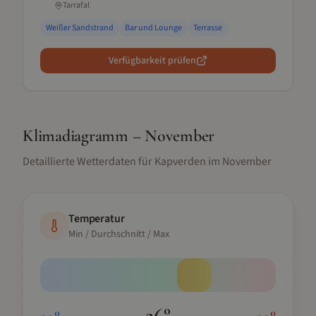
Tarrafal
Weißer Sandstrand
Bar und Lounge
Terrasse
Verfügbarkeit prüfen
Klimadiagramm –
November
Detaillierte Wetterdaten für
Kapverden
im
November
Temperatur
Min / Durchschnitt / Max
26
°