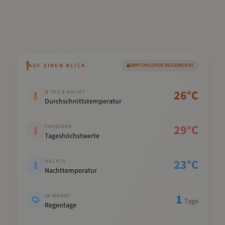
AUF EINEN BLICK
EMPFOHLENER REISEMONAT
Kennwert
Wert
26
°C
Ø TAG & NACHT
Durchschnittstemperatur
29
°C
TAGSÜBER
Tageshöchstwerte
23
°C
NACHTS
Nachttemperatur
1
IM MONAT
Tage
Regentage