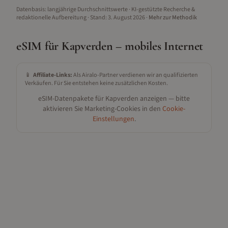
Datenbasis: langjährige Durchschnittswerte · KI-gestützte Recherche &
redaktionelle Aufbereitung
· Stand:
3. August 2026
·
Mehr zur Methodik
eSIM für
Kapverden
– mobiles Internet
📱
Affiliate-Links:
Als Airalo-Partner verdienen wir an qualifizierten
Verkäufen. Für Sie entstehen keine zusätzlichen Kosten.
eSIM-Datenpakete für
Kapverden
anzeigen — bitte
aktivieren Sie Marketing-Cookies in den
Cookie-
Einstellungen
.