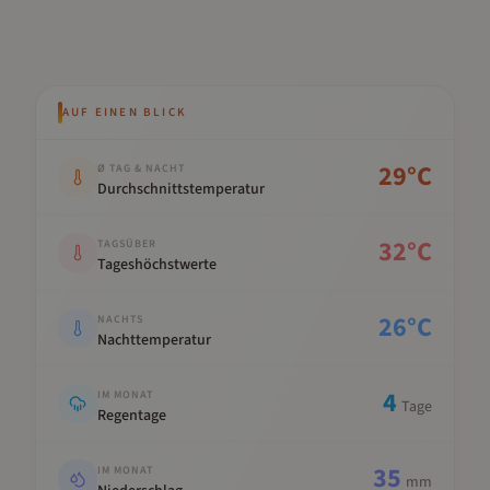
AUF EINEN BLICK
Kennwert
Wert
29
°C
Ø TAG & NACHT
Durchschnittstemperatur
32
°C
TAGSÜBER
Tageshöchstwerte
26
°C
NACHTS
Nachttemperatur
4
IM MONAT
Tage
Regentage
35
IM MONAT
mm