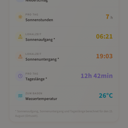
Niederschlag
7
PRO TAG
h
Sonnenstunden
06:21
LOKALZEIT
Sonnenaufgang *
19:03
LOKALZEIT
Sonnenuntergang *
12
h
42
min
PRO TAG
Tageslänge *
26
°C
ZUM BADEN
Wassertemperatur
* Sonnenaufgang, Sonnenuntergang und Tageslänge berechnet für den 15.
August
(Ortszeit).