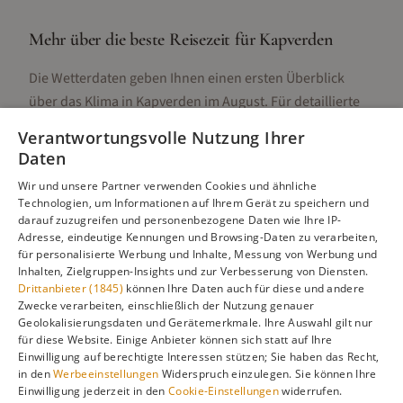
Mehr über die beste Reisezeit für
Kapverden
Die Wetterdaten geben Ihnen einen ersten Überblick
über das Klima in
Kapverden
im
August
. Für detaillierte
Informationen zur besten Reisezeit, regionalen
Verantwortungsvolle Nutzung Ihrer
Unterschieden, Aktivitäten und Reisetipps besuchen Sie
Daten
unsere Hauptseite:
Wir und unsere Partner verwenden Cookies und ähnliche
Technologien, um Informationen auf Ihrem Gerät zu speichern und
darauf zuzugreifen und personenbezogene Daten wie Ihre IP-
Adresse, eindeutige Kennungen und Browsing-Daten zu verarbeiten,
Alle Infos zur besten Reisezeit
Kapverden
für personalisierte Werbung und Inhalte, Messung von Werbung und
Inhalten, Zielgruppen-Insights und zur Verbesserung von Diensten.
Drittanbieter (1845)
können Ihre Daten auch für diese und andere
Zwecke verarbeiten, einschließlich der Nutzung genauer
Geolokalisierungsdaten und Gerätemerkmale. Ihre Auswahl gilt nur
Gefällt dir diese Seite? Teile sie auf Pinterest!
für diese Website. Einige Anbieter können sich statt auf Ihre
Einwilligung auf berechtigte Interessen stützen; Sie haben das Recht,
Auf Pinterest merken
in den
Werbeeinstellungen
Widerspruch einzulegen. Sie können Ihre
Einwilligung jederzeit in den
Cookie-Einstellungen
widerrufen.