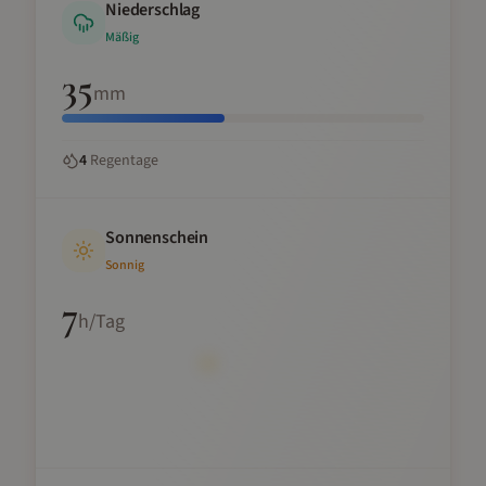
Niederschlag
Mäßig
35
mm
4
Regentage
Sonnenschein
Sonnig
7
h/Tag