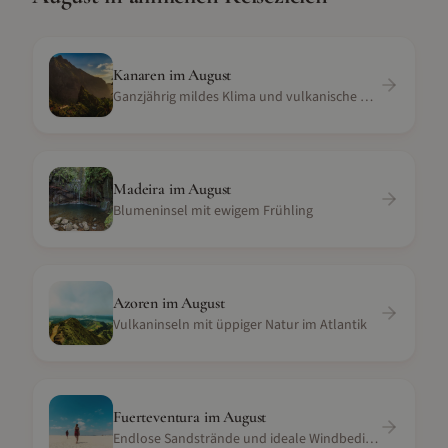
Kanaren
im
August
Ganzjährig mildes Klima und vulkanische Landschaft
Madeira
im
August
Blumeninsel mit ewigem Frühling
Azoren
im
August
Vulkaninseln mit üppiger Natur im Atlantik
Fuerteventura
im
August
Endlose Sandstrände und ideale Windbedingungen