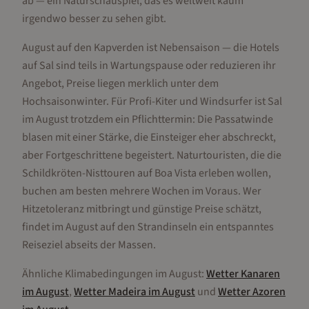
ab — ein Naturschauspiel, das es weltweit kaum
irgendwo besser zu sehen gibt.
August auf den Kapverden ist Nebensaison — die Hotels
auf Sal sind teils in Wartungspause oder reduzieren ihr
Angebot, Preise liegen merklich unter dem
Hochsaisonwinter. Für Profi-Kiter und Windsurfer ist Sal
im August trotzdem ein Pflichttermin: Die Passatwinde
blasen mit einer Stärke, die Einsteiger eher abschreckt,
aber Fortgeschrittene begeistert. Naturtouristen, die die
Schildkröten-Nisttouren auf Boa Vista erleben wollen,
buchen am besten mehrere Wochen im Voraus. Wer
Hitzetoleranz mitbringt und günstige Preise schätzt,
findet im August auf den Strandinseln ein entspanntes
Reiseziel abseits der Massen.
Ähnliche Klimabedingungen im
August
:
Wetter
Kanaren
im
August
,
Wetter
Madeira
im
August
und
Wetter
Azoren