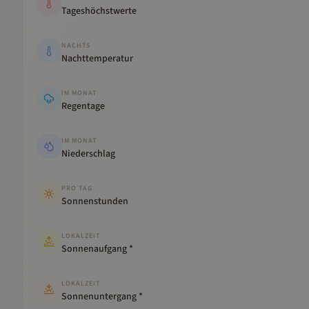
Tageshöchstwerte
NACHTS
Nachttemperatur
IM MONAT
Regentage
IM MONAT
Niederschlag
PRO TAG
Sonnenstunden
LOKALZEIT
Sonnenaufgang *
LOKALZEIT
Sonnenuntergang *