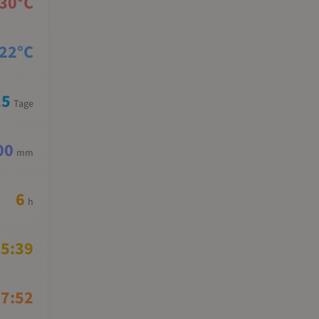
30
°C
22
°C
15
Tage
00
mm
6
h
5:39
7:52