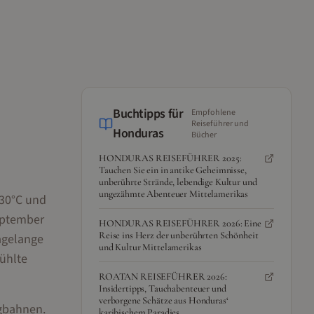
Buchtipps für
Empfohlene
Reiseführer und
Honduras
Bücher
HONDURAS REISEFÜHRER 2025:
Tauchen Sie ein in antike Geheimnisse,
unberührte Strände, lebendige Kultur und
ungezähmte Abenteuer Mittelamerikas
 30°C und
eptember
HONDURAS REISEFÜHRER 2026: Eine
Reise ins Herz der unberührten Schönheit
tagelange
und Kultur Mittelamerikas
ühlte
ROATAN REISEFÜHRER 2026:
Insidertipps, Tauchabenteuer und
verborgene Schätze aus Honduras‘
ugbahnen.
karibischem Paradies