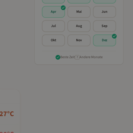
Apr
Mai
Jun
Jul
Aug
Sep
Okt
Nov
Dez
Beste Zeit
Andere Monate
?
27
°C