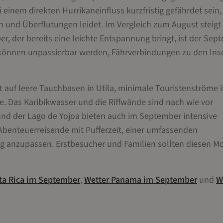
i einem direkten Hurrikaneinfluss kurzfristig gefährdet sein
 und Überflutungen leidet. Im Vergleich zum August steigt
r, der bereits eine leichte Entspannung bringt, ist der Sep
d können unpassierbar werden, Fährverbindungen zu den Inse
ft auf leere Tauchbasen in Utila, minimale Touristenströme 
e. Das Karibikwasser und die Riffwände sind nach wie vor
und der Lago de Yojoa bieten auch im September intensive
 Abenteuerreisende mit Pufferzeit, einer umfassenden
tig anzupassen. Erstbesucher und Familien sollten diesen M
ta Rica
im
September
,
Wetter
Panama
im
September
und
W