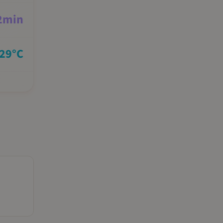
2
min
29
°C