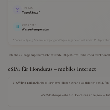
PRO TAG
Tageslänge *
ZUM BADEN
Wassertemperatur
* Sonnenaufgang, Sonnenuntergang und Tageslänge berechnet für den 15.
September
Datenbasis: langjährige Durchschnittswerte · KI-gestützte Recherche & redaktionel
eSIM für
Honduras
– mobiles Internet
📱
Affiliate-Links:
Als Airalo-Partner verdienen wir an qualifizierten Verkäufen.
eSIM-Datenpakete für
Honduras
anzeigen — bit