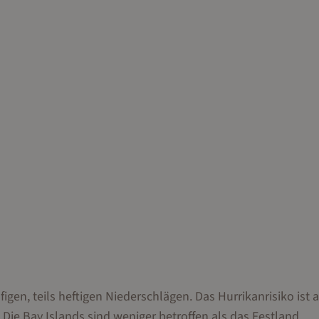
igen, teils heftigen Niederschlägen. Das Hurrikanrisiko ist 
t. Die Bay Islands sind weniger betroffen als das Festland.