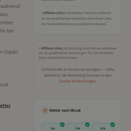
, während
ℹ️
Affiliate-Links:
Als Amazon-Partner verdienen
 das
wir an qualifizierten Verkäufen über diese Links.
tember
Für Sie entstehen keine zusätzlichen Kosten.
ln bei
ℹ️
Affiliate-Links:
Als Booking.com-Partner verdienen
in Copán
wir an qualifizierten Buchungen. Für Sie entstehen
keine zusätzlichen Kosten.
Unterkünfte in
Honduras
anzeigen — bitte
aktivieren Sie Marketing-Cookies in den
Cookie-Einstellungen
.
onat
etter
Wetter nach Monat
Jan
Feb
Mär