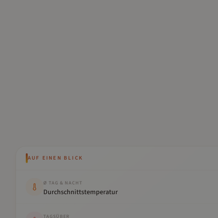
AUF EINEN BLICK
Kennwert
Wert
Ø TAG & NACHT
Durchschnittstemperatur
TAGSÜBER