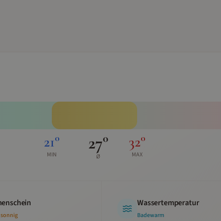
27
°
21
°
32
°
MIN
MAX
Ø
enschein
Wassertemperatur
 sonnig
Badewarm