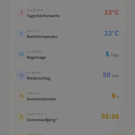
33
°C
TAGSÜBER
Tageshöchstwerte
22
°C
NACHTS
Nachttemperatur
5
IM MONAT
Tage
Regentage
50
IM MONAT
mm
Niederschlag
8
PRO TAG
h
Sonnenstunden
05:36
LOKALZEIT
Sonnenaufgang *