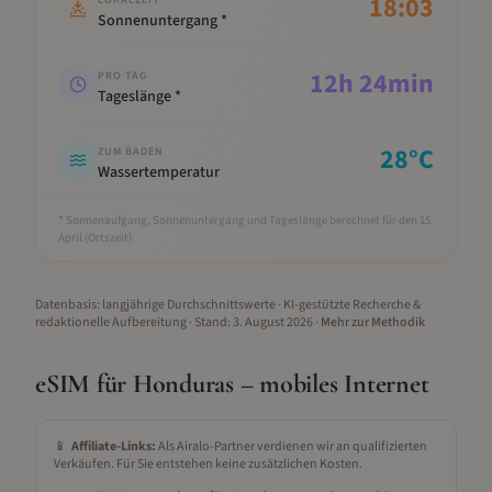
18:03
LOKALZEIT
Sonnenuntergang *
12
h
24
min
PRO TAG
Tageslänge *
28
°C
ZUM BADEN
Wassertemperatur
* Sonnenaufgang, Sonnenuntergang und Tageslänge berechnet für den 15.
April
(Ortszeit).
Datenbasis: langjährige Durchschnittswerte · KI-gestützte Recherche &
redaktionelle Aufbereitung
· Stand:
3. August 2026
·
Mehr zur Methodik
eSIM für
Honduras
– mobiles Internet
📱
Affiliate-Links:
Als Airalo-Partner verdienen wir an qualifizierten
Verkäufen. Für Sie entstehen keine zusätzlichen Kosten.