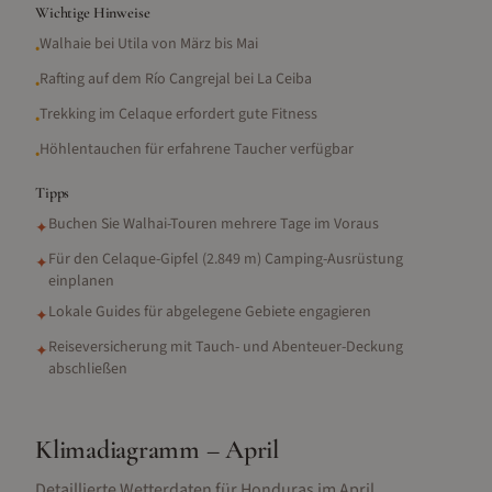
Wichtige Hinweise
Walhaie bei Utila von März bis Mai
•
Rafting auf dem Río Cangrejal bei La Ceiba
•
Trekking im Celaque erfordert gute Fitness
•
Höhlentauchen für erfahrene Taucher verfügbar
•
Tipps
Buchen Sie Walhai-Touren mehrere Tage im Voraus
✦
Für den Celaque-Gipfel (2.849 m) Camping-Ausrüstung
✦
einplanen
Lokale Guides für abgelegene Gebiete engagieren
✦
Reiseversicherung mit Tauch- und Abenteuer-Deckung
✦
abschließen
Klimadiagramm –
April
Detaillierte Wetterdaten für
Honduras
im
April