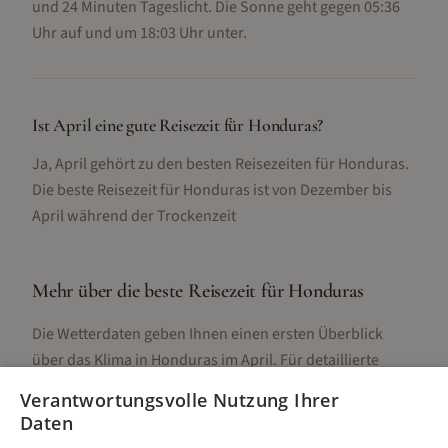
und 24 Minuten Tageslicht. Die Sonne geht gegen 05:36
Uhr auf und um 18:03 Uhr unter.
Ist April eine gute Reisezeit für Honduras?
Ja, April gehört zu den besten Reisezeiten für Honduras.
Die beste Reisezeit für Honduras ist von Dezember bis
April während der Trockenzeit
Mehr über die beste Reisezeit für
Honduras
Die Wetterdaten geben Ihnen einen ersten Überblick
über das Klima in
Honduras
im
April
. Für detaillierte
Informationen zur besten Reisezeit, regionalen
Verantwortungsvolle Nutzung Ihrer
Unterschieden, Aktivitäten und Reisetipps besuchen Sie
Daten
unsere Hauptseite: