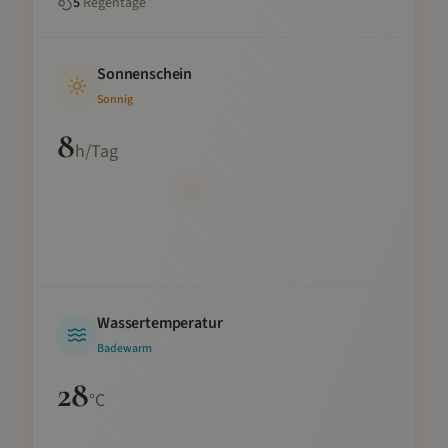
5
Regentage
Sonnenschein
Sonnig
8
h/Tag
Wassertemperatur
Badewarm
28
°C